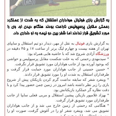
به گزارش بازی فوتبال هواداران استقلال كه به شدت از عملكرد
رحمتی مقابل پرسپولیس ناراحت بودند هنگام دیدن او، وی را
مورد تشویق قرار ندادند اما شفر بین دو نیمه به او دلداری داد.
به گزارش بازی
فوتبال
به نقل از مهر، دیدار دو تیم استقلال و سایپای
تهران از هفته بیست و چهارم لیگ برتر از ساعت ۱۷ و ۴۵ دقیقه در
ورزشگاه
آزادی شروع شد كه با حاشیه هایی همراه بود:
* سیدمهدی رحمتی كه به علت شكست مقابل پرسپولیس و حواشی
كه بوجود آورده بود از جانب هواداران مورد تشویق قرار نگرفت.
* حسین حسینی از جانب هواداران مورد حمایت قرار گرفت و
طرفداران استقلال به شدت او را مورد تشویق قرار دادند.
* وینفرد شفر كه سابقه نداشت گرم كردن بازیكنان پیش از شروع
بازی را زیر نظر داشته باشد امروز در زمین چمن حضور پیدا كرد و با
دقت نظاره گر عملكرد بازیكنانش بود.
* بهزاد غلامپور بازیكن پیشین استقلال و مربی فعلی سایپا از جانب
طرفداران مورد تشویق قرار گرفت.
* هنگامی كه رحمتی از زمین خارج می شد و از جانب هواداران
تشویق می شد، وینفرد شفر او را در آغوش گرفت، صورت او را
بوسید و لحظاتی با او صحبت كرد.