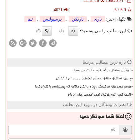
1398/01/14
22:18:16
4021
5
/
5.0
تگهای خبر:
بازی
,
بازیكن
,
پرسپولیس
,
تیم
این مطلب را می پسندید؟
(0)
(1)
تازه ترین مطالب مرتبط
میزبانی استقلال در آسیا به امارات می رسد؟
پیروزی استقلال مقابل همنام خوزستانی در دیداری تدارکاتی
دردسر جدید برای سرخپوشان پیام بازیکن مازادی که پرسپولیس را نگران کرد!
نتیجه گیری تیم فوتبال امید اهمیت ویژه ای دارد
نظرات بینندگان در مورد این مطلب
لطفا شما هم
نظر دهید