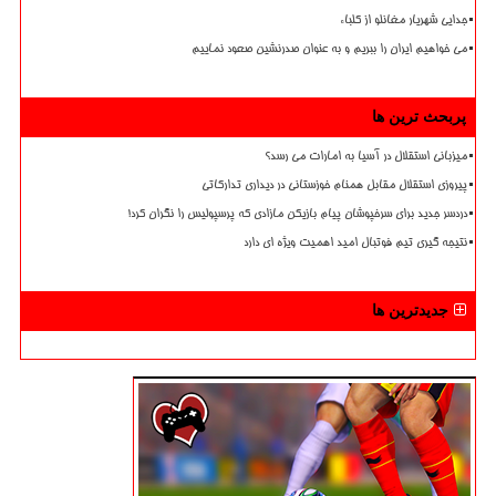
جدایی شهریار مغانلو از کلباء
می خواهیم ایران را ببریم و به عنوان صدرنشین صعود نماییم
پربحث ترین ها
میزبانی استقلال در آسیا به امارات می رسد؟
پیروزی استقلال مقابل همنام خوزستانی در دیداری تدارکاتی
دردسر جدید برای سرخپوشان پیام بازیکن مازادی که پرسپولیس را نگران کرد!
نتیجه گیری تیم فوتبال امید اهمیت ویژه ای دارد
جدیدترین ها