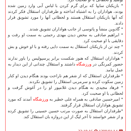
* بازیكنان سایپا كه برای گرم كردن با لباس آبی وارد زمین شده
بودند، هواداران را به اشتباه انداخته و طرفداران استقلال فكر كردند
كه آنها بازیكنان استقلال هستند و لحظاتی آنها را مورد تشویق قرار
دادند.
* گادوین منشأ و پاتوسی از جانب هواداران تشویق شدند.
* ابراهیم صادقی به محض دیدن مهدی رحمتی به سمت او رفت و
دقایقی با او صحبت كرد.
* چند تن از بازیكنان استقلال به سمت دایی رفته و با او خوش و بش
كردند.
* هواداران استقلال كه هنوز شكست برابر پرسپولیس را باور ندارند
حضور كمرنگی در
ورزشگاه
داشتند و استقلال چندانی از این دیدار به
عمل نیامد.
* طرفداران استقلال كه از شفر هم ناراحت بودند هنگام دیدن او كنار
زمین سكوت كرده و سرمربی استقلال را تشویق نكردند.
* فرهاد مجیدی به هنگام دیدن غلامپور او را در آغوش گرفت و
لحظاتی با او صحبت كرد.
* امیرحسین صادقی به همراه علی خطیر به
ورزشگاه
آمدند كه مورد
تشویق هواداران استقلال قرار گرفتند.
*طرفداران استقلال به صورت مرتب حسین حسینی را تشویق كرده
و از شفر خواستند تا آخر لیگ از این دروازه بان استقلال كند.