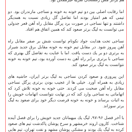
اما رقابت اصلی بین دو تیم خونه به خونه و نساجی مازندران بود. دو
تیمی كه هم امتیاز بودند اما تفاضل گل زیادی نسبت به همدیگر
داشتند و تنها نساجی در صورت برد پرگل مقابل راه آهن قعر جدولی
می توانست به لیگ برتر صعود كند كه همین اتفاق هم افتاد.
نساجی تحت هدایت جواد نكونام توانست شش بر صفر مقابل راه
آهن پیروز شود. در مقابل تیم خونه به خونه مقابل برق جدید شیراز
به برتری دو بر یك دست یافت. اما با عنایت به تفاضل گل بهتری كه
نساجی با برتری برابر راه آهن به دست آورده بود، تیم خونه به خونه
نتوانست به لیگ برتر صعود كند.
این پیروزی و صعود كردن نساجی به لیگ برتر ایران، حاشیه های
زیادی به همراه آورد. خیلی ها از عجیب بودن برتری پرگل نساجی
مقابل راه آهن صحبت می كردند. حتی خونه به خونه تلاش كرد كه
اتهاماتی به نساجی وارد كند كه در نهایت نتوانست اتهامات خویش را
به اثبات برساند و خونه به خونه فرصت دیگر خود برای صعود به لیگ
برتر سوزاند.
با آخر فصل ۹۶-۹۷، لیگ یك میهمانان جدید خویش را برای فصل آینده
شناخت. كارون اروند خرمشهر و سرخ پوشان پاكدشت تیم های صعود
كرده به لیگ یك بودند و مشكی پوشان مشهد و نفت تهران، تیم هایی