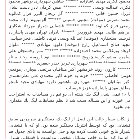
محمود فكری مهدی پاشازاده ****** شاهین شهرداری بوشهر محمود
فكری عبدالله ویسی ****** ****** مس كرمان نادر دست نشان
فرزاد حسین خانی ****** ****** گل ریحان البرز فراز كمالوند
محمد نصرتی (موقت) مجتبی حسینی ****** آلومینیوم اراك محمد
ربیعی فراز كمالوند ****** ****** قشقایی شیراز مهرداد شكاری
ابراهیم طالبی مهدی فروردین ****** بادران تهران مهدی پاشازاده
فرشید استحقاری (موقت) عبدالله ویسی فرهاد كاظمی فجر سپاسی
مجید صالح اسماعیل زارع (موقت) داوود مهابادی ****** ملوان
فرهاد پورغلامی محمد احمدزاده ****** ****** مس رفسنجان علی
سامره میشو كرستیچوویچ ****** ****** نود ارومیه وحید بیاتلو
****** ****** ****** شهرداری تبریز حیدر جعفری ****** ******
****** كارون اروند خرمشهر اكبر میثاقیان مرتضی بیچاری (موقت)
هومن افاضلی ****** خونه به خونه اكبر محمدی علی نظرمحمدی
اكبر میثاقیان ****** شهرداری ماهشهر داوود مهابادی مجید نامجو
مطلق مهدی پاشازاده عزیز فریسات
با ۱۶ تیمی شدن لیگ یك، هفته ای دو تیم در مسابقات به استراحت
می خورند و این مساله سبب شد تا نظم مسابقات لیگ یك مقداری
بهم بخورد.
از نكات بسیار جالب این فصل از لیگ یك، دستگیری سرمربی سابق
قشقایی بود كه توسط اینترپل دستگیر شده بود. او كه با قشقایی
شیراز نتایج خوبی كسب كرده بود و حتی توانست به بالای جدول هم
راه پیدا كند اما به خاطر مسائل شخصی نتوانست با قشقایی شیراز