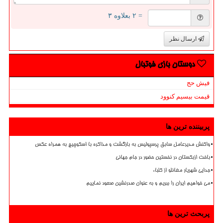
= ۲ بعلاوه ۳
ارسال نظر
دوستان بازی فوتبال
فیش حج
قیمت بیسیم کنوود
پربیننده ترین ها
واکنش مدیرعامل سابق پرسپولیس به بازگشت و مذاکره با اسکوچیچ به همراه عکس
باخت ازبکستان در نخستین حضور در جام جهانی
جدایی شهریار مغانلو از کلباء
می خواهیم ایران را ببریم و به عنوان صدرنشین صعود نماییم
پربحث ترین ها