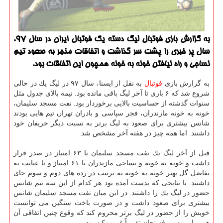
به گزارش بازی فوتبال لیگ دسته یك فوتبال ایران در سال 97،
سال پر خبری را پشت سر گذاشت و اتفاقات منجر به صعود تیم
نساجی و راه نیافتن خونه به خونه همچون این اتفاقات بود.
به گزارش بازی
فوتبال
به نقل از ایسنا، سال ۹۷ در لیگ یك در حالی
شروع شد كه ۶ بازی تا آخر لیگ باقی مانده بود. نیمه بالای جدول مثل
سنوات گذشته از حساسیت بالایی برخوردار بود. نفت مسجد سلیمان،
خونه به خونه مازندران، فجر سپاسی و بادران تهران تیم هایی بودند
شانس بیشتری برای صعود به لیگ برتر به نسبت دیگر حریفان خود
داشتند. اما همه چیز در هفته آخر مشخص شد.
قبل از آخر لیگ یك نفت مسجد سلیمان با ۶۳ امتیاز در صدر قرار
داشت و خونه به خونه و نساجی مازندران با ۶۱ امتیاز و با عنایت به
تفاضل گل بهتر خونه به خونه به ترتیب در رده های دوم و سوم جای
داشتند. با نتایجی كه بدست آمده بود هر كدام از این سه تیم شانس
حضور در لیگ یك را داشتند. در این میان نفت مسجد سلیمان شانس
بیشتری برای صعود داشت و در صورت باخت سنگین می توانست
خویش را از حضور در لیگ برتر محروم كند كه وقوع چنین اتفاقی آن
هم برابر مس رفسنجان تقریباً غیرممكن بود.