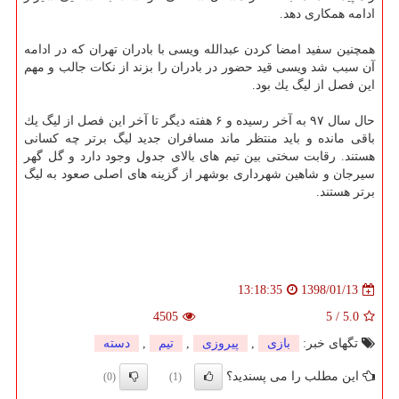
ادامه همكاری دهد.
همچنین سفید امضا كردن عبدالله ویسی با بادران تهران كه در ادامه
آن سبب شد ویسی قید حضور در بادران را بزند از نكات جالب و مهم
این فصل از لیگ یك بود.
حال سال ۹۷ به آخر رسیده و ۶ هفته دیگر تا آخر این فصل از لیگ یك
باقی مانده و باید منتظر ماند مسافران جدید لیگ برتر چه كسانی
هستند. رقابت سختی بین تیم های بالای جدول وجود دارد و گل گهر
سیرجان و شاهین شهرداری بوشهر از گزینه های اصلی صعود به لیگ
برتر هستند.
1398/01/13
13:18:35
4505
5
/
5.0
تگهای خبر:
بازی
,
پیروزی
,
تیم
,
دسته
این مطلب را می پسندید؟
(0)
(1)