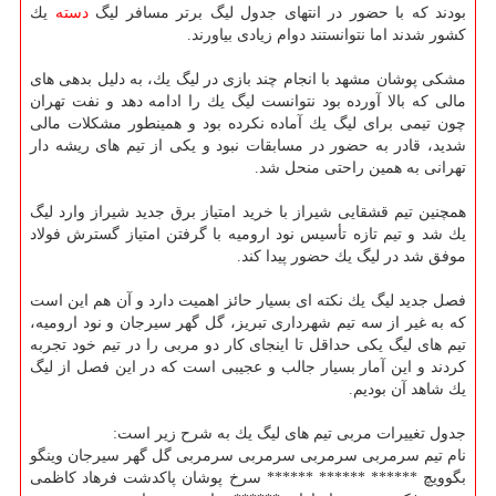
بودند كه با حضور در انتهای جدول لیگ برتر مسافر لیگ
دسته
یك
كشور شدند اما نتوانستند دوام زیادی بیاورند.
مشكی پوشان مشهد با انجام چند بازی در لیگ یك، به دلیل بدهی های
مالی كه بالا آورده بود نتوانست لیگ یك را ادامه دهد و نفت تهران
چون تیمی برای لیگ یك آماده نكرده بود و همینطور مشكلات مالی
شدید، قادر به حضور در مسابقات نبود و یكی از تیم های ریشه دار
تهرانی به همین راحتی منحل شد.
همچنین تیم قشقایی شیراز با خرید امتیاز برق جدید شیراز وارد لیگ
یك شد و تیم تازه تأسیس نود ارومیه با گرفتن امتیاز گسترش فولاد
موفق شد در لیگ یك حضور پیدا كند.
فصل جدید لیگ یك نكته ای بسیار حائز اهمیت دارد و آن هم این است
كه به غیر از سه تیم شهرداری تبریز، گل گهر سیرجان و نود ارومیه،
تیم های لیگ یكی حداقل تا اینجای كار دو مربی را در تیم خود تجربه
كردند و این آمار بسیار جالب و عجیبی است كه در این فصل از لیگ
یك شاهد آن بودیم.
جدول تغییرات مربی تیم های لیگ یك به شرح زیر است:
نام تیم سرمربی سرمربی سرمربی سرمربی گل گهر سیرجان وینگو
بگوویچ ****** ****** ****** سرخ پوشان پاكدشت فرهاد كاظمی