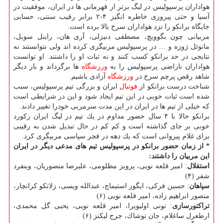
هواداران پرسپولیس در لیگ برتر از قهرمانی ها در ایران، موفقیت در
آسیا و حتی پیروزی خاطره انگیز ۴-۲ برابر رقیب سنتی، حسابی
جایگاه برانكو را نزد هواداران سرخ بالا برده است.
مربیانی چون بگوویچ، مصطفی دنیزلی، آری هان، راینل سوبل،
مانوئل ژوزه و … در پرسپولیس مربیگری كرده اند ولی نتوانستند نه
نتایجی در حد برانكو كسب كنند و نه ثبات او را داشتند. او توانست
هواداران ناراضی پرسپولیس را به
ورزشگاه
ها برگرداند و بار دیگر
شاهد رقص پرچم سرخ در
ورزشگاه
آزادی باشیم.
شناخت درست برانكو از
فوتبال
ایران و بزرگی تیم پرسپولیس، سبب
شده است ثبات خوبی در این تیم ایجاد شود و این در شرایطی است
كه خیلی از تیم ها در ایران در این مدت سرمربی خودرا تغییر دادند.
برانكو حالا با ۴ سال حضور مداوم در یك تیم در لیگ ایران ركورد
خوبی بر جای گذاشته است و كم كم در حال تبدیل شدن به رقیبی
برای غلام پیروانی است كه یك دهه در فجر سپاسی مربیگری كرد.
* از زمان حضور برانكو در پرسپولیس تیم های مدعی دیگر در ایران
این مربیان را داشتند:
استقلال
: امیر قلعه نویی، پرویز مظلومی، علیرضا منصوریان، وینفرد
شفر (۴)
سپاهان
: حسین فركی، ایگور استیماچ، عبدالله ویسی، زلاتكو كرانچار،
منصور ابراهیم زاده، امیر قلعه نویی (۶)
تراكتورسازی
: تونی اولیویرا، امیر قلعه نویی، یحیی گل محمدی،
ارطغرل ساغلام، جان توشاك، جرج لیكنز (۶)