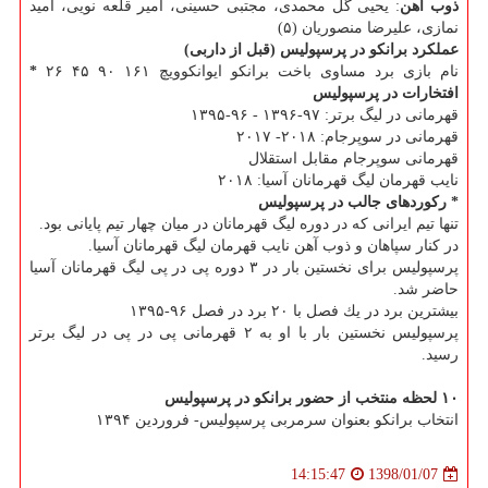
ذوب آهن
: یحیی گل محمدی، مجتبی حسینی، امیر قلعه نویی، امید
نمازی، علیرضا منصوریان (۵)
عملكرد برانكو در پرسپولیس (قبل از داربی)
نام بازی برد مساوی باخت برانكو ایوانكوویچ ۱۶۱ ۹۰ ۴۵ ۲۶
*
افتخارات در پرسپولیس
قهرمانی در لیگ برتر: ۹۷-۱۳۹۶ - ۹۶-۱۳۹۵
قهرمانی در سوپرجام: ۲۰۱۸- ۲۰۱۷
قهرمانی سوپرجام مقابل استقلال
نایب قهرمان لیگ قهرمانان آسیا: ۲۰۱۸
* ركوردهای جالب در پرسپولیس
تنها تیم ایرانی كه در دوره لیگ قهرمانان در میان چهار تیم پایانی بود.
در كنار سپاهان و ذوب آهن نایب قهرمان لیگ قهرمانان آسیا.
پرسپولیس برای نخستین بار در ۳ دوره پی در پی لیگ قهرمانان آسیا
حاضر شد.
بیشترین برد در یك فصل با ۲۰ برد در فصل ۹۶-۱۳۹۵
پرسپولیس نخستین بار با او به ۲ قهرمانی پی در پی در لیگ برتر
رسید.
۱۰ لحظه منتخب از حضور برانكو در پرسپولیس
انتخاب برانكو بعنوان سرمربی پرسپولیس- فروردین ۱۳۹۴
1398/01/07
14:15:47