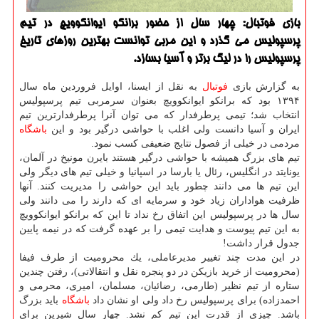
بازی فوتبال: چهار سال از حضور برانكو ایوانكوویچ در تیم
پرسپولیس می گذرد و این مربی توانست بهترین روزهای تاریخ
پرسپولیس را در لیگ برتر و آسیا بسازد.
به گزارش بازی
فوتبال
به نقل از ایسنا، اوایل فروردین ماه سال
۱۳۹۴ بود كه برانكو ایوانكوویچ بعنوان سرمربی تیم پرسپولیس
انتخاب شد؛ تیمی پرطرفدار كه می توان آنرا پرطرفدارترین تیم
ایران و آسیا دانست ولی اغلب با حواشی درگیر بود و این
باشگاه
مردمی در خیلی از فصول نتایج ضعیفی كسب نمود.
تیم های بزرگ همیشه با حواشی درگیر هستند بایرن مونیخ در آلمان،
یونایتد در انگلیس، رئال یا بارسا در اسپانیا و خیلی تیم های دیگر ولی
این تیم ها می دانند چطور باید این حواشی را مدیریت كنند. آنها
ظرفیت هواداران زیاد خود و سرمایه ای كه دارند را می دانند ولی
سال ها در پرسپولیس این اتفاق رخ نداد تا این كه برانكو ایوانكوویچ
به این تیم پیوست و هدایت تیمی را بر عهده گرفت كه در نیمه پایین
جدول قرار داشت!
در این مدت چند تغییر مدیرعاملی، یك محرومیت از طرف فیفا
(محرومیت از خرید بازیكن در دو پنجره نقل و انتقالاتی)، رفتن چندین
ستاره از تیم نظیر (طارمی، رضائیان، مسلمان، امیری، محرمی و
احمدزاده) برای پرسپولیس رخ داد ولی او نشان داد
باشگاه
باید بزرگ
باشد. چیزی از قدرت این تیم كم نشد. چهار سال شیرین برای