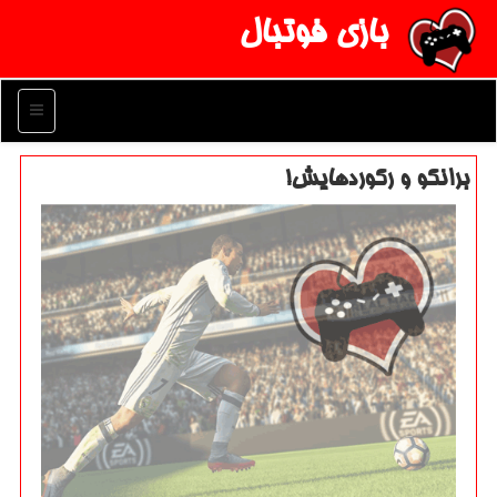
بازی فوتبال
منو
برانكو و ركوردهایش!