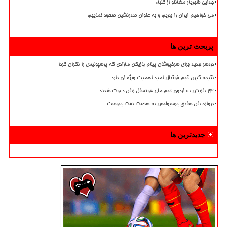
جدایی شهریار مغانلو از کلباء
می خواهیم ایران را ببریم و به عنوان صدرنشین صعود نماییم
پربحث ترین ها
دردسر جدید برای سرخپوشان پیام بازیکن مازادی که پرسپولیس را نگران کرد!
نتیجه گیری تیم فوتبال امید اهمیت ویژه ای دارد
۲۴ بازیکن به اردوی تیم ملی فوتسال زنان دعوت شدند
دروازه بان سابق پرسپولیس به صنعت نفت پیوست
جدیدترین ها