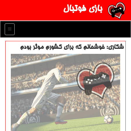
بازی فوتبال
منو
شكاری: خوشحالم كه برای كشورم موثر بودم