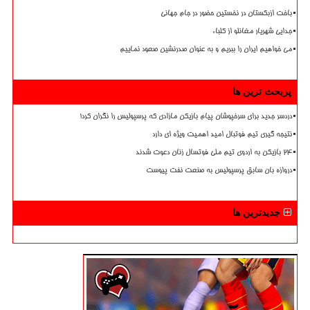
باخت ازبکستان در نخستین حضور در جام جهانی
جدایی شهریار مغانلو از کلباء
می خواهیم ایران را ببریم و به عنوان صدرنشین صعود نماییم
پربحث ترین ها
دردسر جدید برای سرخپوشان پیام بازیکن مازادی که پرسپولیس را نگران کرد!
نتیجه گیری تیم فوتبال امید اهمیت ویژه ای دارد
۲۴ بازیکن به اردوی تیم ملی فوتسال زنان دعوت شدند
دروازه بان سابق پرسپولیس به صنعت نفت پیوست
جدیدترین ها