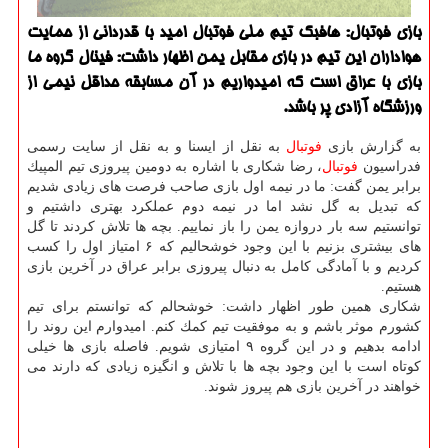
بازی فوتبال: هافبك تیم ملی فوتبال امید با قدردانی از حمایت
هواداران این تیم در بازی مقابل یمن اظهار داشت: فینال گروه ما
بازی با عراق است كه امیدواریم در آن مسابقه حداقل نیمی از
ورزشگاه آزادی پر باشد.
به گزارش بازی
فوتبال
به نقل از ایسنا و به نقل از سایت رسمی
فدراسیون
فوتبال
، رضا شكاری با اشاره به دومین پیروزی تیم المپیك
برابر یمن گفت: ما در نیمه اول بازی صاحب فرصت های زیادی شدیم
كه تبدیل به گل نشد اما در نیمه دوم عملكرد بهتری داشتیم و
توانستیم سه بار دروازه یمن را باز نماییم. بچه ها تلاش كردند تا گل
های بیشتری بزنیم با این وجود خوشحالیم كه ۶ امتیاز اول را كسب
كردیم و با آمادگی كامل به دنبال پیروزی برابر عراق در آخرین بازی
هستیم.
شكاری همین طور اظهار داشت: خوشحالم كه توانستم برای تیم
كشورم موثر باشم و به موفقیت تیم كمك كنم. امیدوارم این روند را
ادامه بدهیم و در این گروه ۹ امتیازی شویم. فاصله بازی ها خیلی
كوتاه است با این وجود بچه ها با تلاش و انگیزه زیادی كه دارند می
خواهند در آخرین بازی هم پیروز شوند.