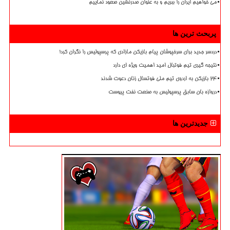
می خواهیم ایران را ببریم و به عنوان صدرنشین صعود نماییم
پربحث ترین ها
دردسر جدید برای سرخپوشان پیام بازیکن مازادی که پرسپولیس را نگران کرد!
نتیجه گیری تیم فوتبال امید اهمیت ویژه ای دارد
۲۴ بازیکن به اردوی تیم ملی فوتسال زنان دعوت شدند
دروازه بان سابق پرسپولیس به صنعت نفت پیوست
جدیدترین ها