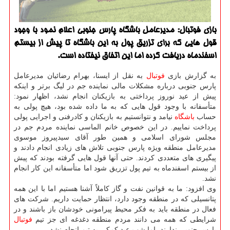
بازی فوتبال: مدیرعامل باشگاه پارس جنوبی اعلام نمود با وجود
قول هایی كه برای تزریق پول به این باشگاه تا پیش از بیستم
اسفندماه دریافت كرده اما این اتفاق نیفتاده است.
به گزارش بازی
فوتبال
به نقل از ایسنا، بهرام رضائیان مدیرعامل
پارس جنوبی درباره مشكلات مالی نماینده جم در لیگ برتر و اینكه
پیش از عید نوروز پرداختی به بازیكنان انجام نشد، اظهار نمود:
متأسفانه با وجود قول هایی كه به ما داده شده بود، هیچ پولی به
حساب
باشگاه
نیامد و نتوانستیم به بازیكنان و كادرفنی و اجرایی پولی
پرداخت نماییم. در این خصوص خانم الماسی نماینده مردم جم در
مجلس شورای اسلامی و همین طور آقای سیدپیروز موسوی
مدیرعامل منطقه ویژه پارس جنوبی تلاش های زیادی انجام دادند و
پیگیری های متعددی كردند. حتی آنها قول هایی گرفته بودند كه پیش
از بیستم اسفندماه به تیم پول تزریق شود اما متأسفانه این كار انجام
نشد.
وی افزود: ما به قوانین نفت و گاز كاملاً آشنا هستیم اما با این همه
پتانسیلی كه در منطقه وجود دارد، انتظار حمایت داریم. شركت های
فعال در منطقه باید به فكر محیط پیرامونی خودشان باز باشند و در
شرایطی كه همه می دانند مردم منطقه دغدغه ای جز تیم
فوتبال
پارس جنوبی ندارند، اما شب عید كمكی به تیم انجام نشد.