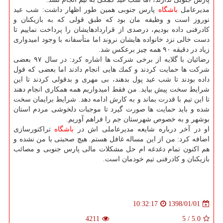
مدیرعامل
باشگاه
پارس جنوبی همین طور اظهار داشت: شب عید
نوروز است و وظیفه مان بود كه طبق قولی كه به بازیكنان و
كادرفنی داده بودیم، درصدی از قراردادهایشان را پرداخت نماییم تا
دست خالی نزد خانواده هایشان نروند اما متأسفانه با وجود امیدواری
زیاد در دقیقه ۹۰ همه چیز برعكس شد.
رضائیان با گلایه از برخی شركت ها اشاره كرد: در سال ۹۷ بعضی
شركت ها حمایت كردند و كمك هایی انجام دادند اما بعضی كه قول
داده بودند تا شب عید پول بدهند، بی مهری و بدقولی كردند تا این
شرایط سخت پیش بیاید. من فقط امیدواریم همه همكاری انجام دهند
تا این تیم با قدرت بماند و به كارش ادامه دهد. شرایط برایمان سخت
شده و باید حمایت ها صورت گیرد تا موجبات دلخوشی مردم استان
بوشهر و به خصوص شهرستان جم را فراهم آوریم.
او در آخر درباره شایعه مدیرعاملی اش در
باشگاه
تراكتورسازی
اضافه كرد: من از این مساله غافل هستم. هیچ صحبتی با من نشده و
هم اكنون تمام دغدغه ام حل مشكلات مالی پارس جنوبی و مصائب
بازیكنان و كادرفنی تیم خودمان است.
1398/01/01
10:32:17
4211
5
/
5.0