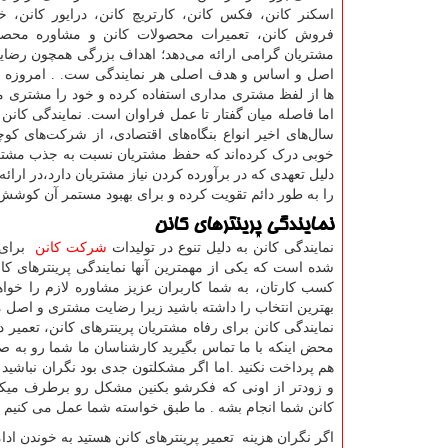
اسکنر کانن، فکس کانن، کارتریچ کانن، درایور کانن، 
فروش کانن، تعمیرات محصولات کانن و مشاوره محصول
مشتریان گرامی ارائه می‌دهد؛ اهداف بزرگی همچون رضا
اصل و اساس و هدف اصلی هر نمایندگی ست. . امروزه
ها از لفظ مشتری مداری استفاده کرده و خود را مشتری مد
اما فاصله میان گفتار تا عمل فراوان است. نمایندگی کانن 
سال‌های اخیر انواع بنگاه‌های اقتصادی، از شرکت‌های ک
خوبی درک کرده‌اند که حفظ مشتریان نسبت به جذب مشتری
دلیل تعهدی که در برآورده کردن نیاز مشتریان دارد،در ار
را به طور دائم تقویت کرده و برای بهبود مستمر آن کوشش
نمایندگی پرینترهای کانن
نمایندگی کانن به دلیل تنوع در تولیدات
شرکت کانن
برای 
شده است که یکی از مهمترین آنها نمایندگی پرینترهای 
کسب کارتان، به شما کاربران عزیز مشاوره لازم را خواهند 
بهترین انتخاب را داشته باشید زیرا رضایت مشتری و اصل م
نمایندگی کانن برای رفاه مشتریان پرینترهای کانن، تعمیر 
محض اینکه با ما تماس بگیرید کارشناسان ما شما رو به 
هم پرداخت نکنید .اما اگر مشکلتون جدی بود نگران نباش
و زودتر از اونی که فکرشو بکنین مشکل رو برطرف میکنن . 
کانن شما انجام بشه . ما طبق خواسته شما عمل می کنیم ک
اگر نگران هزینه تعمیر پرینترهای کانن هستید به خوندن ادام