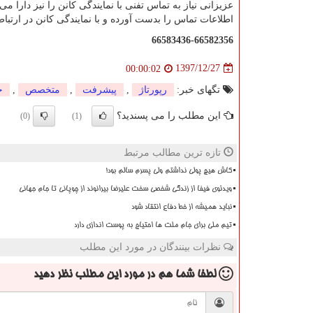
عزیزانی نیاز به تماس تفنی با نمایندگی کانن را نیز دارا می
اطلاعات تماس را بدست آورده و با نمایندگی کانن در ارتباط
66583436-66582356
1397/12/27
00:00:02
تگهای خبر:
رپورتاژ
,
پیشرفت
,
متخصص
,
خ
این مطلب را می پسندید؟
(0)
(1)
تازه ترین مطالب مرتبط
کاش هیچ پولی نداشتم ولی پسرم سالم بود!
ویدئوی فیفا از زندگی شخصی سخت علیرضا بیرانوند از چوپانی تا جام جهانی
نباید همیشه از خط دفاع انتقاد شود
تیم ملی برای جام ملت ها احتیاج به پوست اندازی دارد
نظرات بینندگان در مورد این مطلب
لطفا شما هم
در مورد این مطلب
نظر دهید