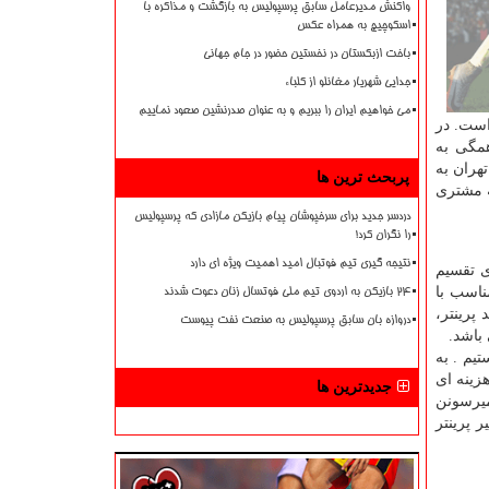
واکنش مدیرعامل سابق پرسپولیس به بازگشت و مذاکره با
اسکوچیچ به همراه عکس
باخت ازبکستان در نخستین حضور در جام جهانی
جدایی شهریار مغانلو از کلباء
می خواهیم ایران را ببریم و به عنوان صدرنشین صعود نماییم
است. در
همگی به
هران به
پربحث ترین ها
ه مشتری
دردسر جدید برای سرخپوشان پیام بازیکن مازادی که پرسپولیس
را نگران کرد!
نتیجه گیری تیم فوتبال امید اهمیت ویژه ای دارد
ی تقسیم
ناسب با
۲۴ بازیکن به اردوی تیم ملی فوتسال زنان دعوت شدند
پرینتر،
دروازه بان سابق پرسپولیس به صنعت نفت پیوست
باشد.
یم . به
زینه ای
جدیدترین ها
میرسونن
 پرینتر