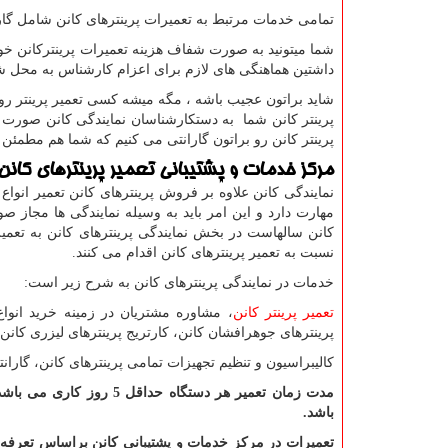
تمامی خدمات مرتبط به تعمیرات پرینترهای کانن شامل گار
شما میتونید به صورت شفاف هزینه تعمیرات پرینترکانن خو
داشتین هماهنگی های لازم برای اعزام کارشناس به محل شما
شاید براتون عجیب باشه ، مگه میشه کسی تعمیر پرینتر رو 
پرینتر کانن شما به دستکارشناسان نمایندگی کانن صورت م
پرینتر کانن رو براتون گارانتی می کنیم که شما هم مطمئن ب
مرکز خدمات و پشتیبانی تعمیر پرینترهای کانن
نمایندگی کانن علاوه بر فروش پرینترهای کانن تعمیر انواع پ
مهارت دارد و این امر باید به وسیله نمایندگی ها مجاز 
کانن سالهاست در بخش نمایندگی پرینترهای کانن به تعمیر
نسبت به تعمیر پرینترهای کانن اقدام می کنند.
خدمات در نمایندگی پرینترهای کانن به شرح زیر است:
تعمیر پرینتر کانن
، مشاوره مشتریان در زمینه خرید انوا
پرینترهای جوهرافشان کانن، کارتریج پرینترهای لیزری کانن و
کالیبراسیون و تنظیم تجهیزات تمامی پرینترهای کانن، گارانتی
مدت زمان تعمیر هر دستگا
باشد.
تعمیرات در مرکز خدمات و پشتیبانی کانن براساس تعرفه ها