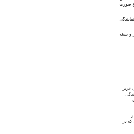
اع صورت
ایندگی
 و بسته
 عزیز
یندگی
ر
که در