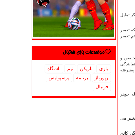
ر تمایل
ه تعمیر
م تعمیر
موضوعات بازی فوتبال
ه تخصص و
مایندگی
بازی
بازیكن
تیم
باشگاه
پیشرفته
رپورتاژ
برنامه
پرسپولیس
فوتبال
له جوهر
 تغییر می
گی کانن