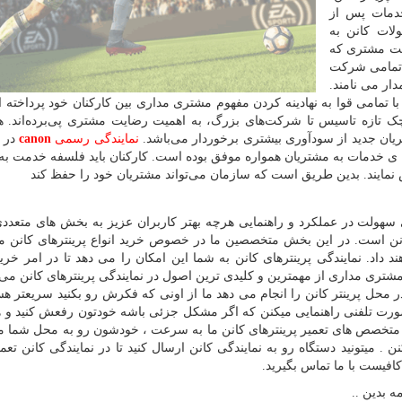
خدمات پس از
ات کانن به
یت مشتری که
 تمامی شرکت
ار می نامند.
با تمامی قوا به نهادینه کردن مفهوم مشتری مداری بین کارکنان خود پرداخته 
وچک تازه‌ تاسیس تا شرکت‌های بزرگ، به اهمیت رضایت مشتری پی‌برده‌اند. 
ان جدید از سودآوری بیشتری برخوردار می‌باشد.
نمایندگی رسمی
canon
در ت
ائه ی خدمات به مشتریان همواره موفق بوده است. کارکنان باید فلسفه خدمت ب
 نمایند. بدین طریق است که سازمان می‌تواند مشتریان خود را حفظ کند
سهولت در عملکرد و راهنمایی هرچه بهتر کاربران عزیز به بخش های متعدد
کانن است. در این بخش متخصصین ما در خصوص خرید انواع پرینترهای کانن م
داد. نمایندگی پرینترهای کانن به شما این امکان را می دهد تا در امر خرید 
شتری مداری از مهمترین و کلیدی ترین اصول در نمایندگی پرینترهای کانن می 
در محل پرینتر کانن را انجام می دهد ما از اونی که فکرش رو بکنید سریعتر هست
صورت تلفنی راهنمایی میکنن که اگر مشکل جزئی باشه خودتون رفعش کنید و ه
ید متخصص های تعمیر پرینترهای کانن ما به سرعت ، خودشون رو به محل شما 
میتونید دستگاه رو به نمایندگی کانن ارسال کنید تا در نمایندگی کانن تعمیر
افیست با ما تماس بگیرید.
ه بدین ..