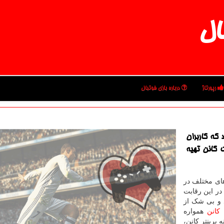
ال
رپورتاژ
درباره بازی فوتبال
 كه كاربران
 كانن تهیه
های مختلف در
در این رقابت
 و بی شک از
 کانن
همواره
پرینتر کانن،