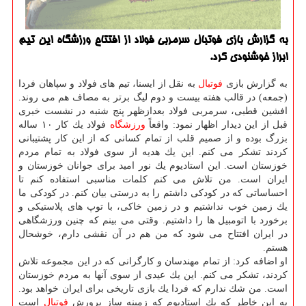
به گزارش بازی فوتبال سرمربی فولاد از افتتاح ورزشگاه این تیم
ابراز خوشنودی كرد.
به گزارش بازی
فوتبال
به نقل از ایسنا، تیم های فولاد و سپاهان فردا
(جمعه) در قالب هفته بیست و دوم لیگ برتر به مصاف هم می روند.
افشین قطبی، سرمربی فولاد بعدازظهر پنج شنبه در نشست خبری
قبل از این دیدار اظهار نمود: واقعاً
ورزشگاه
فولاد یك كار ۱۰ ساله
بزرگ بوده و از صمیم قلب از تمام كسانی كه از این كار پشتیبانی
كردند تشكر می كنم. این یك هدیه از سوی فولاد به تمام مردم
خوزستان است. این استادیوم یك نور امید برای جوانان خوزستان و
ایران است. من تلاش می كنم كلمات مناسبی استفاده كنم تا
احساساتی كه در كودكی داشتم را به درستی بیان كنم. در كودكی ما
یك زمین خوب نداشتیم و در زمین خاكی، با توپ های پلاستیكی و
برخورد با اتومبیل ها را داشتیم. وقتی می بینم كه چنین ورزشگاهی
در ایران افتتاح می شود كه من هم در آن نقشی دارم، خوشحال
هستم.
او اضافه كرد: از تمام مهندسان و كارگرانی كه در این مجموعه تلاش
كردند، تشكر می كنم. این یك عیدی از سوی آنها به مردم خوزستان
است. من شك ندارم كه فردا یك بازی تاریخی برای ایران خواهد بود.
به این خاطر كه یك استادیوم كه زمینه ساز پرورش
فوتبال
است