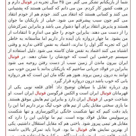
شما از بازیكنانم تشكر می كنم. من ۳۵ سال تجربه در
فوتبال
دارم و
در هفت كشور كار كردم. من می دانم كه كسانی هستند كه پشتیبانی
می كنند و كسانی هستند كه انتقاد می كنند. خودم هم از خودم انتقاد
می كنم چون سبب پیشرفتم می شود. خیلی از بازیكنان ما جوان
هستند و پذیرش انتقاد برای آنها دشوار می باشد و بنابراین تمركزشان
را از دست می دهند. بنابراین خودم را جلو می اندازم تا انتقادات از
من بشود. ما چهار دروازه بان آینده دار داریم اما متأسفانه به خاطر
این كه تجربه گلر اول را ندارند، اعتماد به نفس كافی ندارند و وقتی
اشتباه می كنند اعتماد به نفس شان كاسته می شود. دلیل استفاده از
سیستم چرخشی این است كه خودشان را نشان دهند. در
فوتبال
ایران بیرون ماندن از زمین سبب از دست رفتن روحیه می شود
بنابراین در فولاد جریانی ساختیم كه بازیكنان بدانند با تمرین خوب می
توانند به درون زمین بروند. هنوز هم نگاه مان این است كه هر دروازه
بانی كه خوب باشد درون دروازه قرار گیرد.
وی درباره تقابل با سپاهان توضیح داد: آقای قلعه نویی یكی از
قهرمانان
فوتبال
ایران است و الكس فرگوسن
فوتبال
ایران است. او
شناخت خوبی از
فوتبال
ایران دارد و بنابراین تیم هایش موفق هستند.
ما بازی سختی مقابل یكی از تیم های خوب لیگ برتر داریم اما این را
باید دقت كنیم كه تنها شكست خانگی تراكتورسازی و تنها شكست
پرسپولیس مقابل فولاد بوده است. تیم ما توانایی این را دارد كه
مقابل هر تیمی پیروز شود. باختی هم كه مقابل استقلال داشتیم، یكی
از بهترین نمایش های
فوتبال
ما بود. فردا باید تمركز بالایی داشته
باشیم. قلعه نویی از ضربات ایستگاهی و كناره ها استفاده خوبی می