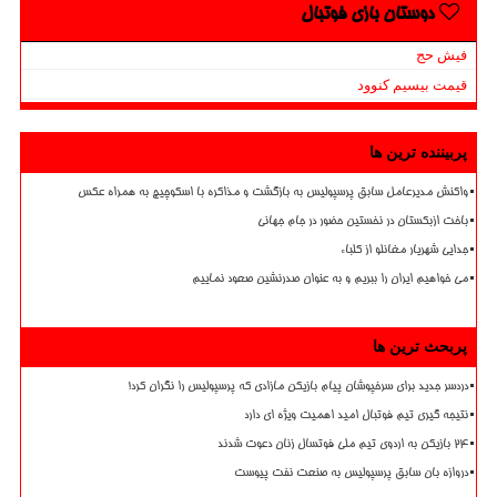
دوستان بازی فوتبال
فیش حج
قیمت بیسیم کنوود
پربیننده ترین ها
واکنش مدیرعامل سابق پرسپولیس به بازگشت و مذاکره با اسکوچیچ به همراه عکس
باخت ازبکستان در نخستین حضور در جام جهانی
جدایی شهریار مغانلو از کلباء
می خواهیم ایران را ببریم و به عنوان صدرنشین صعود نماییم
پربحث ترین ها
دردسر جدید برای سرخپوشان پیام بازیکن مازادی که پرسپولیس را نگران کرد!
نتیجه گیری تیم فوتبال امید اهمیت ویژه ای دارد
۲۴ بازیکن به اردوی تیم ملی فوتسال زنان دعوت شدند
دروازه بان سابق پرسپولیس به صنعت نفت پیوست