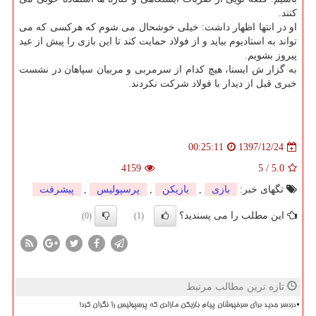
كنند.
او در انتها اظهار داشت: خیلی خوشحال می شوم كه هركسی كه می
تواند به استادیوم بیاید و از فولاد حمایت كند تا این بازی را پیش از عید
پیروز بشویم.
به گزار ش ایسنا، هیچ كدام از سرمربی و مربیان سپاهان در نشست
خبری قبل از دیدار با فولاد شركت نكردند.
1397/12/24
00:25:11
4159
5
/
5.0
تگهای خبر:
بازی
,
بازیكن
,
پرسپولیس
,
پیشرفت
این مطلب را می پسندید؟
(0)
(1)
تازه ترین مطالب مرتبط
دردسر جدید برای سرخپوشان پیام بازیکن مازادی که پرسپولیس را نگران کرد!