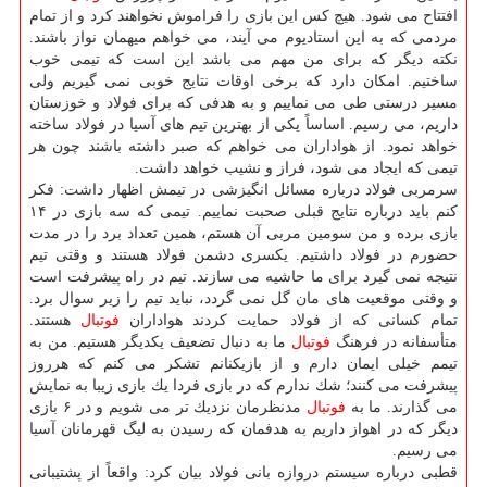
افتتاح می شود. هیچ كس این بازی را فراموش نخواهند كرد و از تمام
مردمی كه به این استادیوم می آیند، می خواهم میهمان نواز باشند.
نكته دیگر كه برای من مهم می باشد این است كه تیمی خوب
ساختیم. امكان دارد كه برخی اوقات نتایج خوبی نمی گیریم ولی
مسیر درستی طی می نماییم و به هدفی كه برای فولاد و خوزستان
داریم، می رسیم. اساساً یكی از بهترین تیم های آسیا در فولاد ساخته
خواهد نمود. از هواداران می خواهم كه صبر داشته باشند چون هر
تیمی كه ایجاد می شود، فراز و نشیب خواهد داشت.
سرمربی فولاد درباره مسائل انگیزشی در تیمش اظهار داشت: فكر
كنم باید درباره نتایج قبلی صحبت نماییم. تیمی كه سه بازی در ۱۴
بازی برده و من سومین مربی آن هستم، همین تعداد برد را در مدت
حضورم در فولاد داشتیم. یكسری دشمن فولاد هستند و وقتی تیم
نتیجه نمی گیرد برای ما حاشیه می سازند. تیم در راه پیشرفت است
و وقتی موقعیت های مان گل نمی گردد، نباید تیم را زیر سوال برد.
تمام كسانی كه از فولاد حمایت كردند هواداران
فوتبال
هستند.
متأسفانه در فرهنگ
فوتبال
ما به دنبال تضعیف یكدیگر هستیم. من به
تیمم خیلی ایمان دارم و از بازیكنانم تشكر می كنم كه هرروز
پیشرفت می كنند؛ شك ندارم كه در بازی فردا یك بازی زیبا به نمایش
می گذارند. ما به
فوتبال
مدنظرمان نزدیك تر می شویم و در ۶ بازی
دیگر كه در اهواز داریم به هدفمان كه رسیدن به لیگ قهرمانان آسیا
می رسیم.
قطبی درباره سیستم دروازه بانی فولاد بیان كرد: واقعاً از پشتیبانی