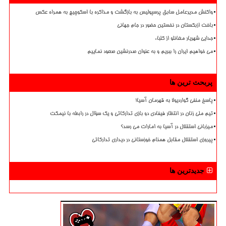
واکنش مدیرعامل سابق پرسپولیس به بازگشت و مذاکره با اسکوچیچ به همراه عکس
باخت ازبکستان در نخستین حضور در جام جهانی
جدایی شهریار مغانلو از کلباء
می خواهیم ایران را ببریم و به عنوان صدرنشین صعود نماییم
پربحث ترین ها
پاسخ منفی گواردیولا به قهرمان آسیا!
تیم ملی زنان در انتظار فیفادی دو بازی تدارکاتی و یک سؤال در رابطه با نیمکت
میزبانی استقلال در آسیا به امارات می رسد؟
پیروزی استقلال مقابل همنام خوزستانی در دیداری تدارکاتی
جدیدترین ها