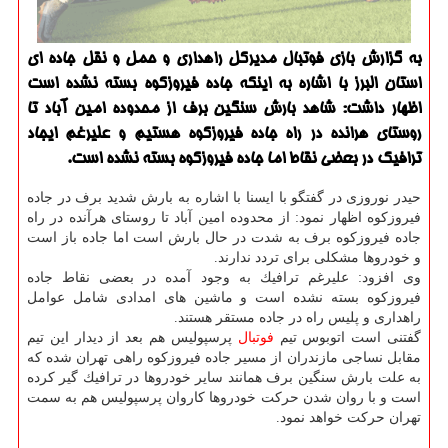
به گزارش بازی فوتبال مدیركل راهداری و حمل و نقل جاده ای
استان البرز با اشاره به اینكه جاده فیروزكوه بسته نشده است
اظهار داشت: شاهد بارش سنگین برف از محدوده امین آباد تا
روستای هرانده در راه جاده فیروزكوه هستیم و علیرغم ایجاد
ترافیك در بعضی نقاط اما جاده فیروزكوه بسته نشده است.
حیدر نوروزی در گفتگو با ایسنا با اشاره به بارش شدید برف در جاده
فیروزكوه اظهار نمود: از محدوده امین آباد تا روستای هرآنده در راه
جاده فیروزكوه برف به شدت در حال بارش است اما جاده باز است
و خودروها مشكلی برای تردد ندارند.
وی افزود: علیرغم ترافیك به وجود آمده در بعضی نقاط جاده
فیروزكوه بسته نشده است و ماشین های امدادی شامل عوامل
راهداری و پلیس راه در جاده مستقر هستند.
گفتنی است اتوبوس تیم
فوتبال
پرسپولیس هم بعد از دیدار این تیم
مقابل نساجی مازندران از مسیر جاده فیروزكوه راهی تهران شده كه
به علت بارش سنگین برف همانند سایر خودروها در ترافیك گیر كرده
است و با روان شدن حركت خودروها كاروان پرسپولیس هم به سمت
تهران حركت خواهد نمود.