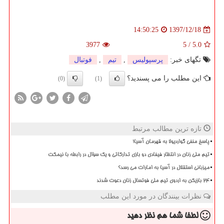
1397/12/18
14:50:25
3977
5
/
5.0
تگهای خبر:
پرسپولیس
,
تیم
,
فوتبال
این مطلب را می پسندید؟
(0)
(1)
تازه ترین مطالب مرتبط
پاسخ منفی گواردیولا به قهرمان آسیا!
تیم ملی زنان در انتظار فیفادی دو بازی تدارکاتی و یک سؤال در رابطه با نیمکت
میزبانی استقلال در آسیا به امارات می رسد؟
۲۴ بازیکن به اردوی تیم ملی فوتسال زنان دعوت شدند
نظرات بینندگان در مورد این مطلب
لطفا شما هم
نظر دهید