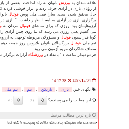
علاقه مندان به
ورزش
بانوان به راه انداخت. بعضی از باز
از رؤیای بازی در آزادی حرف زدند و ابراز خوشی كردند كه
حال محقق شدن است. سارا قمی ملی پوش
فوتبال
بانوا
برگزاری بازی در آزادی به ایسنا اظهار داشت: " بازی در 
آرزوهایمان بود. روزی كه برای تماشای
فوتبال
مردان به
و
می گفتیم یعنی روزی می رسد كه ما روی چمن آزادی راه 
گویا فدراسیون
فوتبال
و مسؤولان مربوطه توجهی به آرزوی 
تیم ملی
فوتبال
مصاف شاگردان مریم آزمون می رود.
هر دو دیدار ساعت ۱۱ بامداد در
ورزشگاه
آرارات برگزار م
1397/12/04
14:17:38
تگهای خبر:
بازی
,
بازیكن
,
تیم
,
تیم ملی
این مطلب را می پسندید؟
(0)
(1)
تازه ترین مطالب مرتبط
دردسر جدید برای سرخپوشان پیام بازیکن مازادی که پرسپولیس را نگران کرد!