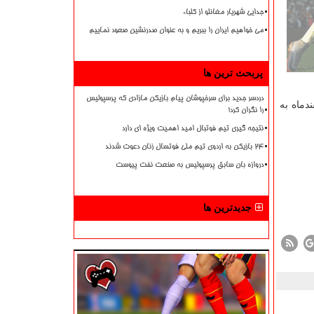
جدایی شهریار مغانلو از کلباء
می خواهیم ایران را ببریم و به عنوان صدرنشین صعود نماییم
پربحث ترین ها
دردسر جدید برای سرخپوشان پیام بازیکن مازادی که پرسپولیس
ندماه وارد تهران می شود و در ایام شنبه ۱۱ اسفند و سه شنبه ۱۴ اسفندماه به
را نگران کرد!
نتیجه گیری تیم فوتبال امید اهمیت ویژه ای دارد
۲۴ بازیکن به اردوی تیم ملی فوتسال زنان دعوت شدند
دروازه بان سابق پرسپولیس به صنعت نفت پیوست
جدیدترین ها