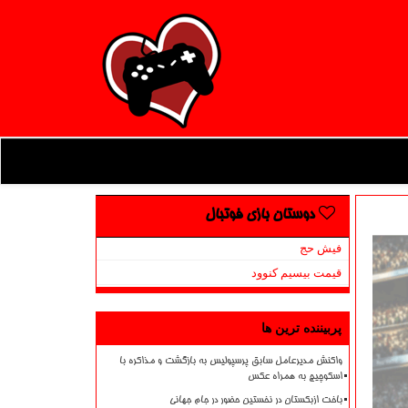
دوستان بازی فوتبال
فیش حج
قیمت بیسیم کنوود
پربیننده ترین ها
واکنش مدیرعامل سابق پرسپولیس به بازگشت و مذاکره با
اسکوچیچ به همراه عکس
باخت ازبکستان در نخستین حضور در جام جهانی