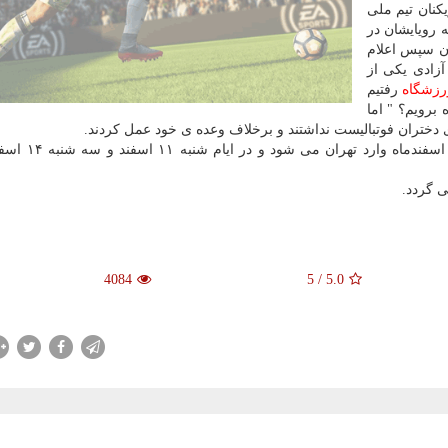
یكنان تیم ملی
 رویایشان در
ن سپس اعلام
آزادی یكی از
رزشگاه
رفتیم
برویم؟ " اما
دختران فوتبالیست نداشتند و برخلاف وعده ی خود عمل كردند.
بزرگسالان بانوان بلاروس روز جمعه دهم اسف
ی گردد.
4084
5
/
5.0