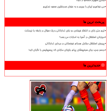
جدایی شهریار مغانلو از کلباء
می خواهیم ایران را ببریم و به عنوان صدرنشین صعود نماییم
پربحث ترین ها
تیم ملی زنان در انتظار فیفادی دو بازی تدارکاتی و یک سؤال در رابطه با نیمکت
میزبانی استقلال در آسیا به امارات می رسد؟
پیروزی استقلال مقابل همنام خوزستانی در دیداری تدارکاتی
دردسر جدید برای سرخپوشان پیام بازیکن مازادی که پرسپولیس را نگران کرد!
جدیدترین ها