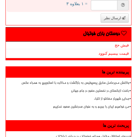
= ۱ بعلاوه ۳
ارسال نظر
دوستان بازی فوتبال
فیش حج
قیمت بیسیم کنوود
پربیننده ترین ها
واکنش مدیرعامل سابق پرسپولیس به بازگشت و مذاکره با اسکوچیچ به همراه عکس
باخت ازبکستان در نخستین حضور در جام جهانی
جدایی شهریار مغانلو از کلباء
می خواهیم ایران را ببریم و به عنوان صدرنشین صعود نماییم
پربحث ترین ها
پیروزی استقلال مقابل همنام خوزستانی در دیداری تدارکاتی