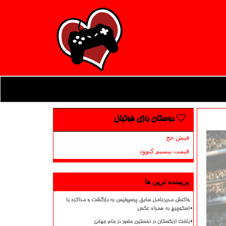
دوستان بازی فوتبال
فیش حج
قیمت بیسیم کنوود
پربیننده ترین ها
واکنش مدیرعامل سابق پرسپولیس به بازگشت و مذاکره با
اسکوچیچ به همراه عکس
باخت ازبکستان در نخستین حضور در جام جهانی