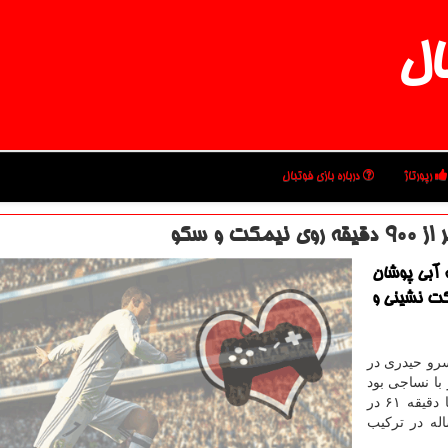
ال
رپورتاژ
درباره بازی فوتبال
و سكو
ه آبی پوشان
ی گذرد تا نیمكت نشینی و
سرو حیدری در
با نساجی بود
كه حیدری در تركیب ثابت آبی پوشان به میدان رفت و تا دقیقه ۶۱ در
 داشت. این آخرین حضور این مدافع ۳۵ ساله در تركیب