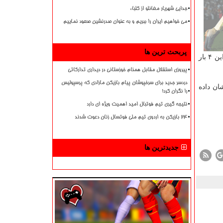
جدایی شهریار مغانلو از کلباء
می خواهیم ایران را ببریم و به عنوان صدرنشین صعود نماییم
پربحث ترین ها
ملی پوش باتجربه آبی پوشان در این فصل تنها در ۴ بازی در هفته های اول، سوم، پنجم و هفتم برای تیمش به میدان رفته كه در ۳ بار از این ۴ بار
پیروزی استقلال مقابل همنام خوزستانی در دیداری تدارکاتی
دردسر جدید برای سرخپوشان پیام بازیکن مازادی که پرسپولیس
این نشان داده
را نگران کرد!
نتیجه گیری تیم فوتبال امید اهمیت ویژه ای دارد
۲۴ بازیکن به اردوی تیم ملی فوتسال زنان دعوت شدند
جدیدترین ها