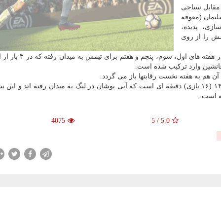
 تیمش مقابل نساجی
نفت مسجد سلیمان (معوقه
ازی، پدیده،
مش را از روی
 جانشین وارد تركیب شده است.
جمع تمام دقایق حضور حیدری در میدان ۲۴۲ دقیقه در ۱۴۴۰ (۱۶ بازی) دقیقه ای است كه آبی پوشان در لیگ به میدان رفته اند و 
4075
5
/
5.0