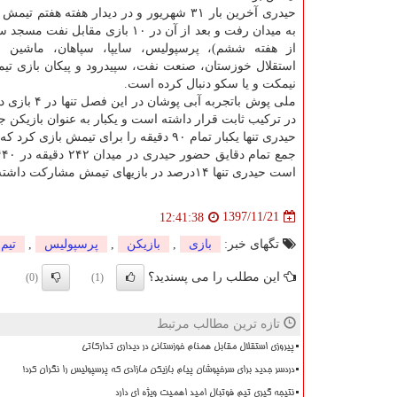
حیدری آخرین بار ۳۱ شهریور و در دیدار هفته هفتم
به میدان رفت و بعد از آن در ۱۰ بازی مقابل 
از هفته ششم)، پرسپولیس، سایپا، سپاهان، ماشین س
استقلال خوزستان، صنعت نفت، سپیدرود و پیكان بازی تی
نیمكت و یا سكو دنبال كرده است.
در تركیب ثابت قرار داشته است و یكبار به عنوان بازیكن
حیدری تنها یكبار تمام ۹۰ دقیقه را برای تیمش بازی كرد كه آن هم به هفته نخست رقابتها باز می گردد.
است حیدری تنها ۱۴درصد در بازیهای تیمش مشاركت داشته است.
1397/11/21
12:41:38
تگهای خبر:
بازی
,
بازیكن
,
پرسپولیس
,
تیم
این مطلب را می پسندید؟
(0)
(1)
تازه ترین مطالب مرتبط
پیروزی استقلال مقابل همنام خوزستانی در دیداری تدارکاتی
دردسر جدید برای سرخپوشان پیام بازیکن مازادی که پرسپولیس را نگران کرد!
نتیجه گیری تیم فوتبال امید اهمیت ویژه ای دارد