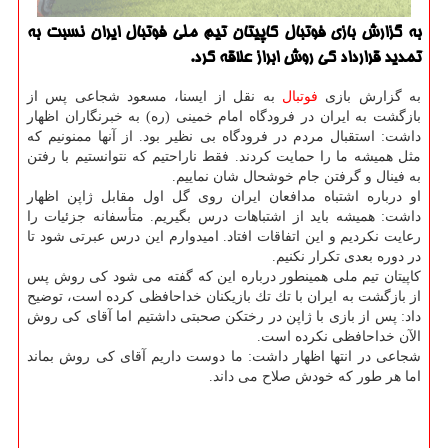
به گزارش بازی فوتبال كاپیتان تیم ملی فوتبال ایران نسبت به
تمدید قرارداد كی روش ابراز علاقه كرد.
به گزارش بازی
فوتبال
به نقل از ایسنا، مسعود شجاعی پس از
بازگشت به ایران در فرودگاه امام خمینی (ره) به خبرنگاران اظهار
داشت: استقبال مردم در فرودگاه بی نظیر بود. از آنها ممنونیم كه
مثل همیشه ما را حمایت كردند. فقط ناراحتیم كه نتوانستیم با رفتن
به فینال و گرفتن جام خوشحال شان نماییم.
او درباره اشتباه مدافعان ایران روی گل اول مقابل ژاپن اظهار
داشت: همیشه باید از اشتباهات درس بگیریم. متأسفانه جزئیات را
رعایت نكردیم و این اتفاقات افتاد. امیدوارم این درس عبرتی شود تا
در دوره بعدی تكرار نكنیم.
كاپیتان تیم ملی همینطور درباره این كه گفته می شود كی روش پس
از بازگشت به ایران با تك تك بازیكنان خداحافظی كرده است، توضیح
داد: پس از بازی با ژاپن در رختكن صحبتی داشتیم اما آقای كی روش
الآن خداحافظی نكرده است.
شجاعی در انتها اظهار داشت: ما دوست داریم آقای كی روش بماند
اما هر طور كه خودش صلاح می داند.