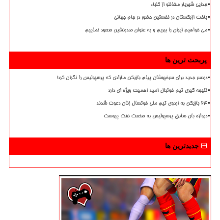
جدایی شهریار مغانلو از کلباء
باخت ازبکستان در نخستین حضور در جام جهانی
می خواهیم ایران را ببریم و به عنوان صدرنشین صعود نماییم
پربحث ترین ها
دردسر جدید برای سرخپوشان پیام بازیکن مازادی که پرسپولیس را نگران کرد!
نتیجه گیری تیم فوتبال امید اهمیت ویژه ای دارد
۲۴ بازیکن به اردوی تیم ملی فوتسال زنان دعوت شدند
دروازه بان سابق پرسپولیس به صنعت نفت پیوست
جدیدترین ها