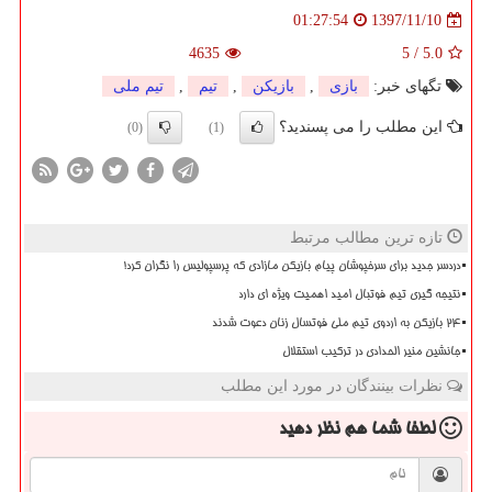
1397/11/10
01:27:54
4635
5
/
5.0
تگهای خبر:
بازی
,
بازیكن
,
تیم
,
تیم ملی
این مطلب را می پسندید؟
(0)
(1)
تازه ترین مطالب مرتبط
دردسر جدید برای سرخپوشان پیام بازیکن مازادی که پرسپولیس را نگران کرد!
نتیجه گیری تیم فوتبال امید اهمیت ویژه ای دارد
۲۴ بازیکن به اردوی تیم ملی فوتسال زنان دعوت شدند
جانشین منیر الحدادی در ترکیب استقلال
نظرات بینندگان در مورد این مطلب
لطفا شما هم
نظر دهید