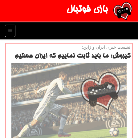
بازی فوتبال
منو
نشست خبری ایران و ژاپن؛
كیروش: ما باید ثابت نماییم كه ایران هستیم