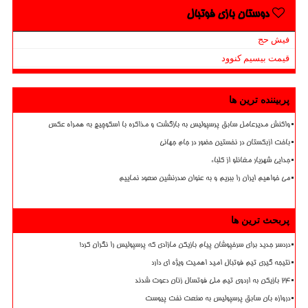
دوستان بازی فوتبال
فیش حج
قیمت بیسیم کنوود
پربیننده ترین ها
واکنش مدیرعامل سابق پرسپولیس به بازگشت و مذاکره با اسکوچیچ به همراه عکس
باخت ازبکستان در نخستین حضور در جام جهانی
جدایی شهریار مغانلو از کلباء
می خواهیم ایران را ببریم و به عنوان صدرنشین صعود نماییم
پربحث ترین ها
دردسر جدید برای سرخپوشان پیام بازیکن مازادی که پرسپولیس را نگران کرد!
نتیجه گیری تیم فوتبال امید اهمیت ویژه ای دارد
۲۴ بازیکن به اردوی تیم ملی فوتسال زنان دعوت شدند
دروازه بان سابق پرسپولیس به صنعت نفت پیوست