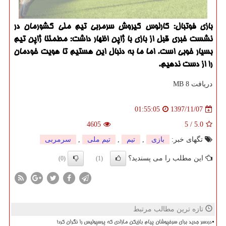
بازی فوتبال: كارلوس كیروش سرمربی تیم ملی كشورمان در
نشست خبری قبل از بازی با ژاپن اظهار داشت: مطمئنا ژاپن تیم
بسیار خوبی است. اما ما به دنبال این هستیم تا هویت خودمان
را از دست ندهیم.
دریافت 8 MB
1397/11/07
01:55:05
4605
5
/
5.0
تگهای خبر:
بازی
,
تیم
,
تیم ملی
,
سرمربی
این مطلب را می پسندید؟
(0)
(1)
تازه ترین مطالب مرتبط
دردسر جدید برای سرخپوشان پیام بازیکن مازادی که پرسپولیس را نگران کرد!