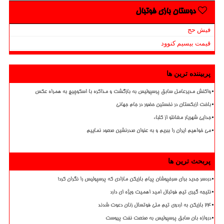
دوستان بازی فوتبال
فیش حج
قیمت بیسیم کنوود
پربیننده ترین ها
واکنش مدیرعامل سابق پرسپولیس به بازگشت و مذاکره با اسکوچیچ به همراه عکس
باخت ازبکستان در نخستین حضور در جام جهانی
جدایی شهریار مغانلو از کلباء
می خواهیم ایران را ببریم و به عنوان صدرنشین صعود نماییم
پربحث ترین ها
دردسر جدید برای سرخپوشان پیام بازیکن مازادی که پرسپولیس را نگران کرد!
نتیجه گیری تیم فوتبال امید اهمیت ویژه ای دارد
۲۴ بازیکن به اردوی تیم ملی فوتسال زنان دعوت شدند
دروازه بان سابق پرسپولیس به صنعت نفت پیوست