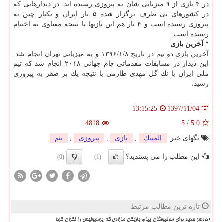
در ۴ بازی از ۹ میزبانی شان به پیروزی رسیده اند. در دیدارهایی كه
در كشورهای بی طرف برگزار شده ۵ بار ایران و یكبار چین به
پیروزی رسیده است و ۴ بار هم این بازیها با نتیجه مساوی به اختتام
رسیده است.
* آخرین بازی
آخرین بازی دو تیم در تاریخ ۱۳۹۶/۱/۸ و به میزبانی تهران انجام شد.
این دیدار در مسابقات مقدماتی جام جهانی ۲۰۱۸ انجام شد كه تیم
ملی ایران با تك گل مهدی طارمی با نتیجه یك بر صفر به پیروزی
رسید.
1397/11/04
13:15:25
4818
5
/
5.0
تگهای خبر:
المپیك
,
بازی
,
پیروزی
,
تیم
این مطلب را می پسندید؟
(0)
(1)
تازه ترین مطالب مرتبط
دردسر جدید برای سرخپوشان پیام بازیکن مازادی که پرسپولیس را نگران کرد!