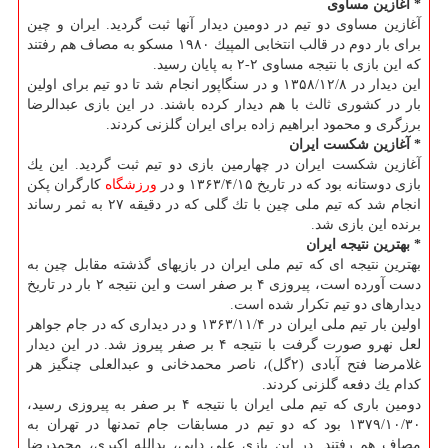
* آغازین مساوی
آغازین مساوی دو تیم در دومین دیدار آنها ثبت گردید. ایران و چین
برای بار دوم در قالب انتخابی المپیك ۱۹۸۰ مسكو به مصاف هم رفتند
كه این بازی با نتیجه مساوی ۲-۲ به پایان رسید.
این دیدار در ۱۳۵۸/۱۲/۸ و در سنگاپور انجام شد تا دو تیم برای اولین
بار در كشوری ثالث با هم دیدار كرده باشند. در این بازی عبدالرضا
برزگری و محمود ابراهیم زاده برای ایران گلزنی كردند.
* آغازین شكست ایران
آغازین شكست ایران در چهارمین بازی دو تیم ثبت گردید. این یك
بازی دوستانه بود كه در تاریخ ۱۳۶۳/۴/۱۵ و در
ورزشگاه
كارگران پكن
انجام شد كه تیم ملی چین با تك گلی كه در دقیقه ۲۷ به ثمر رساند
برنده این بازی شد.
* بهترین نتیجه ایران
بهترین نتیجه ای كه تیم ملی ایران در بازیهای گذشته مقابل چین به
دست آورده است، پیروزی ۴ بر صفر است و این نتیجه ۲ بار در تاریخ
دیدارهای دو تیم تكرار شده است.
اولین بار تیم ملی ایران در ۱۳۶۳/۱۱/۴ و در دیداری كه در جام جواهر
لعل نهرو صورت گرفت با نتیجه ۴ بر صفر پیروز شد. در این دیدار
غلامرضا فتح آبادی (۲گل)، ناصر محمدخانی و عبدالعلی چنگیز هر
كدام یك دفعه گلزنی كردند.
دومین باری كه تیم ملی ایران با نتیجه ۴ بر صفر به پیروزی رسید،
۱۳۷۹/۱۰/۳۰ بود كه دو تیم در مسابقات جام تمدنها در تهران به
مصاف هم رفتند. در این بازی علی دایی، یدالله اكبری، محمدرضا