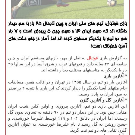
بازی فوتبال: تیم های ملی ایران و چین تابحال ۲۵ بار با هم دیدار
داشته اند كه سهم ایران ۱۳ و سهم چین ۵ پیروزی است و ۷ بار
هم دو تیم با یكدیگر مساوی كرده اند اما آمار در جام ملت های
آسیا خطرناك است!
به گزارش بازی
فوتبال
به نقل از مهر، بازیهای مستقیم ایران و چین
سابقه ای ۴۲ ساله دارد و قدرتهای غرب و شرق آسیا در این سالها ۲۵
بار با یكدیگر به مناسبتهای مختلف دیدار داشته اند.
* آغازین بازی
آغازین بار دو تیم در سال ۱۳۵۵ در تهران و در قالب همین مسابقات
جام ملتهای آسیا یكدیگر را دیدار كردند كه این بازی با نتیجه ۲ بر صفر
به سود ایران به پایان رسید.
* آغازین گل و آغازین گلزن
این آغازین بازی دو تیم، آغازین پیروزی و اولین كلین شیت ایران
مقابل چین بود. در این دیدار دو تیم در ۹۰ دقیقه به تساوی بدون گل
رسیدند اما ایران در دقایق ۱۰۴ و ۱۱۹ توسط علیرضا خورشیدی و
حسن روشن به گل رسید تا نام علیرضا خورشیدی به عنوان آغازین
گلزن تقابل های دو تیم ثبت گردد.