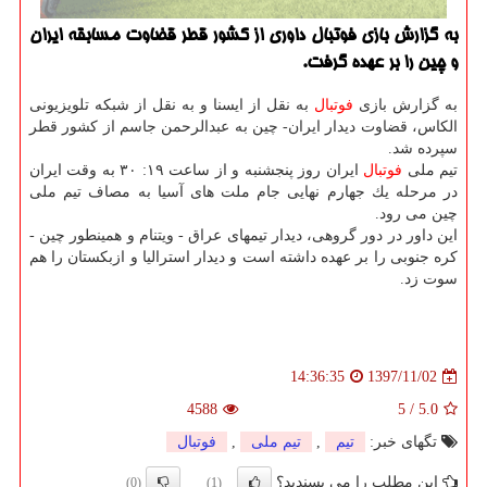
به گزارش بازی فوتبال داوری از كشور قطر قضاوت مسابقه ایران
و چین را بر عهده گرفت.
به گزارش بازی
فوتبال
به نقل از ایسنا و به نقل از شبكه تلویزیونی
الكاس، قضاوت دیدار ایران- چین به عبدالرحمن جاسم از كشور قطر
سپرده شد.
تیم ملی
فوتبال
ایران روز پنجشنبه و از ساعت ۱۹: ۳۰ به وقت ایران
در مرحله یك جهارم نهایی جام ملت های آسیا به مصاف تیم ملی
چین می رود.
این داور در دور گروهی، دیدار تیمهای عراق - ویتنام و همینطور چین -
كره جنوبی را بر عهده داشته است و دیدار استرالیا و ازبكستان را هم
سوت زد.
1397/11/02
14:36:35
4588
5
/
5.0
تگهای خبر:
تیم
,
تیم ملی
,
فوتبال
این مطلب را می پسندید؟
(0)
(1)