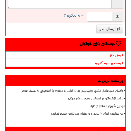
= ۸ بعلاوه ۳
ارسال نظر
دوستان بازی فوتبال
فیش حج
قیمت بیسیم کنوود
پربیننده ترین ها
واکنش مدیرعامل سابق پرسپولیس به بازگشت و مذاکره با اسکوچیچ به همراه عکس
باخت ازبکستان در نخستین حضور در جام جهانی
جدایی شهریار مغانلو از کلباء
می خواهیم ایران را ببریم و به عنوان صدرنشین صعود نماییم