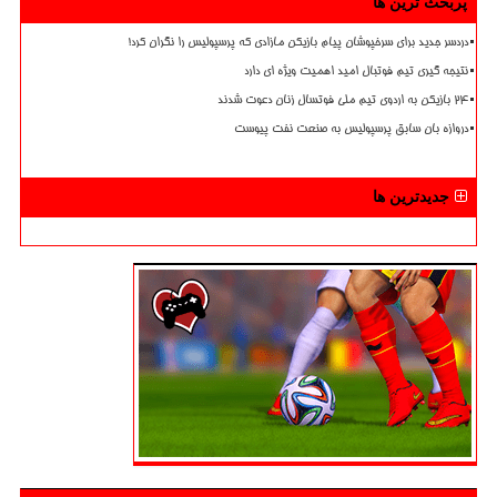
پربحث ترین ها
دردسر جدید برای سرخپوشان پیام بازیکن مازادی که پرسپولیس را نگران کرد!
نتیجه گیری تیم فوتبال امید اهمیت ویژه ای دارد
۲۴ بازیکن به اردوی تیم ملی فوتسال زنان دعوت شدند
دروازه بان سابق پرسپولیس به صنعت نفت پیوست
جدیدترین ها