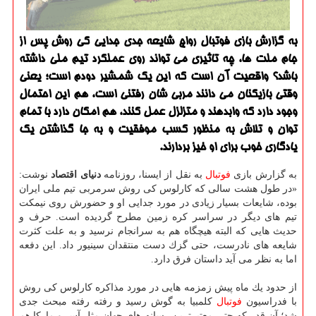
به گزارش بازی فوتبال رواج شایعه جدی جدایی كی روش پس از
جام ملت ها، چه تاثیری می تواند روی عملكرد تیم ملی داشته
باشد؟ واقعیت آن است كه این یك شمشیر دودم است؛ یعنی
وقتی بازیكنان می دانند مربی شان رفتنی است، هم این احتمال
وجود دارد كه وابدهند و متزلزل عمل كنند، هم امكان دارد با تمام
توان و تلاش به منظور كسب موفقیت و به جا گذاشتن یك
یادگاری خوب برای او خیز بردارند.
به گزارش بازی
فوتبال
به نقل از ایسنا، روزنامه
دنیای اقتصاد
نوشت:
«در طول هشت سالی كه كارلوس كی روش سرمربی تیم ملی ایران
بوده، شایعات بسیار زیادی در مورد جدایی او و حضورش روی نیمكت
تیم های دیگر در سراسر كره زمین مطرح گردیده است. حرف و
حدیث هایی كه البته هیچگاه هم به سرانجام نرسید و به علت كثرت
شایعه های نادرست، حتی گزك دست منتقدان سینیور داد. این دفعه
اما به نظر می آید داستان فرق دارد.
از حدود یك ماه پیش زمزمه هایی در مورد مذاكره كارلوس كی روش
با فدراسیون
فوتبال
كلمبیا به گوش رسید و رفته رفته مبحث جدی
شد؛ آن قدر كه حتی معتبرترین رسانه های جهان مثل آس و ماركا هم