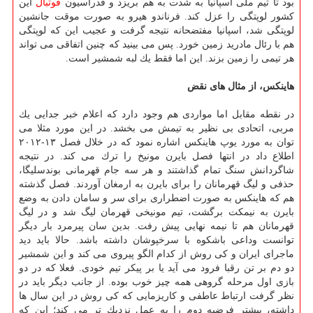
بود تا تیم ملی اسپانیا به شدت به هم بریزد و فدراسیون
فوتبال
این
كشور لوپتگی را عزل كند. فرناندو هیرو به صورت موقت جانشین
لوپتگی شد، اسپانیا مفتضحانه نتیجه گرفت و عجیب این كه لوپتگی
هم با رئال مادرید زمین خورد. پس می بینید كه چنین اتفاقی می تواند
هر تیمی را زمین بزند. این اما فقط یك لبه شمشیر است.
هاینكس، از مثال های نقض
در نقطه مقابل اما مواردی هم وجود دارد كه اعلام خبر جدایی یك
مربی، اتحادی بی نظیر به تیمش می بخشد. در این مورد مثلا می
توان به مورد یوپ هاینكس اشاره نمود كه در خلال فصل ۱۳-۲۰۱۲
اطلاع داد در انتها فصل بایرن مونیخ را ترك می كند. در نتیجه
شاگردانش سنگ تمام گذاشتند و هر سه جام قهرمانی بوندسلیگا،
حذفی و لیگ قهرمانان را برای بایرن به ارمغان آوردند. فصل گذشته
هم كه هاینكس به صورت اضطراری برای سر و سامان دادن به وضع
بایرن به نیمكت برگشت، تیم مونیخی قهرمان لیگ شد و در لیگ
قهرمانان هم تا نیمه نهایی پیش رفت. بدین سان پیرمرد بار دیگر
توانست وداعی باشكوه با سرخپوشان داشته باشد. حالا باید دید
ماجرای ایران و كی روش از كدام الگو پیروی می كند و این شمشیر
دو دم بر تن رقبا فرود می آید یا بر پیكر تیم خودی. فعلا كه در دو
بازی اول مرحله گروهی همه چیز خوب بوده. از جانب دیگر باید در
نظر گرفت ارتباط عاطفی و كاریزمایی كه كی روش در این سال ها
داشته، بیشتر فرضیه دوم را به عمل نزدیك تر می كند؛ این كه