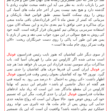
خبر را بازتاب دادند. به نظر می آید این دفعه مبحث تفاوت زیادی با
گذشته دارد و هیچ بعید نیست پس از آخر جام ملت های آسیا، كی
روش را روی نیمكت كلمبیا ببینیم. طبق قوانین فیفا، بازیكنان و
مربیانی كه كمتر از شش ماه تا آخر قراردادشان باقی مانده منعی
برای مذاكره و حتی توافق با تیم بعدی ندارند و این مساله الان مورد
استفاده سرمربی پرتغالی تیم كشورمان قرار گرفته است. البته خود
كی روش به هیچ سوالی در این مورد جواب نمی دهد و پس از بازی با
یمن هم این طور آب پاكی را روی دست خبرنگاران ریخت: «الان
وقت تمركز روی جام ملت ها است.»
از سوی دیگر علی كفاشیان كه هنوز نایب رئیس فدراسیون
فوتبال
است مدعی شده اگر كارلوس تیم ملی را قهرمان آسیا كند، باب
مذاكرات برای سومین تمدید قرارداد این مربی باز خواهد شد؛ هر چند
در
فوتبال
ایران كسی آن قدرها حرف های كفاشیان را جدی نمی
گیرد. نوروز ۹۴ بود كه كفاشیان بعنوان رئیس وقت فدراسیون
فوتبال
اظهار داشت: «كی روش به احتمال ۸۰ درصد می رود. به كمیته فنی
هم گفته ام دنبال جانشین او باشد.» علیرغم این دیدیم كه نهایتا
كارلوس در آن مقطع ماندگار شد. این است كه زیاد نباید ادعاهای
مقامات فدراسیون
فوتبال
ایران را جدی گرفت، مگر این كه تصمیم
خود كی روش عوض شود. حالا سوال این است كه رواج شایعه جدی
جدایی كی روش پس از جام ملت ها، چه تاثیری می تواند روی
عملكرد تیم ملی داشته باشد؟ واقعیت آن است كه این یك شمشیر