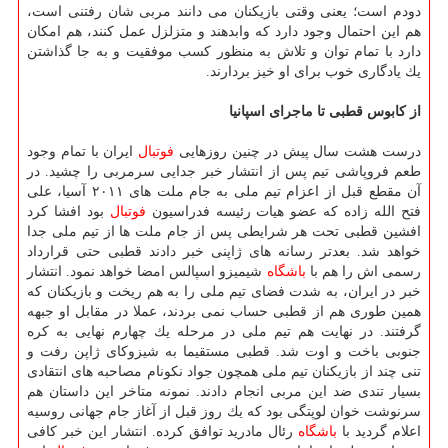
دودم است؛ یعنی وقتی بازیكنان می دانند مربی شان رفتنی است،
هم این احتمال وجود دارد كه وابدهند و متزلزل عمل كنند، هم امكان
دارد با تمام توان و تلاش به منظور كسب موفقیت و به جا گذاشتن
یك یادگاری خوب برای او خیز بردارند.
از كابوس قطبی تا ماجرای اسپانیا
درست هشت سال پیش در چنین روزهایی
فوتبال
ایران با تمام وجود
طعم فروپاشی تیم پس از انتشار خبر جدایی سرمربی را چشید. در
آن مقطع قبل از اعزام تیم ملی به جام ملت های ۲۰۱۱ آسیا، علی
فتح الله زاده كه عضو هیات رئیسه فدراسیون
فوتبال
بود افشا كرد
افشین قطبی تحت هر شرایطی پس از جام ملت ها از تیم ملی جدا
خواهد شد. بعدتر رسانه های ژاپنی خبر دادند قطبی حتی قرارداد
رسمی اش را هم با
باشگاه
شیمیزو اسپالس امضا خواهد نمود. انتشار
خبر در ایران، به شدت فضای تیم ملی را به هم ریخت و بازیكنان كه
همین طوری هم از قطبی حساب نمی بردند، عملا در مقابل او جبهه
گرفتند. در نهایت هم تیم ملی در مرحله یك چهارم نهایی به كره
جنوبی باخت و اوت شد. قطبی مستقیما به شیزوكای ژاپن رفت و
تنی چند از بازیكنان تیم ملی همچون جواد نكونام مصاحبه های انتقادی
بسیار تندی ضد این مربی انجام دادند. نمونه متاخر این داستان هم
سرنوشت خوان لوپتگی بود كه یك روز قبل از آغاز جام جهانی روسیه
اعلام گردید با
باشگاه
رئال مادرید توافق كرده. انتشار این خبر كافی