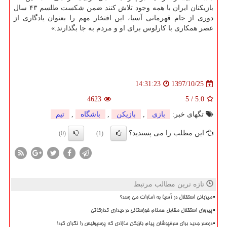
بازیكنان ایران با همه وجود تلاش كنند ضمن شكست طلسم ۴۳ سال
دوری از جام قهرمانی آسیا، این افتخار مهم را بعنوان یادگاری از
عصر همكاری با كارلوس برای او و مردم به جا بگذارند.»
1397/10/25
14:31:23
4623
5
/
5.0
تگهای خبر:
بازی
,
بازیكن
,
باشگاه
,
تیم
این مطلب را می پسندید؟
(0)
(1)
تازه ترین مطالب مرتبط
میزبانی استقلال در آسیا به امارات می رسد؟
پیروزی استقلال مقابل همنام خوزستانی در دیداری تدارکاتی
دردسر جدید برای سرخپوشان پیام بازیکن مازادی که پرسپولیس را نگران کرد!