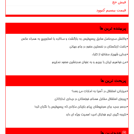
فیش حج
قیمت بیسیم کنوود
پربیننده ترین ها
واکنش مدیرعامل سابق پرسپولیس به بازگشت و مذاکره با اسکوچیچ به همراه عکس
باخت ازبکستان در نخستین حضور در جام جهانی
جدایی شهریار مغانلو از کلباء
می خواهیم ایران را ببریم و به عنوان صدرنشین صعود نماییم
پربحث ترین ها
میزبانی استقلال در آسیا به امارات می رسد؟
پیروزی استقلال مقابل همنام خوزستانی در دیداری تدارکاتی
دردسر جدید برای سرخپوشان پیام بازیکن مازادی که پرسپولیس را نگران کرد!
نتیجه گیری تیم فوتبال امید اهمیت ویژه ای دارد
جدیدترین ها