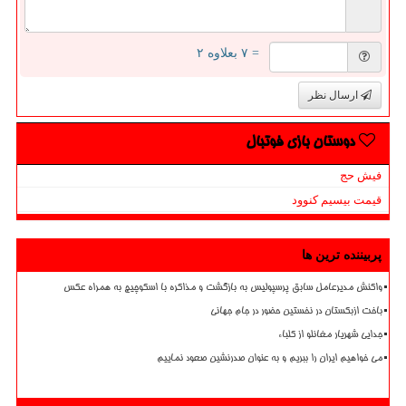
= ۷ بعلاوه ۲
ارسال نظر
دوستان بازی فوتبال
فیش حج
قیمت بیسیم کنوود
پربیننده ترین ها
واکنش مدیرعامل سابق پرسپولیس به بازگشت و مذاکره با اسکوچیچ به همراه عکس
باخت ازبکستان در نخستین حضور در جام جهانی
جدایی شهریار مغانلو از کلباء
می خواهیم ایران را ببریم و به عنوان صدرنشین صعود نماییم