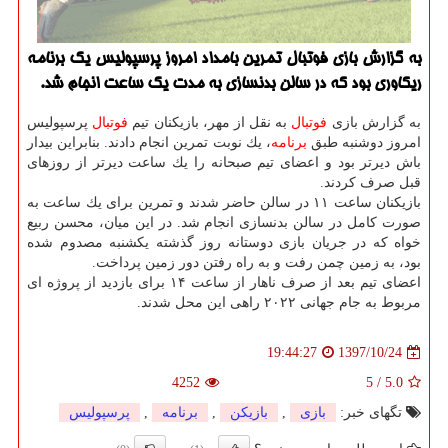
به گزارش بازی فوتبال تمرین بامداد امروز پرسپولیس یك برنامه
ریكاوری بود كه در سالن بدنسازی به مدت یك ساعت انجام شد.
به گزارش بازی
فوتبال
به نقل از مهر، بازیكنان تیم
فوتبال
پرسپولیس
امروز دوشنبه طبق
برنامه
، یك نوبت تمرین انجام دادند. بنابراین بیدار
باش دیرتر بود و اعضای تیم صبحانه را یك ساعت دیرتر از روزهای
قبل صرف كردند.
بازیكنان ساعت ۱۱ در سالن حاضر شدند و تمرین برای یك ساعت به
صورت كامل در سالن بدنسازی انجام شد. در این میان، محسن ربیع
خواه كه در جریان بازی دوستانه روز گذشته یكشنبه مصدوم شده
بود، به زمین چمن رفت و به راه رفتن دور زمین پرداخت.
اعضای تیم بعد از صرف ناهار از ساعت ۱۴ برای بازدید از پروژه ای
مربوط به جام جهانی ۲۰۲۲ راهی این محل شدند.
1397/10/24
19:44:27
4252
5
/
5.0
تگهای خبر:
بازی
,
بازیكن
,
برنامه
,
پرسپولیس