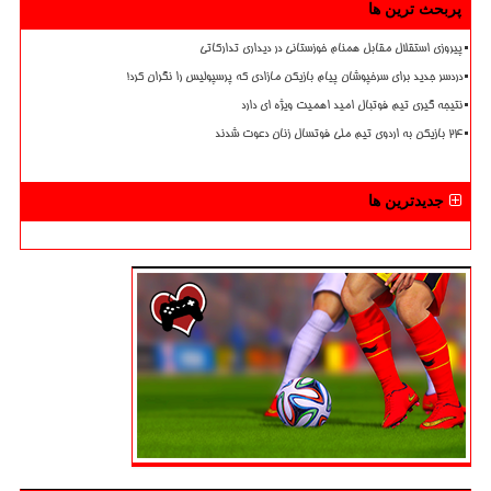
پربحث ترین ها
پیروزی استقلال مقابل همنام خوزستانی در دیداری تدارکاتی
دردسر جدید برای سرخپوشان پیام بازیکن مازادی که پرسپولیس را نگران کرد!
نتیجه گیری تیم فوتبال امید اهمیت ویژه ای دارد
۲۴ بازیکن به اردوی تیم ملی فوتسال زنان دعوت شدند
جدیدترین ها