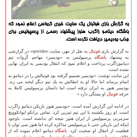
به گزارش بازی فوتبال یك سایت خبری كرواسی اعلام نمود كه
باشگاه دینامو زاگرب هنوز پیشنهاد رسمی از پرسپولیس برای
جذب بودیمیر دریافت نكرده است.
به گزارش بازی
فوتبال
به نقل از مهر، سایت «sportske» در گزارشی
به پیشنهاد
باشگاه
پرسپولیس به «بودیمیر» مهاجم كُروات تیم
دیناموزاگرب پرداخت و اعلام نمود كه انتقال بودیمیر به ایران نهایی
نشده است.
این سایت نوشت: «بودیمیر تصمیم گرفته بود فوتبالش را در دینامو به
اتمام برساند اما حالا او به انتقالش به یك تیم دیگر لبخند می زند.
بودیمیر هنوز به ایران نرفته است اما داستان پرسپولیس كاملا به
حرفه
فوتبال
او بستگی دارد.»
در ادامه این گزارش آمده است: «بودیمیر هنوز بازیكن دینامو زاگرب
است. او روز یكشنبه با این تیم تمرین كرد. تماس برانكو ایوانكوویچ
سرمربی پرسپولیس از ایران هنوز نتیجه ای نداشته است. باوجود
اینكه این بازیكن حتی با پرسپولیس مذاكره كرده اما هنوز نمی توان با
قطعیت از انتقال او صحبت كرد.
باشگاه
دینامو اعلام نموده كه از
علاقه پرسپولیس به بودیمیر مطلع است ولی هنوز پیشنهاد رسمی