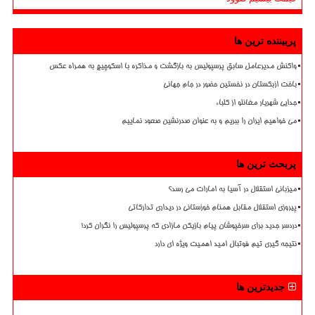
پربیننده ترین ها
واکنش مدیرعامل سابق پرسپولیس به بازگشت و مذاکره با اسکوچیچ به همراه عکس
باخت ازبکستان در نخستین حضور در جام جهانی
جدایی شهریار مغانلو از کلباء
می خواهیم ایران را ببریم و به عنوان صدرنشین صعود نماییم
پربحث ترین ها
میزبانی استقلال در آسیا به امارات می رسد؟
پیروزی استقلال مقابل همنام خوزستانی در دیداری تدارکاتی
دردسر جدید برای سرخپوشان پیام بازیکن مازادی که پرسپولیس را نگران کرد!
نتیجه گیری تیم فوتبال امید اهمیت ویژه ای دارد
جدیدترین ها