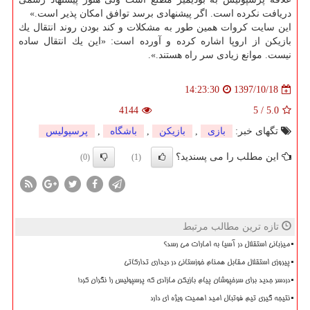
دریافت نكرده است. اگر پیشنهادی برسد توافق امكان پذیر است.»
این سایت كروات همین طور به مشكلات و كند بودن روند انتقال یك
بازیكن از اروپا اشاره كرده و آورده است: «این یك انتقال ساده
نیست. موانع زیادی سر راه هستند.».
1397/10/18
14:23:30
4144
5
/
5.0
تگهای خبر:
بازی
,
بازیكن
,
باشگاه
,
پرسپولیس
این مطلب را می پسندید؟
(0)
(1)
تازه ترین مطالب مرتبط
میزبانی استقلال در آسیا به امارات می رسد؟
پیروزی استقلال مقابل همنام خوزستانی در دیداری تدارکاتی
دردسر جدید برای سرخپوشان پیام بازیکن مازادی که پرسپولیس را نگران کرد!
نتیجه گیری تیم فوتبال امید اهمیت ویژه ای دارد