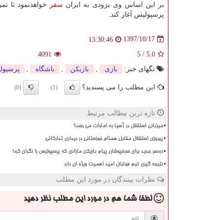
بر این اساس وی بزودی به ایران
سفر
خواهدنمود تا تمری
پرسپولیس آغاز كند.
1397/10/17
13:30:46
4091
5
/
5.0
تگهای خبر:
بازی
,
بازیكن
,
باشگاه
,
پرسپول
این مطلب را می پسندید؟
(0)
(1)
تازه ترین مطالب مرتبط
میزبانی استقلال در آسیا به امارات می رسد؟
پیروزی استقلال مقابل همنام خوزستانی در دیداری تدارکاتی
دردسر جدید برای سرخپوشان پیام بازیکن مازادی که پرسپولیس را نگران کرد!
نتیجه گیری تیم فوتبال امید اهمیت ویژه ای دارد
نظرات بینندگان در مورد این مطلب
لطفا شما هم
در مورد این مطلب
نظر دهید