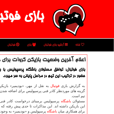
بازی فوتب
خانه
آرشیو بازی فوتبال
بازی
فوتبال
اعلام آخرین وضعیت بازیكن كروات برای 
بازی فوتبال: توافق مسئولان باشگاه پرسپولیس با بو
حضور در تركیب این تیم در مراحل پایانی به سر می‎برد.
به گزارش بازی
فوتبال
به نقل از مهر، «بودیمیر» بازیك
گزینه های موردنظر كادر فنی پرسپولیس برای اضافه شدن 
تیم است.
مسئولان
باشگاه
پرسپولیس برمبنای درخواست كادر فنی، 
این بازیكن داشته اند. این مذاكرات تا حدی پیش رفته كه ت
برای همكاری میان
باشگاه
پرسپولیس و «بودیمیر» به وجود