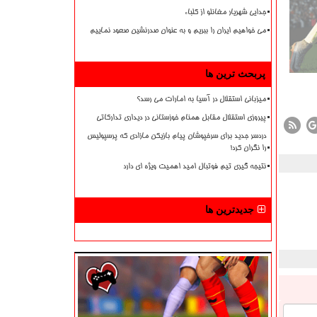
جدایی شهریار مغانلو از کلباء
می خواهیم ایران را ببریم و به عنوان صدرنشین صعود نماییم
پربحث ترین ها
میزبانی استقلال در آسیا به امارات می رسد؟
پیروزی استقلال مقابل همنام خوزستانی در دیداری تدارکاتی
دردسر جدید برای سرخپوشان پیام بازیکن مازادی که پرسپولیس
را نگران کرد!
نتیجه گیری تیم فوتبال امید اهمیت ویژه ای دارد
جدیدترین ها