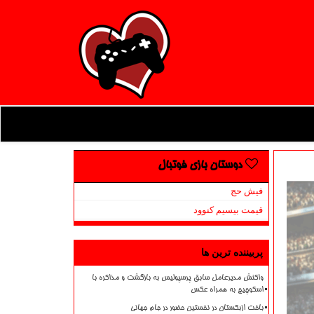
دوستان بازی فوتبال
فیش حج
قیمت بیسیم کنوود
پربیننده ترین ها
واکنش مدیرعامل سابق پرسپولیس به بازگشت و مذاکره با
اسکوچیچ به همراه عکس
باخت ازبکستان در نخستین حضور در جام جهانی