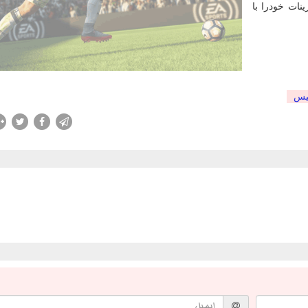
نات خودرا با
یس