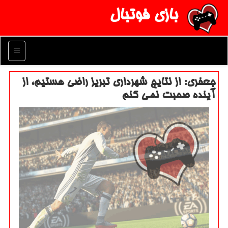
بازی فوتبال
منو
جعفری: از نتایج شهرداری تبریز راضی هستیم، از
آینده صحبت نمی كنم