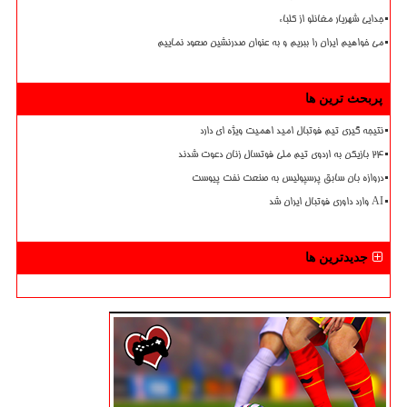
جدایی شهریار مغانلو از کلباء
می خواهیم ایران را ببریم و به عنوان صدرنشین صعود نماییم
پربحث ترین ها
نتیجه گیری تیم فوتبال امید اهمیت ویژه ای دارد
۲۴ بازیکن به اردوی تیم ملی فوتسال زنان دعوت شدند
دروازه بان سابق پرسپولیس به صنعت نفت پیوست
AI وارد داوری فوتبال ایران شد
جدیدترین ها