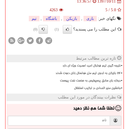
1397/10/11
13:36:57
4263
5
/
5.0
تگهای خبر:
بازی
,
بازیكن
,
باشگاه
,
تیم
این مطلب را می پسندید؟
(0)
(1)
تازه ترین مطالب مرتبط
نتیجه گیری تیم فوتبال امید اهمیت ویژه ای دارد
۲۴ بازیکن به اردوی تیم ملی فوتسال زنان دعوت شدند
دروازه بان سابق پرسپولیس به صنعت نفت پیوست
جانشین منیر الحدادی در ترکیب استقلال
نظرات بینندگان در مورد این مطلب
لطفا شما هم
نظر دهید