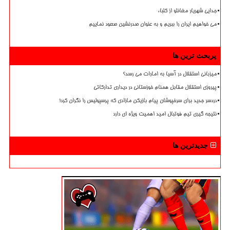
جدایی شهریار مغانلو از کلباء
می خواهیم ایران را ببریم و به عنوان صدرنشین صعود نماییم
پربحث ترین ها
میزبانی استقلال در آسیا به امارات می رسد؟
پیروزی استقلال مقابل همنام خوزستانی در دیداری تدارکاتی
دردسر جدید برای سرخپوشان پیام بازیکن مازادی که پرسپولیس را نگران کرد!
نتیجه گیری تیم فوتبال امید اهمیت ویژه ای دارد
جدیدترین ها