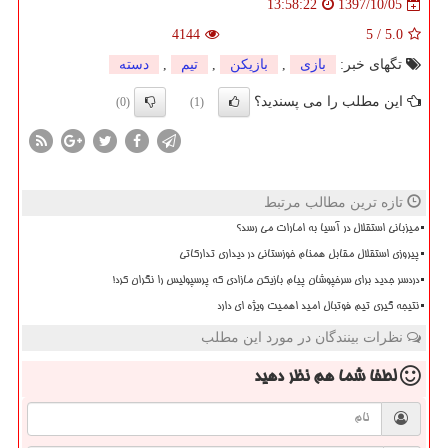
1397/10/05
13:58:22
4144
5
/
5.0
تگهای خبر:
بازی
,
بازیكن
,
تیم
,
دسته
این مطلب را می پسندید؟
(0)
(1)
تازه ترین مطالب مرتبط
میزبانی استقلال در آسیا به امارات می رسد؟
پیروزی استقلال مقابل همنام خوزستانی در دیداری تدارکاتی
دردسر جدید برای سرخپوشان پیام بازیکن مازادی که پرسپولیس را نگران کرد!
نتیجه گیری تیم فوتبال امید اهمیت ویژه ای دارد
نظرات بینندگان در مورد این مطلب
لطفا شما هم
نظر دهید