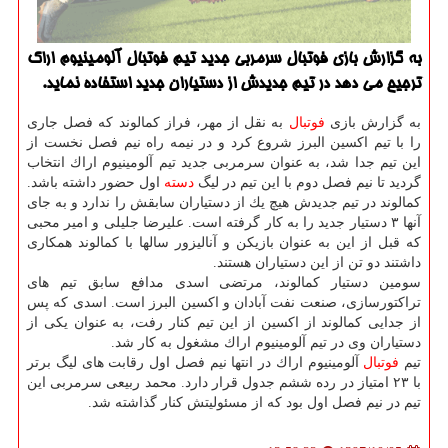
به گزارش بازی فوتبال سرمربی جدید تیم فوتبال آلومینیوم اراك
ترجیح می دهد در تیم جدیدش از دستیاران جدید استفاده نماید.
به گزارش بازی
فوتبال
به نقل از مهر، فراز كمالوند كه فصل جاری
را با تیم اكسین البرز شروع كرد و در نیمه راه نیم فصل نخست از
این تیم جدا شد، به عنوان سرمربی جدید تیم آلومینیوم اراك انتخاب
گردید تا نیم فصل دوم با این تیم در لیگ
دسته
اول حضور داشته باشد.
كمالوند در تیم جدیدش هیچ یك از دستیاران سابقش را ندارد و به جای
آنها ۳ دستیار جدید را به كار گرفته است. علیرضا جلیلی و امیر محبی
كه قبل از این به عنوان بازیكن و آنالیزور سالها با كمالوند همكاری
داشتند دو تن از این دستیاران هستند.
سومین دستیار كمالوند، مرتضی اسدی مدافع سابق تیم های
تراكتورسازی، صنعت نفت آبادان و اكسین البرز است. اسدی كه پس
از جدایی كمالوند از اكسین از این تیم كنار رفت، به عنوان یكی از
دستیاران وی در تیم آلومینیوم اراك مشغول به كار شد.
تیم
فوتبال
آلومینیوم اراك در انتها نیم فصل اول رقابت های لیگ برتر
با ۲۳ امتیاز در رده ششم جدول قرار دارد. محمد ربیعی سرمربی این
تیم در نیم فصل اول بود كه از مسئولیتش كنار گذاشته شد.