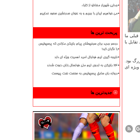
جدایی شهریار مغانلو از کلباء
می خواهیم ایران را ببریم و به عنوان صدرنشین صعود نماییم
پربحث ترین ها
قبلی ما
قابل با
دردسر جدید برای سرخپوشان پیام بازیکن مازادی که پرسپولیس
را نگران کرد!
نتیجه گیری تیم فوتبال امید اهمیت ویژه ای دارد
رگ بود.
۲۴ بازیکن به اردوی تیم ملی فوتسال زنان دعوت شدند
ویژه ای
دروازه بان سابق پرسپولیس به صنعت نفت پیوست
جدیدترین ها