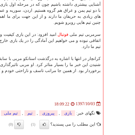
آشنایی بیشتری داشته باشیم چون كه در مرحله اول بازی
با دو تیم یمن و عراق هم گروه هستیم. اردن، سوریه و ع
های زیادی به حریفان ما دارند و از این جهت برای ما اهمی
چنین تیم هایی روبرو شویم.
سرمربی تیم ملی
فوتبال
امید افزود: در این بازی كیفیت 
اتفاقی نبوده و می خواهیم این آمادگی را در یك بازی خارج
تیم ما دارد.
كرانچار در انتها با اشاره به درگذشت استانكو مربی با ساب
شنیدن این خبر ما را بسیار متاثر كرد. او مربی تاثیرگذاری
برخوردار بود. از همین جا مراتب تاسف و ناراحتی خودم و كل
1397/10/03
18:09:22
تگهای خبر:
بازی
,
پیروزی
,
تیم
,
تیم ملی
این مطلب را می پسندید؟
(0)
(1)