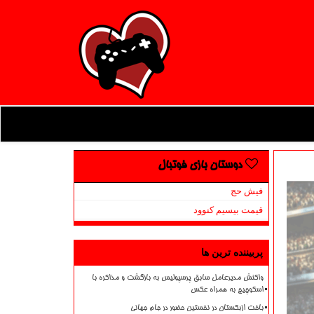
دوستان بازی فوتبال
فیش حج
قیمت بیسیم کنوود
پربیننده ترین ها
واکنش مدیرعامل سابق پرسپولیس به بازگشت و مذاکره با
اسکوچیچ به همراه عکس
باخت ازبکستان در نخستین حضور در جام جهانی