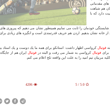
 های مقدماتی
مان هم شباهت
ت دارد كه با
و شایستگی خودمان را ثابت می نماییم همینطور نشان می دهیم كه پیروزی های 
 از خانه نشان بدهیم. اردن هم حریف قدرتمندی است و انگیزه های زیادی برای ت
قه
فوتبال
كرواسی اظهار داشت: استانكو برای همه ما یك دوست و یك استاد بز
 برای
فوتبال
كرواسی به شمار می رفت و البته در
فوتبال
ایران هم از جایگاه 
یه مربیان تیم امید را به علت این واقعه تلخ اعلام می كنم.
4206
5
/
5.0