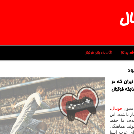
ال
رپورتاژ
درباره بازی فوتبال
ود
یران كه در
ابقه فوتبال
راسیون
فوتبال
،
ار داشت: این
هدف ما حفظ
لید هماهنگی
ای غرب آسیا