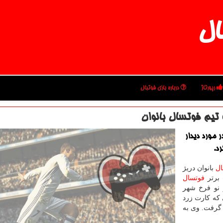
ال
رپورتاژ
درباره بازی فوتبال
 تیم فوتسال بانوان
 مورد دیدار
رد.
ل
بانوان دریژ
 برتر
فوتسال
ژ نو فرخ شهر
كه كارت زرد
گرفت. وی به