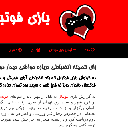
بازی فوتب
خانه
آرشیو بازی فوتبال
بازی
فوتبال
رای كمیته انضباطی درباره حواشی دیدار دو
به گزارش بازی فوتبال كمیته انضباطی آرای خویش را در
فوتسال بانوان دریژ نو فرخ شهر و سپید رود تهران صادر ك
به گزارش بازی
فوتبال
به نقل از مهر، دیدار تیم های
فوتسا
نو فرخ شهر و سپید رود تهران از سری رقابت های لیگ
بانوان برگزار و از جانب زهره صابری، بازیكن تیم دری
تخلفاتی در خصوص رفتار غیر ورزشی و اعتراض به داوری 
دوم دریافت كرد و در نتیجه منجر به اخراجش شد، صورت 
توبیخ كتبی محكوم شد.