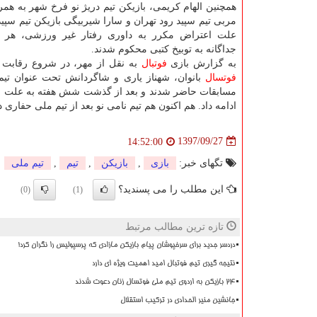
همچنین الهام كریمی، بازیكن تیم دریژ نو فرخ شهر به همرا
مربی تیم سپید رود تهران و سارا شیربیگی بازیكن تیم سپید
علت اعتراض مكرر به داوری رفتار غیر ورزشی، هر ك
جداگانه به توبیخ كتبی محكوم شدند.
به گزارش بازی
فوتبال
به نقل از مهر، در شروع رقابت ه
فوتسال
بانوان، شهناز یاری و شاگردانش تحت عنوان تیم
مسابقات حاضر شدند و بعد از گذشت شش هفته به علت سو مد
ادامه داد. هم اكنون هم تیم نامی نو بعد از تیم ملی حفاری 
1397/09/27
14:52:00
تگهای خبر:
بازی
,
بازیكن
,
تیم
,
تیم ملی
این مطلب را می پسندید؟
(0)
(1)
تازه ترین مطالب مرتبط
دردسر جدید برای سرخپوشان پیام بازیکن مازادی که پرسپولیس را نگران کرد!
نتیجه گیری تیم فوتبال امید اهمیت ویژه ای دارد
۲۴ بازیکن به اردوی تیم ملی فوتسال زنان دعوت شدند
جانشین منیر الحدادی در ترکیب استقلال