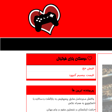
دوستان بازی فوتبال
فیش حج
قیمت بیسیم کنوود
پربیننده ترین ها
واکنش مدیرعامل سابق پرسپولیس به بازگشت و مذاکره با
اسکوچیچ به همراه عکس
باخت ازبکستان در نخستین حضور در جام جهانی