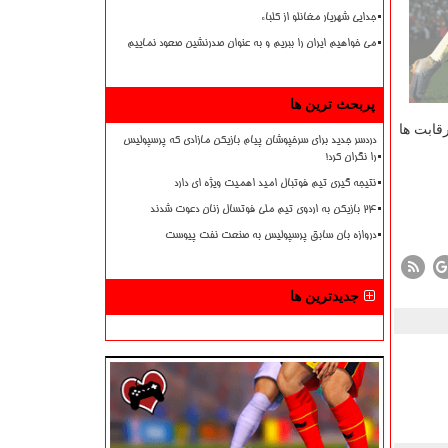
جدایی شهریار مغانلو از کلباء
می خواهیم ایران را ببریم و به عنوان صدرنشین صعود نماییم
پربحث ترین ها
قابت ها
دردسر جدید برای سرخپوشان پیام بازیکن مازادی که پرسپولیس
را نگران کرد!
نتیجه گیری تیم فوتبال امید اهمیت ویژه ای دارد
۲۴ بازیکن به اردوی تیم ملی فوتسال زنان دعوت شدند
دروازه بان سابق پرسپولیس به صنعت نفت پیوست
جدیدترین ها