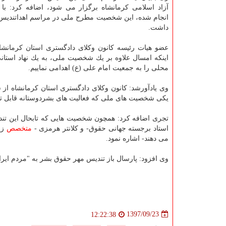
آزاد اسلامی كرمانشاه برگزار می شود، اضافه كرد: با 
انجام شده، این شخصیت مطرح ملی در مراسم اهداتندیس
داشت.
عضو هیات رئیسه كانون وكلای دادگستری استان كرمانشاه
اینكه امسال علاوه بر یك شخصیت ملی، به یك نهاد استان
محلی را به جمعیت امام علی (ع) اهدامی نماییم.
یكی شخصیت های ملی كه فعالیت های بشردوستانه قابل تو
تجری اضافه كرد: همچون شخصیت هایی كه تابحال این تندیس
استاد برجسته جهانی حقوق- و كلانتر هرمزی -
متخصص
زیب
می دهند- اشاره نمود.
وی افزود: پارسال باز تندیس مهر حقوق بشر به "مردم ایران
1397/09/23
12:22:38