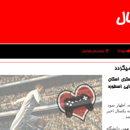
ال
رپورتاژ
درباره بازی فوتبال
یگردد
ستری استان
ایی اسطوره
 اظهار نمود:
ه یكسال اخیر
شد.
تندیس 30 آذر در تالار بهمن دانشگاه