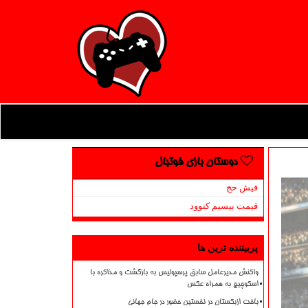
دوستان بازی فوتبال
فیش حج
قیمت بیسیم کنوود
پربیننده ترین ها
واکنش مدیرعامل سابق پرسپولیس به بازگشت و مذاکره با
اسکوچیچ به همراه عکس
باخت ازبکستان در نخستین حضور در جام جهانی