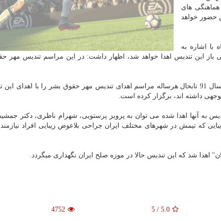
هماهنگی های
 حضور خواهد
 با اشاره به
ی باز این تندیس اهدا خواهد شد، اظهار داشت: در این مراسم تندیس مهر ح
وی یادآورشد: كانون وكلای دادگستری استان كرمانشاه از سال 91 تابحال هرساله مراسم اهدای تندیس مهر حقوق بشر را با اهدای
جهی داشته اند، برگزار كرده است.
 به آنها اهدا شده می توان به پرویز پرستویی، شهرام ناظری، دكتر جمشید 
ایی كه تیمش در شهرهای مختلف ایران جراحی بلاعوض زیبایی افراد نیازمند ر
" اهدا شد كه این تندیس حالا در موزه صلح ایران نگهداری میگردد.
4752
5
/
5.0