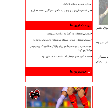
جدایی شهریار مغانلو از کلباء
می خواهیم ایران را ببریم و به عنوان صدرنشین صعود نماییم
پربحث ترین ها
قوق بشر
میزبانی استقلال در آسیا به امارات می رسد؟
پیروزی استقلال مقابل همنام خوزستانی در دیداری تدارکاتی
 این تندیس به
دردسر جدید برای سرخپوشان پیام بازیکن مازادی که پرسپولیس
را نگران کرد!
ممتاز -
نتیجه گیری تیم فوتبال امید اهمیت ویژه ای دارد
ا انجام
جدیدترین ها