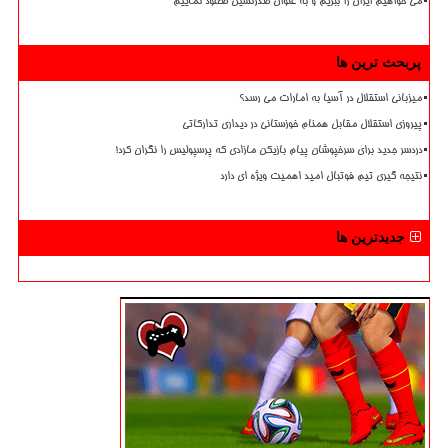
می خواهیم ایران را ببریم و به عنوان صدرنشین صعود نماییم
پربحث ترین ها
میزبانی استقلال در آسیا به امارات می رسد؟
پیروزی استقلال مقابل همنام خوزستانی در دیداری تدارکاتی
دردسر جدید برای سرخپوشان پیام بازیکن مازادی که پرسپولیس را نگران کرد!
نتیجه گیری تیم فوتبال امید اهمیت ویژه ای دارد
جدیدترین ها