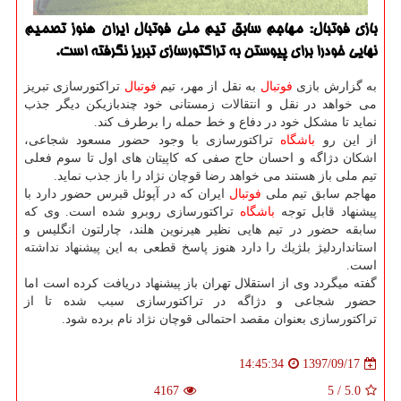
بازی فوتبال: مهاجم سابق تیم ملی فوتبال ایران هنوز تصمیم
نهایی خودرا برای پیوستن به تراكتورسازی تبریز نگرفته است.
به گزارش بازی
فوتبال
به نقل از مهر، تیم
فوتبال
تراكتورسازی تبریز
می خواهد در نقل و انتقالات زمستانی خود چندبازیكن دیگر جذب
نماید تا مشكل خود در دفاع و خط حمله را برطرف كند.
از این رو
باشگاه
تراكتورسازی با وجود حضور مسعود شجاعی،
اشكان دژاگه و احسان حاج صفی كه كاپیتان های اول تا سوم فعلی
تیم ملی باز هستند می خواهد رضا قوچان نژاد را باز جذب نماید.
مهاجم سابق تیم ملی
فوتبال
ایران كه در آپوئل قبرس حضور دارد با
پیشنهاد قابل توجه
باشگاه
تراكتورسازی روبرو شده است. وی كه
سابقه حضور در تیم هایی نظیر هیرنوین هلند، چارلتون انگلیس و
استانداردلیژ بلژیك را دارد هنوز پاسخ قطعی به این پیشنهاد نداشته
است.
گفته میگردد وی از استقلال تهران باز پیشنهاد دریافت كرده است اما
حضور شجاعی و دژاگه در تراكتورسازی سبب شده تا از
تراكتورسازی بعنوان مقصد احتمالی قوچان نژاد نام برده شود.
1397/09/17
14:45:34
4167
5
/
5.0