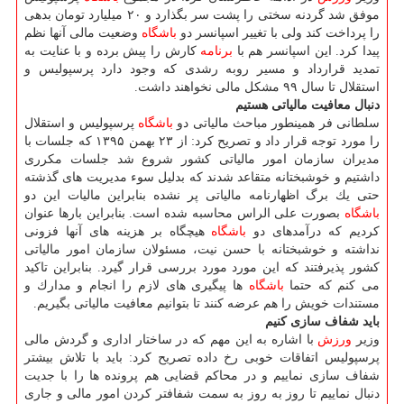
موفق شد گردنه سختی را پشت سر بگذارد و ۲۰ میلیارد تومان بدهی
را پرداخت كند ولی با تغییر اسپانسر دو
باشگاه
وضعیت مالی آنها نظم
پیدا كرد. این اسپانسر هم با
برنامه
كارش را پیش برده و با عنایت به
تمدید قرارداد و مسیر روبه رشدی كه وجود دارد پرسپولیس و
استقلال تا سال ۹۹ مشكل مالی نخواهند داشت.
دنبال معافیت مالیاتی هستیم
سلطانی فر همینطور مباحث مالیاتی دو
باشگاه
پرسپولیس و استقلال
را مورد توجه قرار داد و تصریح كرد: از ۲۳ بهمن ۱۳۹۵ كه جلسات با
مدیران سازمان امور مالیاتی كشور شروع شد جلسات مكرری
داشتیم و خوشبختانه متقاعد شدند كه بدلیل سوء مدیریت های گذشته
حتی یك برگ اظهارنامه مالیاتی پر نشده بنابراین مالیات این دو
باشگاه
بصورت علی الراس محاسبه شده است. بنابراین بارها عنوان
كردیم كه درآمدهای دو
باشگاه
هیچگاه بر هزینه های آنها فزونی
نداشته و خوشبختانه با حسن نیت، مسئولان سازمان امور مالیاتی
كشور پذیرفتند كه این مورد مورد بررسی قرار گیرد. بنابراین تاكید
می كنم كه حتما
باشگاه
ها پیگیری های لازم را انجام و مدارك و
مستندات خویش را هم عرضه كنند تا بتوانیم معافیت مالیاتی بگیریم.
باید شفاف سازی كنیم
وزیر
ورزش
با اشاره به این مهم كه در ساختار اداری و گردش مالی
پرسپولیس اتفاقات خوبی رخ داده تصریح كرد: باید با تلاش بیشتر
شفاف سازی نماییم و در محاكم قضایی هم پرونده ها را با جدیت
دنبال نماییم تا روز به روز به سمت شفافتر كردن امور مالی و جاری