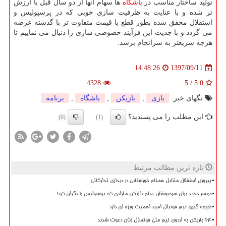
تولید ساختار مناسب در
باشگاه
ها سهام آنها از دو سال قبل با ارزش
تر شده و با عنایت به ظرفیت سازی خوبی كه در پرسپولیس و
استقلال محقق شده بطور قطع با قیمت متفاوت تر با گذشته عرضه
می گردد و با جدیت این فرآیند خصوصی سازی را دنبال می نماییم تا
هرچه سریعتر به سرانجام برسد.
1397/09/11
14:48:26
4328
5
/
5.0
تگهای خبر:
بازی
,
بازیكن
,
باشگاه
,
برنامه
این مطلب را می پسندید؟
(0)
(1)
تازه ترین مطالب مرتبط
پیروزی استقلال مقابل همنام خوزستانی در دیداری تدارکاتی
دردسر جدید برای سرخپوشان پیام بازیکن مازادی که پرسپولیس را نگران کرد!
نتیجه گیری تیم فوتبال امید اهمیت ویژه ای دارد
۲۴ بازیکن به اردوی تیم ملی فوتسال زنان دعوت شدند