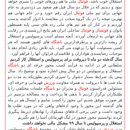
استقلال خوب باشد،
فوتبال
ملی ما هم روزهای خوبی را سپری خواهد
نمود و دیدیم كه در خلال دو سال قبل هم صعود بی دردسری به جام
جهانی برای تیم ملی
فوتبال
ایران رقم خورد و در جام جهانی هم
بهترین نتیجه را در یك گروه سخت در مقایسه با ادوار گذشته بدست
آوردیم و در كنار آن هم تیم های ملی رده های سنی پایه همینطور
بانوان و
فوتسال
و
فوتبال
ساحلی ایران هم نتایج ارزشمندی در رقابت
های جهانی به ارمغان آوردند. آنچه مسلم است پرسپولیس و استقلال
از ریشه دارترین و پرطرفدارترین
باشگاه
های كشور هستند كه هر
كسی مسئولیت آنها را برعهده می گیرد، باید تلاش زیادی انجام دهد تا
موجبات رضایتمندی هواداران و علاقمندان فراوان آنها را فراهم آورد.
سال گذشته دو ماه تا دیروقت برای پرسپولیس و استقلال كار كردیم
سلطانی فر در ادامه به فرآیند كسب مجوز حرفه ای دو
باشگاه
استقلال و پرسپولیس در دو سال پیش اشاره نمود و توضیح داد: سال
پیش یك شرایط بسیار دشوار را سپری كردیم بطوریكه به مدت دو
ماه شب ها تا دیروقت به همراه معاونت
ورزش
قهرمانی و حرفه ای،
مسئولین فدراسیون
فوتبال
و مدیران دو
باشگاه
جلسات مختلفی را با
طلبكاران برگزار كردیم تا بدهی ها پرداخت و به مصالحه برسیم. در
هر صورت موفق شدیم این مجوز را كسب نماییم و امسال هم در ماه
های گذشته این مجوز با وجود ادعاهای واهی كه در مورد طلب ها
وجود داشت و حتی برخی ادعاهای مشكوك را نهادهای ذیربط پیگیری
كردند توانستیم مجوز حضور در لیگ قهرمانان آسیا را هم بگیریم.
استقلال و پرسپولیس تا سال ۹۹ مشكل مالی نخواهند داشت
وزیر
ورزش
در ادامه خاطرنشان كرد: در مجموع
باشگاه
پرسپولیس