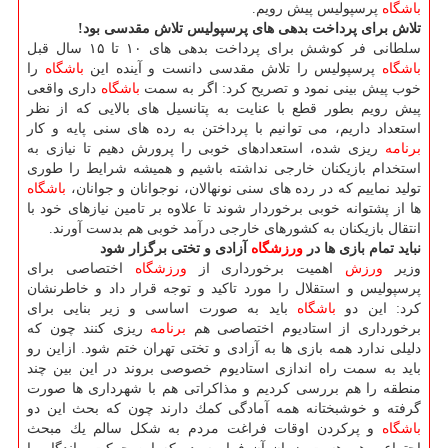
باشگاه
پرسپولیس پیش رویم.
تلاش برای پرداخت بدهی های پرسپولیس تلاش مقدسی بود!
سلطانی فر كوشش برای پرداخت بدهی های ۱۰ تا ۱۵ سال قبل
باشگاه
پرسپولیس را تلاش مقدسی دانست و آینده این
باشگاه
را
خوب پیش بینی نمود و تصریح كرد: اگر به سمت
باشگاه
داری واقعی
پیش رویم بطور قطع با عنایت به پتانسیل های بالایی كه از نظر
استعداد داریم، می توانیم با پرداختن به رده های سنی پایه و كار
برنامه
ریزی شده، استعدادهای خوبی را پرورش دهیم تا نیازی به
استخدام بازیكنان خارجی نداشته باشیم و همیشه شرایط را طوری
تولید نماییم كه در رده های سنی نونهالان، نوجوانان و جوانان،
باشگاه
ها از پشتوانه خوبی برخوردار شوند تا علاوه بر تامین نیازهای خود با
انتقال بازیكنان به كشورهای خارجی درآمد خوبی هم بدست آورند.
نباید تمام بازی ها در
ورزشگاه
آزادی و تختی برگزار شود
وزیر
ورزش
اهمیت برخورداری از
ورزشگاه
اختصاصی برای
پرسپولیس و استقلال را مورد تاكید و توجه قرار داد و خاطرنشان
كرد: این دو
باشگاه
باید به صورت اساسی و زیر بنایی برای
برخورداری از استادیوم اختصاصی هم
برنامه
ریزی كنند چون كه
دلیلی ندارد همه بازی ها به آزادی و تختی تهران ختم شود. ازاین رو
باید به سمت راه اندازی استادیوم خصوصی بروند در این بین چند
منطقه را هم بررسی كردیم و مذاكراتی هم با شهرداری ها صورت
گرفته و خوشبختانه همه آمادگی كمك دارند چون كه بحث این دو
باشگاه
و پركردن اوقات فراغت مردم به شكل سالم یك مبحث