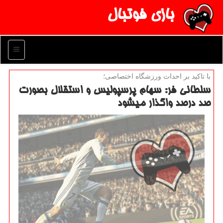
بازی فوتبال
منو
با تاكید بر احداث ورزشگاه اختصاصی؛
سلطانی فر: سهام پرسپولیس و استقلال بصورت
صد درصد واگذار می‎شود