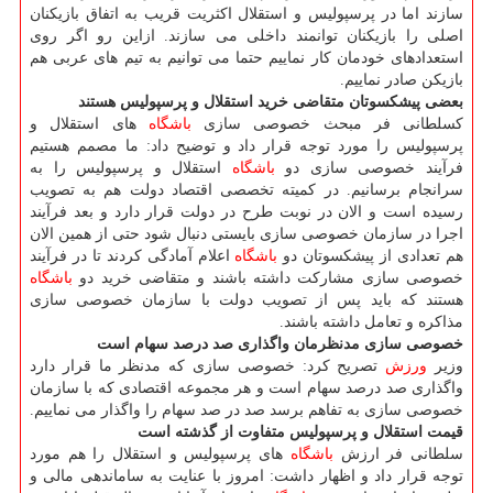
سازند اما در پرسپولیس و استقلال اكثریت قریب به اتفاق بازیكنان
اصلی را بازیكنان توانمند داخلی می سازند. ازاین رو اگر روی
استعدادهای خودمان كار نماییم حتما می توانیم به تیم های عربی هم
بازیكن صادر نماییم.
بعضی پیشكسوتان متقاضی خرید استقلال و پرسپولیس هستند
ك​سلطانی فر مبحث خصوصی سازی
باشگاه
های استقلال و
پرسپولیس را مورد توجه قرار داد و توضیح داد: ما مصمم هستیم
فرآیند خصوصی سازی دو
باشگاه
استقلال و پرسپولیس را به
سرانجام برسانیم. در كمیته تخصصی اقتصاد دولت هم به تصویب
رسیده است و الان در نوبت طرح در دولت قرار دارد و بعد فرآیند
اجرا در سازمان خصوصی سازی بایستی دنبال شود حتی از همین الان
هم تعدادی از پیشكسوتان دو
باشگاه
اعلام آمادگی كردند تا در فرآیند
خصوصی سازی مشاركت داشته باشند و متقاضی خرید دو
باشگاه
هستند كه باید پس از تصویب دولت با سازمان خصوصی سازی
مذاكره و تعامل داشته باشند.
خصوصی سازی مدنظرمان واگذاری صد درصد سهام است
وزیر
ورزش
تصریح كرد: خصوصی سازی كه مدنظر ما قرار دارد
واگذاری صد درصد سهام است و هر مجموعه اقتصادی كه با سازمان
خصوصی سازی به تفاهم برسد صد در صد سهام را واگذار می نماییم.
قیمت استقلال و پرسپولیس متفاوت از گذشته است
سلطانی فر ارزش
باشگاه
های پرسپولیس و استقلال را هم مورد
توجه قرار داد و اظهار داشت: امروز با عنایت به ساماندهی مالی و