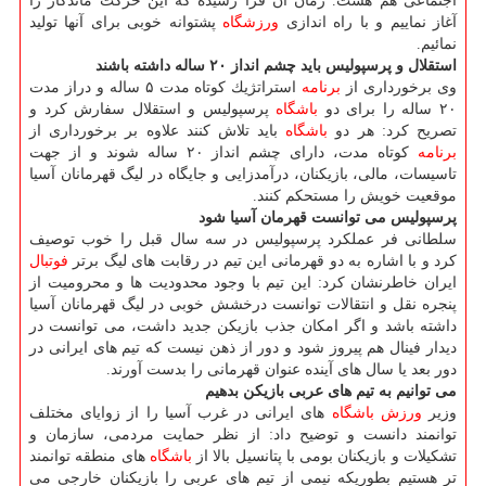
اجتماعی هم هست. زمان آن فرا رسیده كه این حركت ماندگار را
آغاز نماییم و با راه اندازی
ورزشگاه
پشتوانه خوبی برای آنها تولید
نمائیم.
استقلال و پرسپولیس باید چشم انداز ۲۰ ساله داشته باشند
وی برخورداری از
برنامه
استراتژیك كوتاه مدت ۵ ساله و دراز مدت
۲۰ ساله را برای دو
باشگاه
پرسپولیس و استقلال سفارش كرد و
تصریح كرد: هر دو
باشگاه
باید تلاش كنند علاوه بر برخورداری از
برنامه
كوتاه مدت، دارای چشم انداز ۲۰ ساله شوند و از جهت
تاسیسات، مالی، بازیكنان، درآمدزایی و جایگاه در لیگ قهرمانان آسیا
موقعیت خویش را مستحكم كنند.
پرسپولیس می توانست قهرمان آسیا شود
سلطانی فر عملكرد پرسپولیس در سه سال قبل را خوب توصیف
كرد و با اشاره به دو قهرمانی این تیم در رقابت های لیگ برتر
فوتبال
ایران خاطرنشان كرد: این تیم با وجود محدودیت ها و محرومیت از
پنجره نقل و انتقالات توانست درخشش خوبی در لیگ قهرمانان آسیا
داشته باشد و اگر امكان جذب بازیكن جدید داشت، می توانست در
دیدار فینال هم پیروز شود و دور از ذهن نیست كه تیم های ایرانی در
دور بعد یا سال های آینده عنوان قهرمانی را بدست آورند.
می توانیم به تیم های عربی بازیكن بدهیم
وزیر
ورزش
باشگاه
های ایرانی در غرب آسیا را از زوایای مختلف
توانمند دانست و توضیح داد: از نظر حمایت مردمی، سازمان و
تشكیلات و بازیكنان بومی با پتانسیل بالا از
باشگاه
های منطقه توانمند
تر هستیم بطوریكه نیمی از تیم های عربی را بازیكنان خارجی می