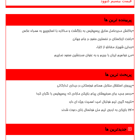
قیمت بیسیم کنوود
پربیننده ترین ها
واکنش مدیرعامل سابق پرسپولیس به بازگشت و مذاکره با اسکوچیچ به همراه عکس
باخت ازبکستان در نخستین حضور در جام جهانی
جدایی شهریار مغانلو از کلباء
می خواهیم ایران را ببریم و به عنوان صدرنشین صعود نماییم
پربحث ترین ها
پیروزی استقلال مقابل همنام خوزستانی در دیداری تدارکاتی
دردسر جدید برای سرخپوشان پیام بازیکن مازادی که پرسپولیس را نگران کرد!
نتیجه گیری تیم فوتبال امید اهمیت ویژه ای دارد
۲۴ بازیکن به اردوی تیم ملی فوتسال زنان دعوت شدند
جدیدترین ها