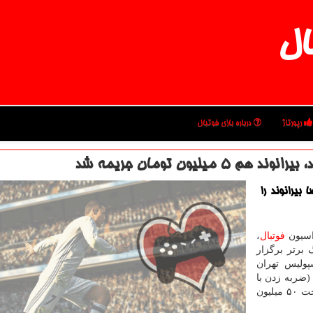
ال
رپورتاژ
درباره بازی فوتبال
لیون تومان جریمه شد
بیرانوند را
راسیون
فوتبال
،
 برتر برگزار
سپولیس تهران
(ضربه زدن با
توپ به صورت بازیكن) رخ داد. وی به توبیخ كتبی و پرداخت ۵۰ میلیون