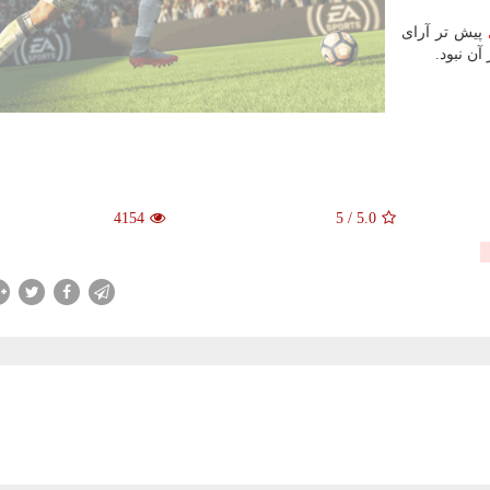
پیش تر آرای
آن نبود.
4154
5
/
5.0