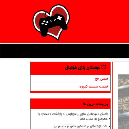
دوستان بازی فوتبال
فیش حج
قیمت بیسیم کنوود
پربیننده ترین ها
واکنش مدیرعامل سابق پرسپولیس به بازگشت و مذاکره با
اسکوچیچ به همراه عکس
باخت ازبکستان در نخستین حضور در جام جهانی