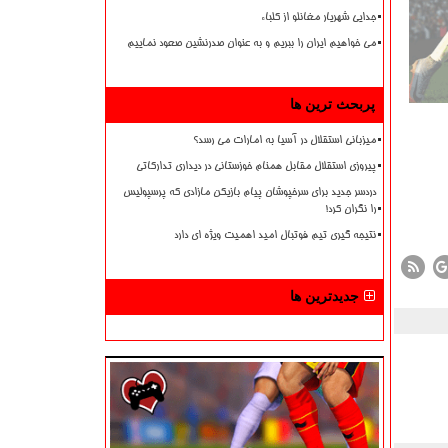
جدایی شهریار مغانلو از کلباء
می خواهیم ایران را ببریم و به عنوان صدرنشین صعود نماییم
پربحث ترین ها
میزبانی استقلال در آسیا به امارات می رسد؟
پیروزی استقلال مقابل همنام خوزستانی در دیداری تدارکاتی
دردسر جدید برای سرخپوشان پیام بازیکن مازادی که پرسپولیس
را نگران کرد!
نتیجه گیری تیم فوتبال امید اهمیت ویژه ای دارد
جدیدترین ها