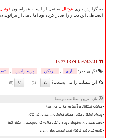
به گزارش بازی
فوتبال
به نقل از ایسنا، فدراسیون
فوتبال
انضباطی این دیدار را صادر كرده بود اما نامی از بیرانوند در 
1397/09/03
15:23:13
تگهای خبر:
بازی
,
بازیكن
,
پرسپولیس
,
تیم
این مطلب را می پسندید؟
(0)
(1)
تازه ترین مطالب مرتبط
میزبانی استقلال در آسیا به امارات می رسد؟
پیروزی استقلال مقابل همنام خوزستانی در دیداری تدارکاتی
دردسر جدید برای سرخپوشان پیام بازیکن مازادی که پرسپولیس را نگران کرد!
نتیجه گیری تیم فوتبال امید اهمیت ویژه ای دارد