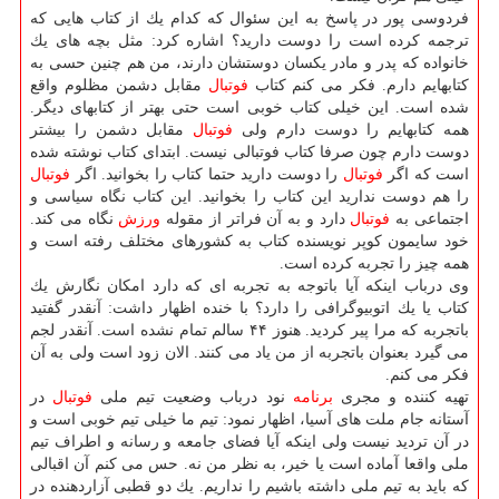
فردوسی پور در پاسخ به این سئوال كه كدام یك از كتاب هایی كه
ترجمه كرده است را دوست دارید؟ اشاره كرد: مثل بچه های یك
خانواده كه پدر و مادر یكسان دوستشان دارند، من هم چنین حسی به
كتابهایم دارم. فكر می كنم كتاب
فوتبال
مقابل دشمن مظلوم واقع
شده است. این خیلی كتاب خوبی است حتی بهتر از كتابهای دیگر.
همه كتابهایم را دوست دارم ولی
فوتبال
مقابل دشمن را بیشتر
دوست دارم چون صرفا كتاب فوتبالی نیست. ابتدای كتاب نوشته شده
است كه اگر
فوتبال
را دوست دارید حتما كتاب را بخوانید. اگر
فوتبال
را هم دوست ندارید این كتاب را بخوانید. این كتاب نگاه سیاسی و
اجتماعی به
فوتبال
دارد و به آن فراتر از مقوله
ورزش
نگاه می كند.
خود سایمون كوپر نویسنده كتاب به كشورهای مختلف رفته است و
همه چیز را تجربه كرده است.
وی درباب اینكه آیا باتوجه به تجربه ای كه دارد امكان نگارش یك
كتاب یا یك اتوبیوگرافی را دارد؟ با خنده اظهار داشت: آنقدر گفتید
باتجربه كه مرا پیر كردید. هنوز ۴۴ سالم تمام نشده است. آنقدر لجم
می گیرد بعنوان باتجربه از من یاد می كنند. الان زود است ولی به آن
فكر می كنم.
تهیه كننده و مجری
برنامه
نود درباب وضعیت تیم ملی
فوتبال
در
آستانه جام ملت های آسیا، اظهار نمود: تیم ما خیلی تیم خوبی است و
در آن تردید نیست ولی اینكه آیا فضای جامعه و رسانه و اطراف تیم
ملی واقعا آماده است یا خیر، به نظر من نه. حس می كنم آن اقبالی
كه باید به تیم ملی داشته باشیم را نداریم. یك دو قطبی آزاردهنده در