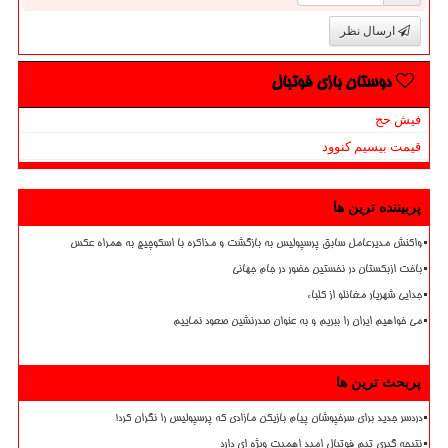
ارسال نظر
دوستان بازی فوتبال
فیش حج
قیمت بیسیم کنوود
پربیننده ترین ها
واکنش مدیرعامل سابق پرسپولیس به بازگشت و مذاکره با اسکوچیچ به همراه عکس
باخت ازبکستان در نخستین حضور در جام جهانی
جدایی شهریار مغانلو از کلباء
می خواهیم ایران را ببریم و به عنوان صدرنشین صعود نماییم
پربحث ترین ها
دردسر جدید برای سرخپوشان پیام بازیکن مازادی که پرسپولیس را نگران کرد!
نتیجه گیری تیم فوتبال امید اهمیت ویژه ای دارد