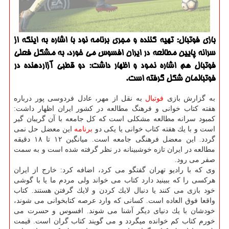
بازی فوتبال: تهیه كننده و مجری برنامه نود با اشاره به اینكه از
سرانه پایین مطالعه در ایران افسوس می خورد، به مشكل فعلی
فوتبال هم اشاره نمود و اظهار داشت: دو قطبی آزاردهنده در
فوتبالمان شكل گرفته است.
به گزارش بازی
فوتبال
به نقل از مهر، عادل فردوسی پور درباره
هفته كتاب خوانی و فرهنگ مطالعه در كشور ایران اظهار داشت:
كمبود سرانه مطالعه مشكلی است كه كل جامعه با آن گریبان گیر
است و با یك هفته كتاب خوانی یا یكی دو
برنامه
این معضل حل نمی
گردد. این معضل فرهنگی جامعه است. میانگین ۱۲ تا ۱۸ دقیقه
مطالعه در ایران تازه خوشبینانه در نظر گرفته شده است و به سمت
صفر می رود.
وی كه با رادیو تهران گفتگو می كرد، اضافه كرد: خارج از ایران
هركسی را كه ببینید دارد كتاب می خواند ولی مردم ما یا با گوشی
خود بازی می كنند یا دنبال لایك كردن و لایك گرفتن هستند. كتاب
واقعا فوق العاده است. كسانی كه وارد عرصه كتابخوانی می شوند،
خودشان با یك دنیای دیگر آشنا می شوند. افسوس و حسرت می
خورم كتاب كم خوانده میگردد و می گویند كتاب گران است. قیمت