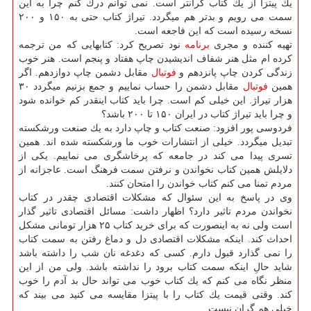
یك پیتزا از یك كتاب گرانتر است. نمی توانم درك كنم چرا به این
سمت می رویم و بدتر هم میگردد. تیراژ كتاب حتی به ۱۵۰ و ۲۰۰
نسخه رسیده است كه این فاجعه است.
تهیه كننده و مجری
برنامه
نود تصریح كرد: كتابهایی كه من ترجمه
كرده ام مثل هنر شفاف اندیشیدن چاپ هفتاد و پنجم است. هنر خوب
زندگی كردن چاپ پانزدهم و
فوتبال
مقابل دشمن چاپ دوازدهم. اگر
همین
فوتبال
مقابل دشمن را حساب نماییم و جمع بزنیم میگردد ۳۰
هزار تیراژ. این خیلی كم است. چرا باید كتاب اینقدر كم خوانده شود
و چرا باید تیراژ كتاب در ایران ۱۵۰ تا ۲۰۰ باشد؟
فردوسی پور افزود: صنعت كتاب و چاپ دارد به یك صنعت ورشكسته
تبدیل میگردد. خیلی از انتشارات خوب ما ورشكسته شده اند. همین
تسری پیدا می كند در جامعه كه پرخاشگری می نماییم. یكی از
دلایلش همین كتاب نخواندن و نرفتن سمت فرهنگ است. عاجزانه از
مردم تمنا می كنم كتاب خواندن را امتحان كنند.
وی در پاسخ به این سئوال كه مشكلات اقتصادی چقدر در كتاب
نخواندن مردم تاثیر دارد؟ اظهار داشت: مسائل اقتصادی تاثیر گذار
است ولی نه به اینصورت كه برای خرید كتاب ۲۵ هزار تومانی مشكل
احداث كند. اینكه مشكلات اقتصادی دل و دماغ رفتن به سمت كتاب
را نمی گذارد قبول دارم. كسی كه دغدغه نان شب را داشته باشد
شاید حالِ اینكه سمت كتاب برود را نداشته باشد. ولی من از این
منظر نگاه می كنم كه یك كتاب خوب می تواند حال بد آدم را خوب
كند. وقتی قیمت یك كتاب را با پیتزا مقایسه می كنید می بیند كه
خیلی هم گران نیست.