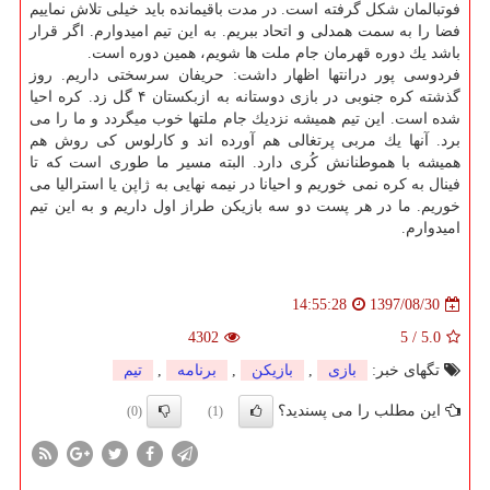
فوتبالمان شكل گرفته است. در مدت باقیمانده باید خیلی تلاش نماییم
فضا را به سمت همدلی و اتحاد ببریم. به این تیم امیدوارم. اگر قرار
باشد یك دوره قهرمان جام ملت ها شویم، همین دوره است.
فردوسی پور درانتها اظهار داشت: حریفان سرسختی داریم. روز
گذشته كره جنوبی در بازی دوستانه به ازبكستان ۴ گل زد. كره احیا
شده است. این تیم همیشه نزدیك جام ملتها خوب میگردد و ما را می
برد. آنها یك مربی پرتغالی هم آورده اند و كارلوس كی روش هم
همیشه با هموطنانش كُری دارد. البته مسیر ما طوری است كه تا
فینال به كره نمی خوریم و احیانا در نیمه نهایی به ژاپن یا استرالیا می
خوریم. ما در هر پست دو سه بازیكن طراز اول داریم و به این تیم
امیدوارم.
1397/08/30
14:55:28
4302
5
/
5.0
تگهای خبر:
بازی
,
بازیكن
,
برنامه
,
تیم
این مطلب را می پسندید؟
(0)
(1)