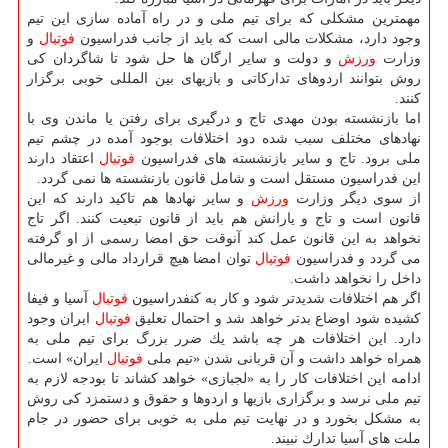
مهمترین مشكلی كه برای تیم ملی و در راه آماده سازی این تیم
وجود دارد، مشكلات مالی است كه باید از جانب فدراسیون
فوتبال
و
وزارت
ورزش
و دولت و سایر ارگان ها حل شود تا شاگردان كی
روش بتوانند اردوهای تداركاتی و بازیهای بین المللی خوبی برگزار
كنند.
اما بازنشسته بودن مهدی تاج و درگیری برای رفتن یا ماندن وی با
نهادهای مختلف سبب شده دود اختلافات بوجود آمده در چشم تیم
ملی برود. تاج و سایر بازنشسته های فدراسیون
فوتبال
اعتقاد دارند
این فدراسیون مستقل است و شامل قانون بازنشسته ها نمی گردد.
از سوی دیگر وزارت
ورزش
و سایر نهادها هم تاكید دارند كه این
قانون است و تاج و یارانش هم باید از قانون تبعیت كنند. اگر تاج
نخواهد به این قانون عمل كند آنوقت حق امضا رسمی از او گرفته
می گردد و فدراسیون
فوتبال
توان امضا هیچ قرارداد مالی و غیرمالی
داخل را نخواهد داشت.
اگر هم اختلافات شدیدتر شود و كار به كنفدراسیون
فوتبال
آسیا و فیفا
كشیده شود اوضاع بدتر خواهد شد و احتمال تعلیق
فوتبال
ایران وجود
دارد. این اختلافات هر چه باشد یك ضرر بزرگ برای تیم ملی به
همراه خواهد داشت و آن قربانی شدن «تیم ملی
فوتبال
ایران» است.
ادامه این اختلافات كار را به «لجبازی» خواهد كشاند تا بودجه لازم به
تیم ملی نرسد و برگزاری بازیها و اردوها و حقوق و دستمزد كی روش
به مشكل بخورد و در نهایت تیم ملی به خوبی برای حضور در جام
ملت های آسیا تدارك نبیند.