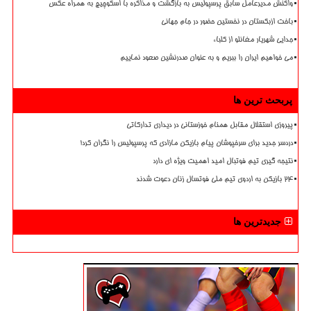
واکنش مدیرعامل سابق پرسپولیس به بازگشت و مذاکره با اسکوچیچ به همراه عکس
باخت ازبکستان در نخستین حضور در جام جهانی
جدایی شهریار مغانلو از کلباء
می خواهیم ایران را ببریم و به عنوان صدرنشین صعود نماییم
پربحث ترین ها
پیروزی استقلال مقابل همنام خوزستانی در دیداری تدارکاتی
دردسر جدید برای سرخپوشان پیام بازیکن مازادی که پرسپولیس را نگران کرد!
نتیجه گیری تیم فوتبال امید اهمیت ویژه ای دارد
۲۴ بازیکن به اردوی تیم ملی فوتسال زنان دعوت شدند
جدیدترین ها