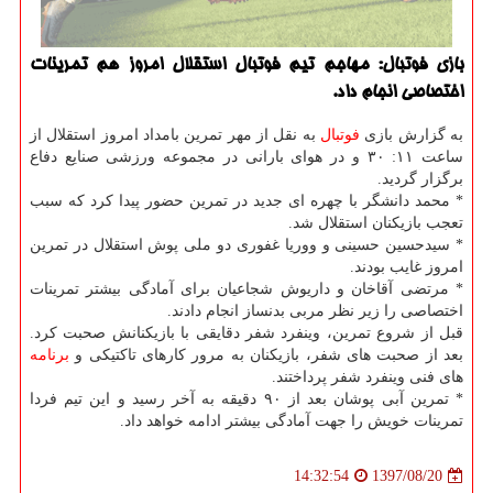
بازی فوتبال: مهاجم تیم فوتبال استقلال امروز هم تمرینات
اختصاصی انجام داد.
به گزارش بازی
فوتبال
به نقل از مهر تمرین بامداد امروز استقلال از
ساعت ۱۱: ۳۰ و در هوای بارانی در مجموعه ورزشی صنایع دفاع
برگزار گردید.
* محمد دانشگر با چهره ای جدید در تمرین حضور پیدا كرد كه سبب
تعجب بازیكنان استقلال شد.
* سیدحسین حسینی و ووریا غفوری دو ملی پوش استقلال در تمرین
امروز غایب بودند.
* مرتضی آقاخان و داریوش شجاعیان برای آمادگی بیشتر تمرینات
اختصاصی را زیر نظر مربی بدنساز انجام دادند.
قبل از شروع تمرین، وینفرد شفر دقایقی با بازیكنانش صحبت كرد.
بعد از صحبت های شفر، بازیكنان به مرور كارهای تاكتیكی و
برنامه
های فنی وینفرد شفر پرداختند.
* تمرین آبی پوشان بعد از ۹۰ دقیقه به آخر رسید و این تیم فردا
تمرینات خویش را جهت آمادگی بیشتر ادامه خواهد داد.
1397/08/20
14:32:54