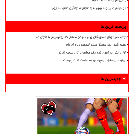
جدایی شهریار مغانلو از کلباء
می خواهیم ایران را ببریم و به عنوان صدرنشین صعود نماییم
پربحث ترین ها
دردسر جدید برای سرخپوشان پیام بازیکن مازادی که پرسپولیس را نگران کرد!
نتیجه گیری تیم فوتبال امید اهمیت ویژه ای دارد
۲۴ بازیکن به اردوی تیم ملی فوتسال زنان دعوت شدند
دروازه بان سابق پرسپولیس به صنعت نفت پیوست
جدیدترین ها