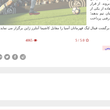
روند. از قرار
ده از یكی از
ان تیم بدهند؛
درفنی پرداخت
4065
5
/
5.0
یس