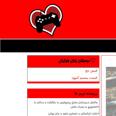
دوستان بازی فوتبال
فیش حج
قیمت بیسیم کنوود
پربیننده ترین ها
واکنش مدیرعامل سابق پرسپولیس به بازگشت و مذاکره با
اسکوچیچ به همراه عکس
باخت ازبکستان در نخستین حضور در جام جهانی