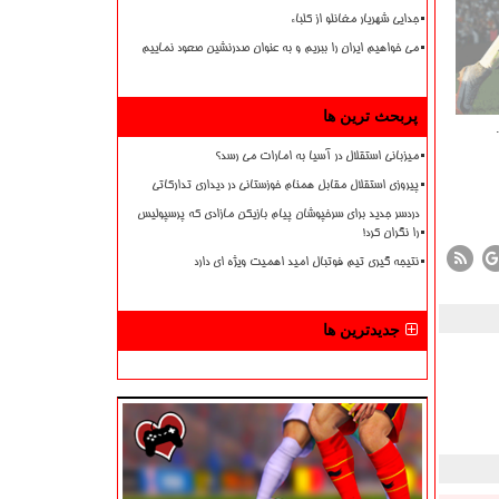
جدایی شهریار مغانلو از کلباء
می خواهیم ایران را ببریم و به عنوان صدرنشین صعود نماییم
پربحث ترین ها
میزبانی استقلال در آسیا به امارات می رسد؟
پیروزی استقلال مقابل همنام خوزستانی در دیداری تدارکاتی
دردسر جدید برای سرخپوشان پیام بازیکن مازادی که پرسپولیس
را نگران کرد!
نتیجه گیری تیم فوتبال امید اهمیت ویژه ای دارد
جدیدترین ها