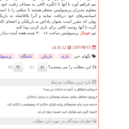
تیم فراهم آورد تا آنها با انگیزه كافی به مصاف رقیب خود ب
معلوم مدیران پرسپولیس منتظر هستند تا مبلغی را با استفا
اسپانسرهای خود دریافت نمایند و آنرا بلافاصله به بازیكن
پولی كه مقرر است بعنوان پاداش به بازیكنان و اعضای كا
گردد تا آنها روحیه كافی برای بازی كردن پیدا كنند.
تیم
فوتبال
پرسپولیس ساعت ۱۸: ۳۰ شنبه هفته آینده دیدار برگشت فینال لیگ قهرمانان آسیا را مقابل كاشیما آنتلرز ژاپن برگزار می نماید.
1397/08/15
14:35:12
تگهای خبر:
بازی
,
بازیكن
,
باشگاه
,
پرسپول
این مطلب را می پسندید؟
(0)
(1)
تازه ترین مطالب مرتبط
میزبانی استقلال در آسیا به امارات می رسد؟
پیروزی استقلال مقابل همنام خوزستانی در دیداری تدارکاتی
دردسر جدید برای سرخپوشان پیام بازیکن مازادی که پرسپولیس را نگران کرد!
نتیجه گیری تیم فوتبال امید اهمیت ویژه ای دارد
نظرات بینندگان در مورد این مطلب