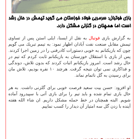
بازی فوتبال: سرمربی فولاد خوزستان می گوید تیمش در حال رشد
است اما همچنان در گلزنی مشكل دارد.
به گزارش بازی
فوتبال
به نقل از ایسنا، ایلی استن پس از تساوی
تیمش مقابل صنعت نفت آبادان اظهار نمود: به تیمم تبریك می گویم
چون كه بازیكنانم به خوبی دستورات كادرفنی را در زمین اجرا كردند.
پس از بازی با استقلال خوزستان به بازیكنانم ثابت كردم كه تیم در
حال رشد است. امروز بازیكنانم اثبات كردند كه بدون تلاش، دوندگی
و فداكاری نمی توان نتیجه گرفت. هرچند ۱۰ نفره بودیم، تلاش مان
برای رسیدن به گل ناتمام نماند.
او افزود: حسن بیت سعید فرصت خوبی برای گلزنی داشت. به هر
حال بازی تمام شده و باید تیم را برای بازی آتی با سپیدرود آماده
شویم. البته همچنان در خط حمله مشكل داریم. ان شاء الله هفته
آینده با زدن گل سه امتیاز آن دیدار را كسب نماییم.