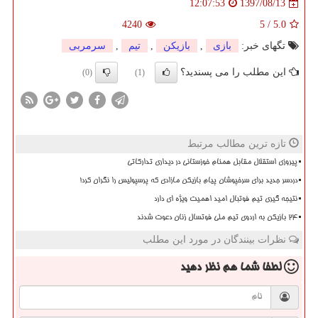
1397/08/13
12:07:53
4240
5
/
5.0
تگهای خبر:
بازی
,
بازیكن
,
تیم
,
سرمربی
این مطلب را می پسندید؟
(0)
(1)
تازه ترین مطالب مرتبط
پیروزی استقلال مقابل همنام خوزستانی در دیداری تدارکاتی
دردسر جدید برای سرخپوشان پیام بازیکن مازادی که پرسپولیس را نگران کرد!
نتیجه گیری تیم فوتبال امید اهمیت ویژه ای دارد
۲۴ بازیکن به اردوی تیم ملی فوتسال زنان دعوت شدند
نظرات بینندگان در مورد این مطلب
لطفا شما هم
نظر دهید