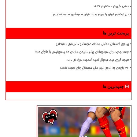
جدایی شهریار مغانلو از کلباء
می خواهیم ایران را ببریم و به عنوان صدرنشین صعود نماییم
پربحث ترین ها
پیروزی استقلال مقابل همنام خوزستانی در دیداری تدارکاتی
دردسر جدید برای سرخپوشان پیام بازیکن مازادی که پرسپولیس را نگران کرد!
نتیجه گیری تیم فوتبال امید اهمیت ویژه ای دارد
۲۴ بازیکن به اردوی تیم ملی فوتسال زنان دعوت شدند
جدیدترین ها