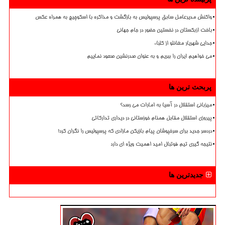
واکنش مدیرعامل سابق پرسپولیس به بازگشت و مذاکره با اسکوچیچ به همراه عکس
باخت ازبکستان در نخستین حضور در جام جهانی
جدایی شهریار مغانلو از کلباء
می خواهیم ایران را ببریم و به عنوان صدرنشین صعود نماییم
پربحث ترین ها
میزبانی استقلال در آسیا به امارات می رسد؟
پیروزی استقلال مقابل همنام خوزستانی در دیداری تدارکاتی
دردسر جدید برای سرخپوشان پیام بازیکن مازادی که پرسپولیس را نگران کرد!
نتیجه گیری تیم فوتبال امید اهمیت ویژه ای دارد
جدیدترین ها