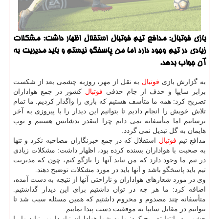
بازی فوتبال: مدافع تیم فوتبال استقلال اظهار داشت: مشكلات
زیادی در تیم وجود دارد اما من پاسخگو نیستم و باید مدیریت به
آن جواب بدهد.
به گزارش بازی
فوتبال
به نقل از مهر، روزبه چشمی بعد از شكست
برابر سایپا و حذف از جام حذفی
فوتبال
كشور در جمع هواداران
تصریح كرد: همه ما متأسف هستیم كه بازی را واگذار كردیم. ما تمام
تلاش خویش را انجام دادیم تا بتوانیم این دیدار را با پیروزی به آخر
برسانیم اما متأسفانه نمی دانم چرا اینقدر بدشانس هستیم و توپ
هایمان به گل تبدیل نمی گردد.
مدافع تیم
فوتبال
استقلال كه در جمع خبرنگاران مصاحبه نكرد و تنها
به صحبت با هواداران بسنده كرده بود، اظهار داشت: مشكلات زیادی
در تیم ما وجود دارد كه من نباید آنها را بازگو كنم، چون كه مدیریت
تیم باید پاسخگو باشد و آنها باید در مورد مشكلات توضیح دهند.
وی در مورد شعارهای هواداران و ناراحتی آنها از نتیجه به دست آمده،
اضافه كرد: ما هر چه در توان داشتیم برای این دیدار گذاشتیم.
متأسفانه چند مصدوم و محروم داشتیم كه همین مسئله سبب شد تا
نتوانیم در مقابل سایپا به موفقیت دست پیدا نماییم.
چشمی در انتها تصریح كرد: ما به شما هواداران نیاز داریم، نباید ما را