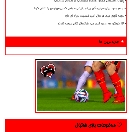
پیروزی استقلال مقابل همنام خوزستانی در دیداری تدارکاتی
دردسر جدید برای سرخپوشان پیام بازیکن مازادی که پرسپولیس را نگران کرد!
نتیجه گیری تیم فوتبال امید اهمیت ویژه ای دارد
۲۴ بازیکن به اردوی تیم ملی فوتسال زنان دعوت شدند
جدیدترین ها
موضوعات بازی فوتبال