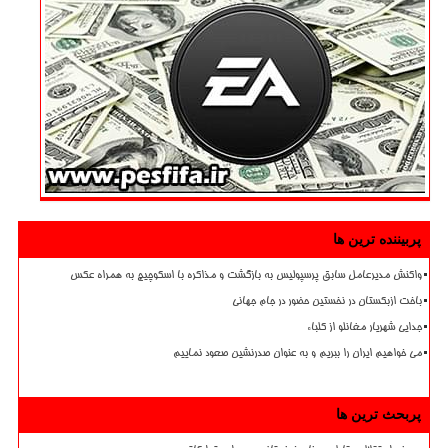
پربیننده ترین ها
واکنش مدیرعامل سابق پرسپولیس به بازگشت و مذاکره با اسکوچیچ به همراه عکس
باخت ازبکستان در نخستین حضور در جام جهانی
جدایی شهریار مغانلو از کلباء
می خواهیم ایران را ببریم و به عنوان صدرنشین صعود نماییم
پربحث ترین ها