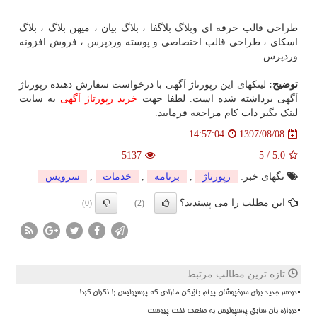
طراحی قالب حرفه ای وبلاگ بلاگفا ، بلاگ بیان ، میهن بلاگ ، بلاگ
اسکای ، طراحی قالب اختصاصی و پوسته وردپرس ، فروش افزونه
وردپرس
توضیح:
لینکهای این رپورتاژ آگهی با درخواست سفارش دهنده رپورتاژ
آگهی برداشته شده است. لطفا جهت
خرید رپورتاژ آگهی
به سایت
لینک بگیر دات کام مراجعه فرمایید.
1397/08/08
14:57:04
5137
5
/
5.0
تگهای خبر:
رپورتاژ
,
برنامه
,
خدمات
,
سرویس
این مطلب را می پسندید؟
(0)
(2)
تازه ترین مطالب مرتبط
دردسر جدید برای سرخپوشان پیام بازیکن مازادی که پرسپولیس را نگران کرد!
دروازه بان سابق پرسپولیس به صنعت نفت پیوست