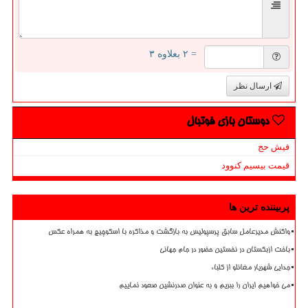
= ۲ بعلاوه ۳
ارسال نظر
دوستان بازی فوتبال
فیش حج
قیمت بیسیم کنوود
پربیننده ترین ها
واکنش مدیرعامل سابق پرسپولیس به بازگشت و مذاکره با اسکوچیچ به همراه عکس
باخت ازبکستان در نخستین حضور در جام جهانی
جدایی شهریار مغانلو از کلباء
می خواهیم ایران را ببریم و به عنوان صدرنشین صعود نماییم