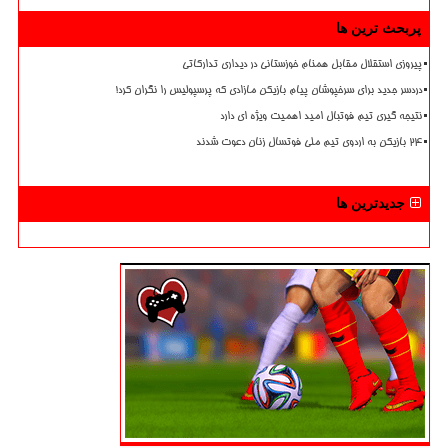
پربحث ترین ها
پیروزی استقلال مقابل همنام خوزستانی در دیداری تدارکاتی
دردسر جدید برای سرخپوشان پیام بازیکن مازادی که پرسپولیس را نگران کرد!
نتیجه گیری تیم فوتبال امید اهمیت ویژه ای دارد
۲۴ بازیکن به اردوی تیم ملی فوتسال زنان دعوت شدند
جدیدترین ها