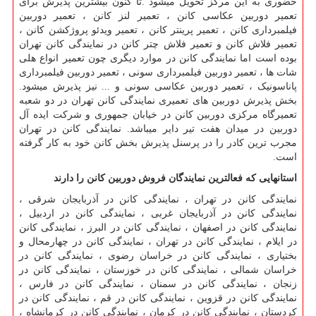
حضوری به این مرکز تحویل میشود
.
تا کنون بیشترین پذیرش برای
تعمیر دوربین عکاسی کانن ، تعمیر لنز کانن ، تعمیر دوربین
فیلمبرداری کانن ، تعمیر پرینتر کانن ، تعمیر ویدئو پروژکشن کانن ،
تعمیر فلاش کانن و تعمیر فلاش چتر کانن در نمایندگی کانن تهران
بوده است اما نمایندگی کانن در موارد دیگری چون تعمیر انواع هلی
شات ها ، تعمیر دوربین فیلمبرداری سونی ، تعمیر دوربین فیلمبرداری
پاناسونیک ، تعمیر دوربین عکاسی سونی و ... نیز پذیرش میشود
.
بخش پذیرش دوربین های تعمیری نمایندگی کانن تهران در دو شعبه
تعمیرگاه مرکزی دوربین کانن در خیابان جمهوری و شرکت ایده آل
دوربین در میدان هفت تیر دایر میباشد. نمایندگی کانن در تهران
مجرب ترین کادر را در پرسنل پذیرش بخش کانن خود به کار گرفته
است
.
استانهایی که فعالترین نمایندگان فروش دوربین کانن را دارند
نمایندگی کانن در تهران ، نمایندگی کانن در آذربایجان شرقی ،
نمایندگی کانن در آذربایجان غربی ، نمایندگی کانن در اردبیل ،
نمایندگی کانن در اصفهان ، نمایندگی کانن در البرز ، نمایندگی کانن
در ایلام ، نمایندگی کانن در تهران ، نمایندگی کانن در چهارمحال و
بختیاری ، نمایندگی کانن در خراسان رضوی ، نمایندگی کانن در
خراسان شمالی ، نمایندگی کانن در خوزستان ، نمایندگی کانن در
زنجان ، نمایندگی کانن در سمنان ، نمایندگی کانن در فارس ،
نمایندگی کانن در قزوین ، نمایندگی کانن در قم ، نمایندگی کانن در
کردستان ، نمایندگی کانن در کرمان ، نمایندگی کانن در کرمانشاه ،