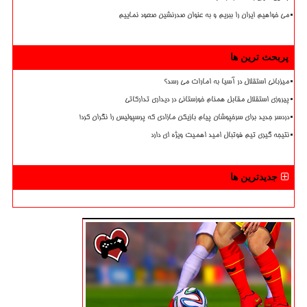
می خواهیم ایران را ببریم و به عنوان صدرنشین صعود نماییم
پربحث ترین ها
میزبانی استقلال در آسیا به امارات می رسد؟
پیروزی استقلال مقابل همنام خوزستانی در دیداری تدارکاتی
دردسر جدید برای سرخپوشان پیام بازیکن مازادی که پرسپولیس را نگران کرد!
نتیجه گیری تیم فوتبال امید اهمیت ویژه ای دارد
جدیدترین ها