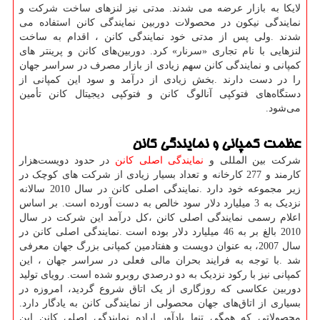
لایکا به بازار عرضه می شدند. مدتی نیز لنزهای ساخت شرکت و
نمایندگی نیکون در محصولات دوربین نمایندگی کانن استفاده می
شدند
.
ولی پس از مدتی خود نمایندگی کانن ، اقدام به ساخت
لنزهایی با نام تجاری «سرنار» کرد. دوربین‌های کانن و پرینتر های
کمپانی و نمایندگی کانن سهم زیادی از بازار مصرف در سراسر جهان
را در دست دارند
.
بخش زیادی از درآمد و سود این کمپانی از
دستگاه‌های فتوکپی آنالوگ کانن و فتوکپی دیجیتال کانن تأمین
می‌شود
.
عظمت کمپانی و نمایندگی کانن
شرکت بین المللی و
نمایندگی اصلی کانن
در حدود دویست‌هزار
کارمند و 277 کارخانه و تعداد بسیار زیادی از شرکت های کوچک در
زیر مجموعه خود دارد
.
نمایندگی اصلی کانن در سال 2010 سالانه
نزدیک به 3 ميليارد دلار سود خالص به دست آورده است. بر اساس
اعلام رسمی نمایندگی اصلی کانن ،کل درآمد این شرکت در سال
2010 بالغ بر به 46 ميليارد دلار بوده است
.
نمایندگی اصلی کانن در
سال
2007
، به عنوان دویست و هفتادمین کمپانی بزرگ جهان معرفی
شد
.
با توجه به فرایند بحران مالی فعلی در سراسر جهان ، این
کمپانی نیز با رکود نزدیک به دو درصدي روبرو شده است. رویای تولید
دوربین عکاسی که روزگاری از یک اتاق شروع گردید، امروزه در
بسیاری از اتاق‌های جهان محصولی از نمایندگی کانن به یادگار دارد.
محصولاتی که همگی تنها یادآور اراده نمایندگی اصلی کانن این