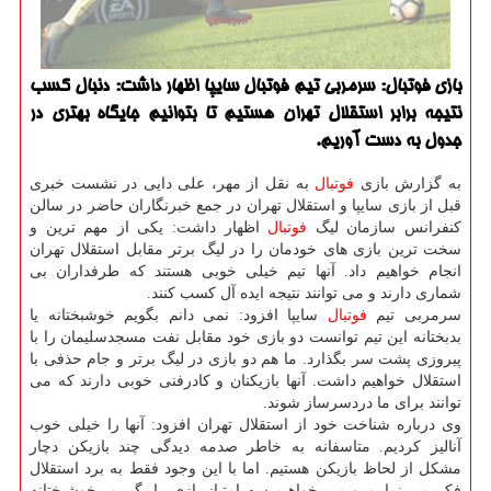
بازی فوتبال: سرمربی تیم فوتبال سایپا اظهار داشت: دنبال كسب
نتیجه برابر استقلال تهران هستیم تا بتوانیم جایگاه بهتری در
جدول به دست آوریم.
به گزارش بازی
فوتبال
به نقل از مهر، علی دایی در نشست خبری
قبل از بازی سایپا و استقلال تهران در جمع خبرنگاران حاضر در سالن
كنفرانس سازمان لیگ
فوتبال
اظهار داشت: یكی از مهم ترین و
سخت ترین بازی های خودمان را در لیگ برتر مقابل استقلال تهران
انجام خواهیم داد. آنها تیم خیلی خوبی هستند كه طرفداران بی
شماری دارند و می توانند نتیجه ایده آل كسب كنند.
سرمربی تیم
فوتبال
سایپا افزود: نمی دانم بگویم خوشبختانه یا
بدبختانه این تیم توانست دو بازی خود مقابل نفت مسجدسلیمان را با
پیروزی پشت سر بگذارد. ما هم دو بازی در لیگ برتر و جام حذفی با
استقلال خواهیم داشت. آنها بازیكنان و كادرفنی خوبی دارند كه می
توانند برای ما دردسرساز شوند.
وی درباره شناخت خود از استقلال تهران افزود: آنها را خیلی خوب
آنالیز كردیم. متاسفانه به خاطر صدمه دیدگی چند بازیكن دچار
مشكل از لحاظ بازیكن هستیم. اما با این وجود فقط به برد استقلال
فكر می نماییم و می خواهیم سه امتیاز بازی را بگیریم. خوشبختانه