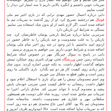
تمرینات خوبی داشتیم و انگیزه بالایی داریم تا سه امتیاز این دیدار را
كسب نماییم.
دایی درباره احتمال حضور مهدی ترابی كه در بازی اخیر تیم ملی
فوتبال
هم درخشید تصریح كرد: او از روز گذشته به تمرینات تیم ما
اضافه شده است. اگر لازم باشد از او بدون شك استفاده می نماییم.
بستگی به شرایط این بازیكن دارد.
سرمربی سایپا درباره شرایط نارنجی پوشان خاطرنشان كرد: چند
بازیكن را به علت مصدومیت و چند بازیكن را به خاطر حضور در
اردوی امید نداشتیم. با این وجود در چند روز اخیر تمام ملی پوشان
اضافه شدند و شرایط خوبی داریم. می خواهیم به پیروزی برسیم.
دایی در پاسخ به سوال خبرنگار مهر در خصوص اینكه شرایط
نامساعد زمین چمن
ورزشگاه
تختی تهران تاثیری روی عملكرد تیمش
نخواهد گذاشت اظهار داشت: به نكته خوبی اشاره كردید. بدون شك
تاثیر زیادی روی كیفیت كار هر دو تیم بگذارد. بازی تاكتیكی ما روی
زمین است و بطور قطع به مشكل می خوریم.
وی اسم مصدومان تیمش را هم برای بازی با استقلال اعلام نمود و
اظهار داشت: رمضانی به خاطر كیفیت چمن تمرینی خودمان پایش
پیچید و مصدوم گردید تا نتواند تمرین كند. صادق بارانی اخیرا به
تمرینات تیم ملحق شده است. روزبه شاه علی دوست هم همینطور.
سلطانی مهر و علیاری هم مصدومیت داشتند. متاسفانه تعداد
مصدومان تیم بالا بود. آقای امین حاج محمدی هم دو سه روز است
كه به تمرینات سایپا اضافه شده است. حالا امیدواریم ظرف امروز و