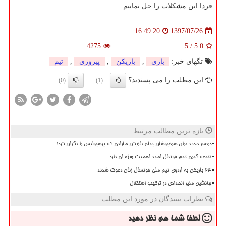
فردا این مشكلات را حل نماییم.
1397/07/26
16:49:20
4275
5
/
5.0
تگهای خبر:
بازی
,
بازیكن
,
پیروزی
,
تیم
این مطلب را می پسندید؟
(0)
(1)
تازه ترین مطالب مرتبط
دردسر جدید برای سرخپوشان پیام بازیکن مازادی که پرسپولیس را نگران کرد!
نتیجه گیری تیم فوتبال امید اهمیت ویژه ای دارد
۲۴ بازیکن به اردوی تیم ملی فوتسال زنان دعوت شدند
جانشین منیر الحدادی در ترکیب استقلال
نظرات بینندگان در مورد این مطلب
لطفا شما هم
نظر دهید