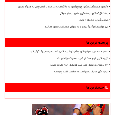
واکنش مدیرعامل سابق پرسپولیس به بازگشت و مذاکره با اسکوچیچ به همراه عکس
باخت ازبکستان در نخستین حضور در جام جهانی
جدایی شهریار مغانلو از کلباء
می خواهیم ایران را ببریم و به عنوان صدرنشین صعود نماییم
پربحث ترین ها
دردسر جدید برای سرخپوشان پیام بازیکن مازادی که پرسپولیس را نگران کرد!
نتیجه گیری تیم فوتبال امید اهمیت ویژه ای دارد
۲۴ بازیکن به اردوی تیم ملی فوتسال زنان دعوت شدند
دروازه بان سابق پرسپولیس به صنعت نفت پیوست
جدیدترین ها