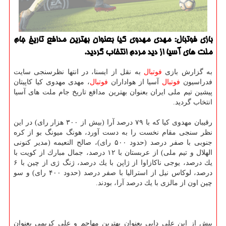
بازی فوتبال: مهدی مهدوی كیا بعنوان بهترین مدافع تاریخ جام
ملت های آسیا از دید مردم انتخاب گردید.
به گزارش بازی
فوتبال
به نقل از ایسنا، در انتها نظرسنجی سایت
فدراسیون
فوتبال
آسیا از هواداران
فوتبال
، مهدی مهدوی كیا كاپیتان
پیشین تیم ملی ایران بعنوان بهترین مدافع تاریخ جام ملت های آسیا
انتخاب گردید.
رقیبان مهدوی كیا كه با ۷۹ درصد آرا (بیش از ۳۰۰ هزار رای) در این
نظر سنجی مقام نخست را به دست آورد، هونگ میونگ بو از كره
جنوبی با صفر درصد (حدود ۵۰۰ رای)، صالح النعیمه (مدیر كنونی
الهلال و تیم ملی) از عربستان با ۱۲ درصد، جمال مبارك از كویت با
یك درصد، یوجی ناكازاوا از ژاپن با یك درصد، ژنگ ژی از چین با ۶
درصد، لوكاس نیل از استرالیا با صفر درصد (حدود ۴۰۰ رای) و سو
چین اون از مالزی با یك درصد آرا، بودند.
پیش از این علی دایی بعنوان بهترین مهاجم و علی كریمی بعنوان