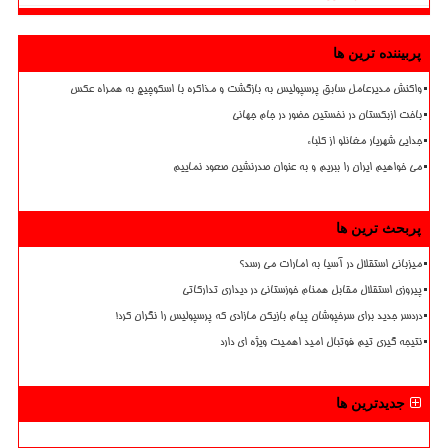
پربیننده ترین ها
واکنش مدیرعامل سابق پرسپولیس به بازگشت و مذاکره با اسکوچیچ به همراه عکس
باخت ازبکستان در نخستین حضور در جام جهانی
جدایی شهریار مغانلو از کلباء
می خواهیم ایران را ببریم و به عنوان صدرنشین صعود نماییم
پربحث ترین ها
میزبانی استقلال در آسیا به امارات می رسد؟
پیروزی استقلال مقابل همنام خوزستانی در دیداری تدارکاتی
دردسر جدید برای سرخپوشان پیام بازیکن مازادی که پرسپولیس را نگران کرد!
نتیجه گیری تیم فوتبال امید اهمیت ویژه ای دارد
جدیدترین ها