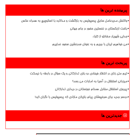
پربیننده ترین ها
واکنش مدیرعامل سابق پرسپولیس به بازگشت و مذاکره با اسکوچیچ به همراه عکس
باخت ازبکستان در نخستین حضور در جام جهانی
جدایی شهریار مغانلو از کلباء
می خواهیم ایران را ببریم و به عنوان صدرنشین صعود نماییم
پربحث ترین ها
تیم ملی زنان در انتظار فیفادی دو بازی تدارکاتی و یک سؤال در رابطه با نیمکت
میزبانی استقلال در آسیا به امارات می رسد؟
پیروزی استقلال مقابل همنام خوزستانی در دیداری تدارکاتی
دردسر جدید برای سرخپوشان پیام بازیکن مازادی که پرسپولیس را نگران کرد!
جدیدترین ها