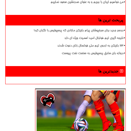
می خواهیم ایران را ببریم و به عنوان صدرنشین صعود نماییم
پربحث ترین ها
دردسر جدید برای سرخپوشان پیام بازیکن مازادی که پرسپولیس را نگران کرد!
نتیجه گیری تیم فوتبال امید اهمیت ویژه ای دارد
۲۴ بازیکن به اردوی تیم ملی فوتسال زنان دعوت شدند
دروازه بان سابق پرسپولیس به صنعت نفت پیوست
جدیدترین ها