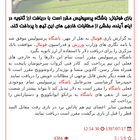
بازی فوتبال: باشگاه پرسپولیس مقرر است با دریافت ارز ثانویه در
ایام آینده، بخشی از مطالبات خارجی های این تیم را پرداخت كند.
به گزارش بازی
فوتبال
به نقل از مهر،
باشگاه
پرسپولیس موفق شد
با نامه نگاری های وزارت
ورزش
و فدراسیون
فوتبال
، موافقت بانك
مركزی را برای دریافت دلار با استفاده از ارز ثانویه بگیرد.
باشگاه پرسپولیس مقرر است تمام این دلارها را به خارجی های
فعلی این تیم پرداخت كند. كادر فنی كروات سرخپوشان پایتخت به
همراه بشار رسن، گادوین منشا و بوژیدار رادوشوویچ مقرر است تا
یك هفته دیگر بخش قابل توجهی از مطالبات خویش را دریافت نمایند.
حمیدرضا گرشاسبی مدیرعامل
باشگاه
پرسپولیس تمام موجودی
فعلی
باشگاه
را مقرر است به دلار تبدیل كند تا بتواند بیشتر از شصت
درصد از بدهی های
باشگاه
به برانكو ایوانكوویچ و دستیارانش را
پرداخت كند.
همچنین سایر اعضای تیم هم پاداش برد در بازی رفت مقابل السد
قطر را قبل از بازی برگشت مقرر است دریافت نمایند.
1397/07/17
12:54:30
4384
5
/
5.0