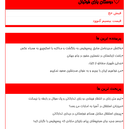
دوستان بازی فوتبال
فیش حج
قیمت بیسیم کنوود
پربیننده ترین ها
واکنش مدیرعامل سابق پرسپولیس به بازگشت و مذاکره با اسکوچیچ به همراه عکس
باخت ازبکستان در نخستین حضور در جام جهانی
جدایی شهریار مغانلو از کلباء
می خواهیم ایران را ببریم و به عنوان صدرنشین صعود نماییم
پربحث ترین ها
تیم ملی زنان در انتظار فیفادی دو بازی تدارکاتی و یک سؤال در رابطه با نیمکت
میزبانی استقلال در آسیا به امارات می رسد؟
پیروزی استقلال مقابل همنام خوزستانی در دیداری تدارکاتی
دردسر جدید برای سرخپوشان پیام بازیکن مازادی که پرسپولیس را نگران کرد!