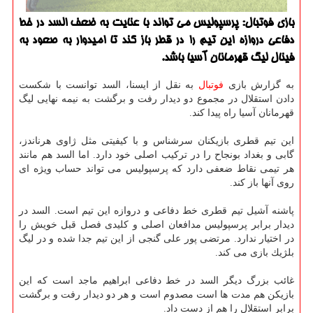
بازی فوتبال: پرسپولیس می تواند با عنایت به ضعف السد در خط
دفاعی دروازه این تیم را در قطر باز كند تا امیدوار به صعود به
فینال لیگ قهرمانان آسیا باشد.
به گزارش بازی
فوتبال
به نقل از ایسنا، السد توانست با شكست
دادن استقلال در مجموع دو دیدار رفت و برگشت به نیمه نهایی لیگ
قهرمانان آسیا راه پیدا كند.
این تیم قطری بازیكنان سرشناس و با كیفیتی مثل ژاوی هرناندز،
گابی و بغداد بونجاح را در تركیب اصلی خود دارد. اما السد هم مانند
هر تیمی نقاط ضعفی دارد كه پرسپولیس می تواند حساب ویژه ای
روی آنها باز كند.
پاشنه آشیل تیم قطری خط دفاعی و دروازه این تیم است. السد در
دیدار برابر پرسپولیس مدافعان اصلی و كلیدی فصل قبل خویش را
در اختیار ندارد. مرتضی پور علی گنجی از این تیم جدا شده و در لیگ
بلژیك بازی می كند.
غائب بزرگ دیگر السد در خط دفاعی ابراهیم ماجد است كه این
بازیكن هم مدت ها است مصدوم است و هر دو دیدار رفت و برگشت
برابر استقلال را هم از دست داد.