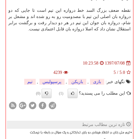
نقطه ضعف بزرگ السد خط دروازه این تیم است تا جایی كه دو
دروازه بان اصلی این تیم با مصدومیت رو به رو شده اند و مشعل بر
شام، دروازه بان جوان این تیم در هر دو دیدار رفت و برگشت برابر
استقلال نشان داد كه اصلا دروازه بان قابل اعتمادی نیست.
1397/07/08
10:23:58
4239
5
/
5.0
تگهای خبر:
بازی
,
بازیكن
,
پرسپولیس
,
تیم
این مطلب را می پسندید؟
(0)
(1)
تازه ترین مطالب مرتبط
تیم ملی زنان در انتظار فیفادی دو بازی تدارکاتی و یک سؤال در رابطه با نیمکت