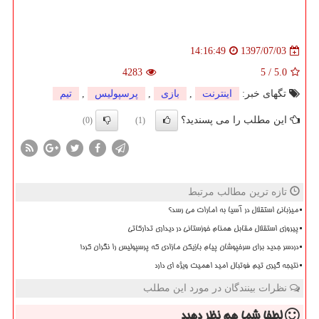
1397/07/03
14:16:49
4283
5
/
5.0
تگهای خبر:
اینترنت
,
بازی
,
پرسپولیس
,
تیم
این مطلب را می پسندید؟
(0)
(1)
تازه ترین مطالب مرتبط
میزبانی استقلال در آسیا به امارات می رسد؟
پیروزی استقلال مقابل همنام خوزستانی در دیداری تدارکاتی
دردسر جدید برای سرخپوشان پیام بازیکن مازادی که پرسپولیس را نگران کرد!
نتیجه گیری تیم فوتبال امید اهمیت ویژه ای دارد
نظرات بینندگان در مورد این مطلب
لطفا شما هم
نظر دهید