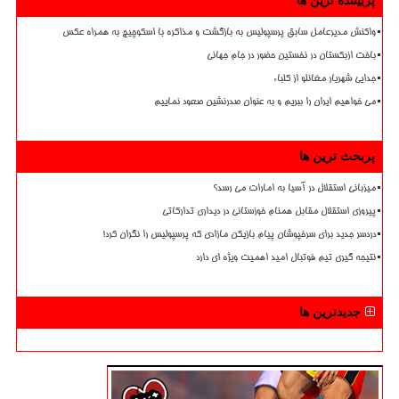
پربیننده ترین ها
واکنش مدیرعامل سابق پرسپولیس به بازگشت و مذاکره با اسکوچیچ به همراه عکس
باخت ازبکستان در نخستین حضور در جام جهانی
جدایی شهریار مغانلو از کلباء
می خواهیم ایران را ببریم و به عنوان صدرنشین صعود نماییم
پربحث ترین ها
میزبانی استقلال در آسیا به امارات می رسد؟
پیروزی استقلال مقابل همنام خوزستانی در دیداری تدارکاتی
دردسر جدید برای سرخپوشان پیام بازیکن مازادی که پرسپولیس را نگران کرد!
نتیجه گیری تیم فوتبال امید اهمیت ویژه ای دارد
جدیدترین ها