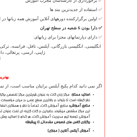
✅
برخورداری از کارشناسان مجرب آموزش
✅
استفاده از جدیدترین متد ها
✅
اولین برگزارکننده دوره­های آنلاین آموزش همه زبانها در ا
✅
دارا بودن 6 شعبه در سطح تهران
✅
دارای دپارتمانهای مجزا برای زبانهای:
انگلیسی، انگلیسی بازرگانی، آیلتس، تافل، فرانسه، ترکی ا
ژاپنی، ارمنی، پرتغالی، د
ا
بهتر
اگر نمی دانید کدام پکیج آیلتس برایتان مناسب است، از تماس 
اساتید ممتاز
:
مرکز زبان گات به عنوان قویترین مرکز تخصصی برگزار
نظر گرفته است تا بتواند در بالاترین سطح علمی در میان مؤسسات آم
منابع آموزشی:
منابع آموزشی گات، تماماً با نظر و همفکری اع
این مرکز مشخص می­شوند. بنابراین در گات گزینه ای تحت عنوان تد
آموزشی توسط تیم مدیریت آموزشی گات، هر کدام از اساتید روش تد
برگزاری کلاس های خصوصی مقدماتی تا پیشرفته
آموزش آیلتس آنلاین ( مجازی
(