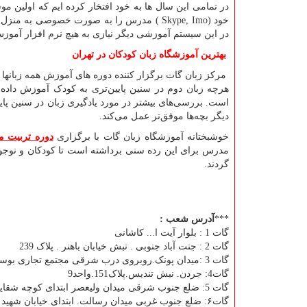
در تمامی این سال ها به خود افتخار کرده ایم که اولین مو
خود
( Skype, Imo)
مدرس را به صورت خصوصی به منزل و یا 
در این سیستم آموزشی دیگر نیازی به هیچ نرم افزار آموزش
بهترین آموزشگاه زبان کودکان در تهران
مرکز زبان گات برگزار کننده دوره های آموزش همه زبانها
هرچه زبان دوم در سنین پایین‌تری به کودک آموزش داده ش
است. بررسی‌های بیشتر در مورد یادگیری زبان در سنین پایی
دیگر بچه‌ها موفق‌تر عمل می‌کند.
خوشبختانه آموزشگاه زبان گات با برگزاری
دوره تربیت 
مدرس برای این رده سنی برداشته است تا کودکان و نوجوان
گردند.
***
آدرس شعب
:
گات 1 : بلوار آیت ا... کاشانی
گات 2 : جنت آباد جنوبی . نبش خیابان باهنر . پلاک 239
گات 3 :میدان پونک.روبروی درب شرقی مجتمع تجاری بوستان.ساختمان پونک
گات4: جردن. نبش تندیس.پلاک151.واحد9
گات 5: ضلع جنوب شرقی میدان ولیعصر ابتدای کوچه شقایق جنب پاساژ ایرانیان پلاک 46 طبقه دوم
گات۶: ضلع جنوب غربی میدان رسالت. ابتدای خیابان شهید مدنی. کوچه اسلام پناه. نبش یوسفی. پلاک 20 طبقه 3 واحد4