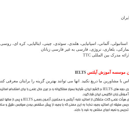
یران
ستانبولی، آلمانی، اسپانیایی، هلندی، سوئدی، چینی، ایتالیایی، کره ای، روسی
انمارکی، بلغاری، نروژی، فارسی به غیر فارسی زبانان
رائه مدرک بین المللی
TTC
ین موسسه آموزش آیلتس
IELTS
با مشاورین ما دریغ نکنید. انها می توانند بهترین گزینه را برایتان معرفی کنند
ی دوره های
IELTS
در کشور ایران، شرایط بسیار سختگیرانه و در عین حال علمی را برای استخدام اساتید 
وزش زبان انگلیسی ایران قرار گیرد.
ضای هیأت علمی گات متشکل از اساتید نخبه آیلتس و ممتحین آزمون رسمی
IELTS
و پس از سالها تج
ریس سلیقه ای اساتید وجود ندارد! به این معنی که با وجود از پیش مشخص بودن سیلابس دقیق و منا
ریس و نحوه اجرای مختص به خود را دارند.