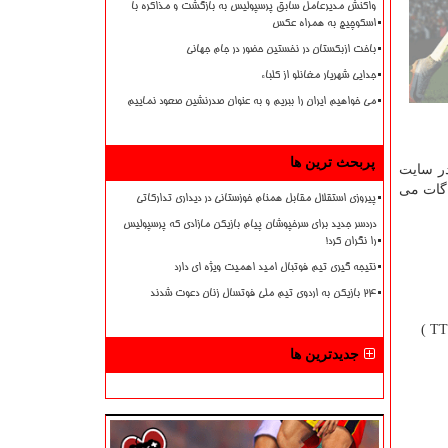
واکنش مدیرعامل سابق پرسپولیس به بازگشت و مذاکره با
اسکوچیچ به همراه عکس
باخت ازبکستان در نخستین حضور در جام جهانی
جدایی شهریار مغانلو از کلباء
می خواهیم ایران را ببریم و به عنوان صدرنشین صعود نماییم
پربحث ترین ها
در سایت
 گات می
پیروزی استقلال مقابل همنام خوزستانی در دیداری تدارکاتی
دردسر جدید برای سرخپوشان پیام بازیکن مازادی که پرسپولیس
را نگران کرد!
نتیجه گیری تیم فوتبال امید اهمیت ویژه ای دارد
۲۴ بازیکن به اردوی تیم ملی فوتسال زنان دعوت شدند
)
T
جدیدترین ها