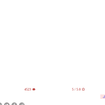
4523
5
/
5.0
ك