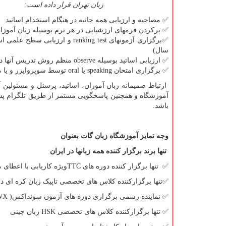
زبان تهران قرار داده است:
✅
مصاحبه و ارزیابی همه جانبه در هنگام استخدام اساتید
✅
پرکردن فرمهای ارزشیابی در هر ترم بوسیله زبان آموزا
✅
برگزاری آزمونهای
ranking test
و ارزیابی سطح علمی اسات
سال)
✅
ارزیابی اساتید بوسیله
observe
منظم روش تدریس آنها د
✅
برگزاری امتحان
speaking
یا
oral
توسط سوپروایزر و یا م
ارتباط صمیمانه زبان آموزان، اساتید، پرسنل و مسئولی
آموزشگاه و همچنین پاسخگویی مستمر از طریق تلگرام پش
باشد.
وجه تمایز آموزشگاه زبان گات بعنوان
تنها برند برگزار کننده همه زبانها در ایران
:
✅
تنها برگزار کننده دوره های
TTC
ویژه کاریابی با اعطای
✅
تنها برگزارکننده کلاس های تخصصی تاپیک زبان کره ای در
✅
نماینده رسمی برگزاری دوره های آزمون سوئداکس(
WX
✅
تنها برگزارکننده کلاس های تخصصی
HSK
زبان چینی