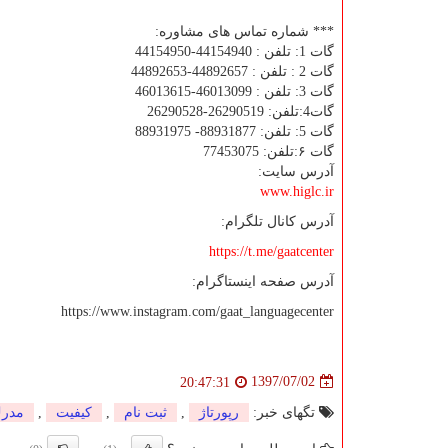
*** شماره تماس های مشاوره:
گات 1: تلفن : 44154940-44154950
گات 2 : تلفن : 44892657-44892653
گات 3: تلفن : 46013099-46013615
گات4:تلفن: 26290519-26290528
گات 5: تلفن: 88931877- 88931975
گات ۶:تلفن: 77453075
آدرس سایت:
www.higlc.ir
آدرس کانال تلگرام:
https://t.me/gaatcenter
آدرس صفحه اینستاگرام:
https://www.instagram.com/gaat_languagecenter
1397/07/02
20:47:31
تگهای خبر:
رپورتاژ
,
ثبت نام
,
كیفیت
,
مدر