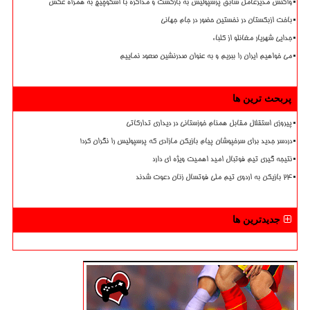
واکنش مدیرعامل سابق پرسپولیس به بازگشت و مذاکره با اسکوچیچ به همراه عکس
باخت ازبکستان در نخستین حضور در جام جهانی
جدایی شهریار مغانلو از کلباء
می خواهیم ایران را ببریم و به عنوان صدرنشین صعود نماییم
پربحث ترین ها
پیروزی استقلال مقابل همنام خوزستانی در دیداری تدارکاتی
دردسر جدید برای سرخپوشان پیام بازیکن مازادی که پرسپولیس را نگران کرد!
نتیجه گیری تیم فوتبال امید اهمیت ویژه ای دارد
۲۴ بازیکن به اردوی تیم ملی فوتسال زنان دعوت شدند
جدیدترین ها