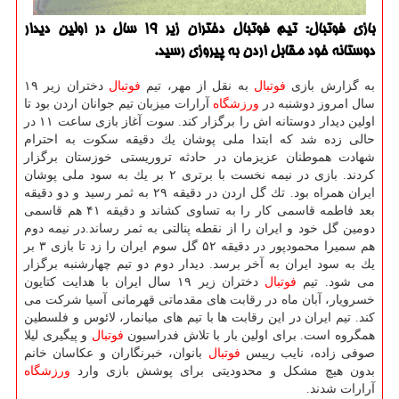
بازی فوتبال: تیم فوتبال دختران زیر ۱۹ سال در اولین دیدار
دوستانه خود مقابل اردن به پیروزی رسید.
به گزارش بازی
فوتبال
به نقل از مهر، تیم
فوتبال
دختران زیر ۱۹
سال امروز دوشنبه در
ورزشگاه
آرارات میزبان تیم جوانان اردن بود تا
اولین دیدار دوستانه اش را برگزار كند. سوت آغاز بازی ساعت ۱۱ در
حالی زده شد كه ابتدا ملی پوشان یك دقیقه سكوت به احترام
شهادت هموطنان عزیزمان در حادثه تروریستی خوزستان برگزار
كردند. بازی در نیمه نخست با برتری ۲ بر یك به سود ملی پوشان
ایران همراه بود. تك گل اردن در دقیقه ۲۹ به ثمر رسید و دو دقیقه
بعد فاطمه قاسمی كار را به تساوی كشاند و دقیقه ۴۱ هم قاسمی
دومین گل خود و ایران را از نقطه پنالتی به ثمر رساند.در نیمه دوم
هم سمیرا محمودپور در دقیقه ۵۲ گل سوم ایران را زد تا بازی ۳ بر
یك به سود ایران به آخر برسد. دیدار دوم دو تیم چهارشنبه برگزار
می شود. تیم
فوتبال
دختران زیر ۱۹ سال ایران با هدایت كتایون
خسرویار، آبان ماه در رقابت های مقدماتی قهرمانی آسیا شركت می
كند. تیم ایران در این رقابت ها با تیم های میانمار، لائوس و فلسطین
همگروه است. برای اولین بار با تلاش فدراسیون
فوتبال
و پیگیری لیلا
صوفی زاده، نایب رییس
فوتبال
بانوان، خبرنگاران و عكاسان خانم
بدون هیچ مشكل و محدودیتی برای پوشش بازی وارد
ورزشگاه
آرارات شدند.