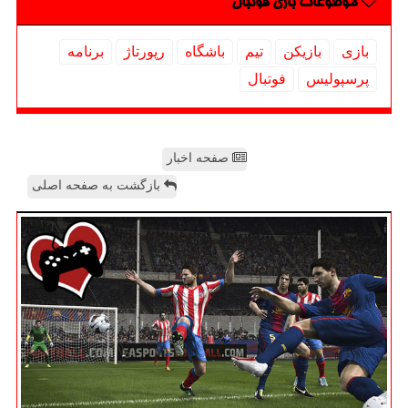
موضوعات بازی فوتبال
بازی
بازیكن
تیم
باشگاه
رپورتاژ
برنامه
پرسپولیس
فوتبال
صفحه اخبار
بازگشت به صفحه اصلی