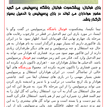
بازی فوتبال: پیشكسوت فوتبال باشگاه پرسپولیس می گوید
حضور هواداران می تواند در بازی پرسپولیس با الدحیل بسیار
اثرگذار باشد.
نیما نكیسا، پیشكسوت
فوتبال
باشگاه
پرسپولیس در گفت وگو با
ایسنا، در مورد بازی این تیم الدحیل در قطر در چارچوب رقابت های
مرحله یك چهارم نهایی لیگ قهرمانان آسیا، اظهار نمود: ما در ایران
یك فاكتوری داریم كه بسیار مهم و اثرگذار است به نام هوادار. به هر
حال چه استقلال و چه پرسپولیس و تیم های دیگر طرفداران زیادی
دارند از این فاكتور مهم سود می برند. فشاری كه هوادار می تواند به
تیم الدحیل وارد كند، فكر می كنم رمز موفقیت تیم
فوتبال
پرسپولیس
باشد. الدحیلی ها مقابل هواداران چند ۱۰هزاری تاكنون بازی نكرده اند
و چنین فشاری را تاكنون تجربه نكرده اند. معمولا
ورزشگاه
های آنها
خالی از تماشاگر است. در ایران هواداران استقلال و پرسپولیس
نقش بسیار مهمی را در بازی های تیمشان ایفا می كنند. چاشنی
هوادار و یك ارنج مناسب در تركیب و با تدبیر و اندیشه بازی كردن
می تواند پرسپولیس را از این مرحله بالا ببرد. به شرط این كه این
تیم مثل استقلال بی گدار به آب نزد. استقلال زمانی كه گل اول را به
تیم السد قطر زد شیرازه این تیم از هم پاشید. استقلال فكر كرد السد
یك تیم دست و پا بسته است و می تواند گل های بیشتری را به این
تیم بزند دیدیم كه چطور غافلگیر شد. ولی پرسپولیس باید از این