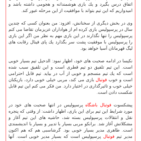
اتفاق درس بگیرد و یك بازی هوشمندانه و هجومی داشته باشد و
امیدواریم كه این تیم بتواند با موافقیت از این مرحله عبور كند.
وی در بخش دیگری از سخنانش، افزود: من بعنوان كسی كه چندین
سال در پرسپولیس بازی كرده ام از هواداران عزیزمان تقاضا می كنم
پرسپولیس را تنها نگذارند در این بازی مهم به نظر من اگر این بازی
را پرسپولیس با موفقیت پشت سر بگذارد یك پای فینال رقابت های
لیگ قهرمانان آسیا خواهد بود.
نكیسا در ادامه صحبت های خود، اظهار نمود: الدحیل تیم بسیار خوبی
است. این تیم تلفیق دو تیم قطری است و این تلفیق سبب شده
است كه یك تیم منسجم و خوبی از آب در بیاید. تیم قابل احترامی
است و خوب
فوتبال
بازی می كند، مربی خیلی خوبی دارد، بازیكنان
خیلی خوب و تاثیرگذاری در اختیار دارد. من فكر می كنم این تیم قابل
شكست دادن است.
پیشكسوت
فوتبال
باشگاه
پرسپولیس در انتها صحبت های خود در
مورد شرایط این تیم برای این بازی، اظهار داشت: از وقتی كه پنجره
نقل و انتقالات پرسپولیس بسته شد، حاشیه های این تیم آغاز و
مشكلاتش آغاز شد. برانكو مربی بسیار با تدبیر و بسیار با اندیشمندی
است. طاهری مدیر بسیار خوبی بود. گرشاسبی هم كه هم اكنون
مدیر تیم
فوتبال
پرسپولیس است كه بسیار مدیر خوبی است. آنها