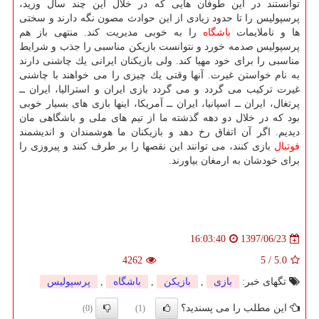
توانستند در این طوفان هایی كه در خلال این چند سال وزید،
پرسپولیس را تا حدود زیادی از این حوادث مصون نگه دارند و سختی
ها و ناملایمات
باشگاه
را به خوبی مدیریت كند. منتهی باز هم
پرسپولیس صدمه خورد و نتوانست بازیكن مناسبی را جذب و شرایط
مناسبی را برای خود مهیا كند. ولی بازیكنان ایرانی یك چاشنی دارند
به نام خواستن غیرت. آنها وقتی یك چیزی را می خواهند با چاشنی
غیرت تركیب می گردد و می گردد بازی ایران و استرالیا، ایران ــ
پرتغال، ایران ــ اسپانیا، ایران ــ آمریكا، اینها بازی های بسیار خوبی
بود كه در خلال دو دهه گذشته ما از تیم های ملی و باشگاهی مان
دیدیم. اگر آن اتفاق رخ دهد و بازیكنان ما هوشمندان و اندیشمند
فوتبال
بازی كنند، می توانند این نقصها را بر طرف كنند و پیروزی را
برای خودشان به ارمغان بیاورند.
1397/06/23
16:03:40
4262
5
/
5.0
تگهای خبر:
بازی
,
بازیكن
,
باشگاه
,
پرسپولیس
این مطلب را می پسندید؟
(0)
(1)