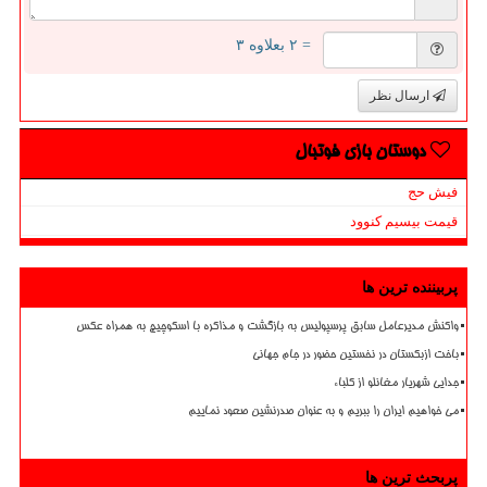
= ۲ بعلاوه ۳
ارسال نظر
دوستان بازی فوتبال
فیش حج
قیمت بیسیم کنوود
پربیننده ترین ها
واکنش مدیرعامل سابق پرسپولیس به بازگشت و مذاکره با اسکوچیچ به همراه عکس
باخت ازبکستان در نخستین حضور در جام جهانی
جدایی شهریار مغانلو از کلباء
می خواهیم ایران را ببریم و به عنوان صدرنشین صعود نماییم
پربحث ترین ها