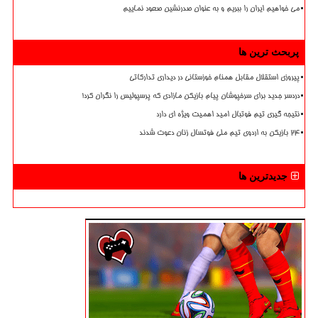
می خواهیم ایران را ببریم و به عنوان صدرنشین صعود نماییم
پربحث ترین ها
پیروزی استقلال مقابل همنام خوزستانی در دیداری تدارکاتی
دردسر جدید برای سرخپوشان پیام بازیکن مازادی که پرسپولیس را نگران کرد!
نتیجه گیری تیم فوتبال امید اهمیت ویژه ای دارد
۲۴ بازیکن به اردوی تیم ملی فوتسال زنان دعوت شدند
جدیدترین ها