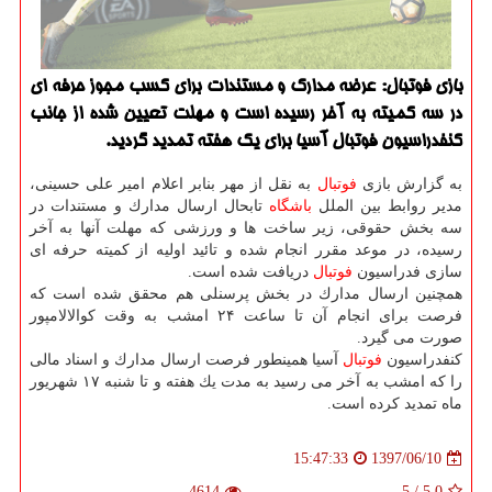
بازی فوتبال: عرضه مدارك و مستندات برای كسب مجوز حرفه ای
در سه كمیته به آخر رسیده است و مهلت تعیین شده از جانب
كنفدراسیون فوتبال آسیا برای یك هفته تمدید گردید.
به گزارش بازی
فوتبال
به نقل از مهر بنابر اعلام امیر علی حسینی،
مدیر روابط بین الملل
باشگاه
تابحال ارسال مدارك و مستندات در
سه بخش حقوقی، زیر ساخت ها و ورزشی كه مهلت آنها به آخر
رسیده، در موعد مقرر انجام شده و تائید اولیه از كمیته حرفه ای
سازی فدراسیون
فوتبال
دریافت شده است.
همچنین ارسال مدارك در بخش پرسنلی هم محقق شده است كه
فرصت برای انجام آن تا ساعت ۲۴ امشب به وقت كوالالامپور
صورت می گیرد.
كنفدراسیون
فوتبال
آسیا همینطور فرصت ارسال مدارك و اسناد مالی
را كه امشب به آخر می رسید به مدت یك هفته و تا شنبه ۱۷ شهریور
ماه تمدید كرده است.
1397/06/10
15:47:33
4614
5
/
5.0