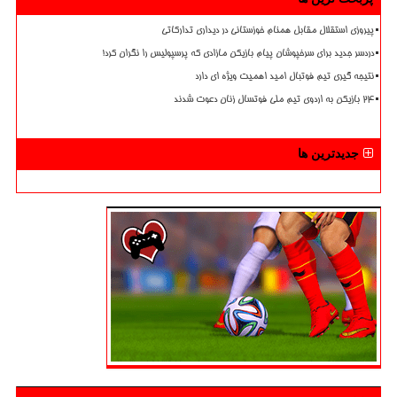
پیروزی استقلال مقابل همنام خوزستانی در دیداری تدارکاتی
دردسر جدید برای سرخپوشان پیام بازیکن مازادی که پرسپولیس را نگران کرد!
نتیجه گیری تیم فوتبال امید اهمیت ویژه ای دارد
۲۴ بازیکن به اردوی تیم ملی فوتسال زنان دعوت شدند
جدیدترین ها