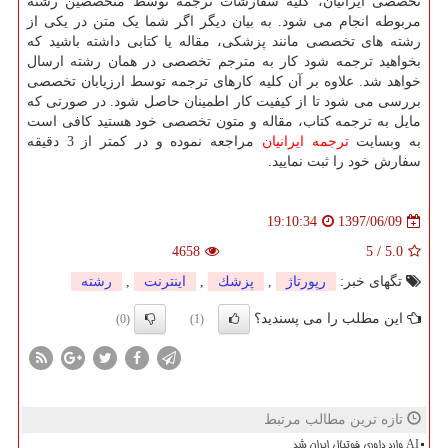
تخصصی ایرانیان، کلیه سفارشات ترجمه توسط متخصصین رشته
مربوطه انجام می شود. به بیان دیگر اگر شما یک متن در یکی از
رشته های تخصصی مانند پزشکی، مقاله یا کتابی داشته باشید که
بخواهید ترجمه شود کار به مترجم تخصصی در همان رشته ارسال
خواهد شد. علاوه بر آن کلیه کارهای ترجمه توسط ارزیابان تخصصی
بررسی می شود تا از کیفیت کار اطمینان حاصل شود. در صورتی که
مایل به ترجمه کتاب، مقاله و متون تخصصی خود هستید کافی است
به وبسایت
ترجمه ایرانیان
مراجعه نموده و در کمتر از 3 دقیقه
سفارش خود را ثبت نمایید.
1397/06/09
19:10:34
4658
5
/
5.0
تگهای خبر:
رپورتاژ
,
پزشك
,
اینترنت
,
رشته
این مطلب را می پسندید؟
(0)
(1)
تازه ترین مطالب مرتبط
AI وارد داوری فوتبال ایران شد