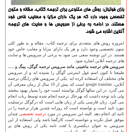
بازی فوتبال: روش های متنوعی برای ترجمه كتاب، مقاله و متون
تخصصی وجود دارد كه هر یك دارای مزایا و معایب خاص خود
هستند. در ادامه به برخی از سرویس ها و سایت های ترجمه
آنلاین اشاره می شود.
امروزه روش های متعددی برای ترجمه کتاب، مقاله و به طور کلی
متون تخصصی وجود دارد و هر یک دارای مزایا و معایب خاص خود
هستند. در این نوشته سعی می شود به برخی از سرویس ها و سایت
های ترجمه آنلاین اشاره شود.
سرویس های ترجمه ماشینی مانند سرویس ترجمه گوگل، بینگ و .....
طبیعتا تا کنون اسم غول اینترنتی گوگل را شنیده اید و از سرویس
های مختلف آن استفاده کرده اید. یکی از سرویس های رایگان ترجمه
آنلاین،
google translate
است که بیش از 10 سال از زمان معرفی آن
می گذرد. در این سالها گوگل توانسته است خود را بسیار بهبود ببخشد
ولی باید توجه داشت که بهرحال ترجمه انجام شده توسط ربات انجام
می گیرد. زبان فارسی یکی از زبان هایی است که درگوگل ترنسلیت
مورد تایید است و توانسته است که روزانه چندین هزار ترجمه را در
ثانیه ای انجام دهد. البته این سرویس در مورد
ترجمه تخصصی
چندان
موفق عمل نکرده و نتوانسته است کارگشا باشد ولی استفاده از این
سرویس به عنوان دیکشنری یا لغت نامه یکی از روش های پر
طرفدار در بین تمامی کاربران است.