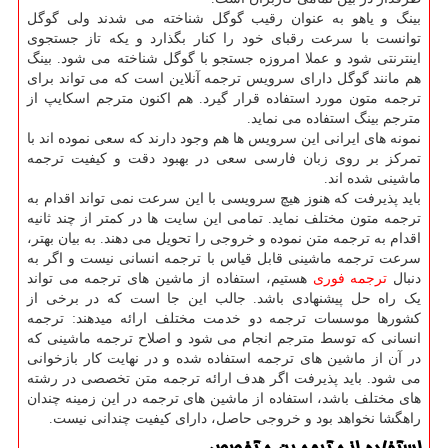
بینگ و یاهو به عنوان رقیب گوگل شناخته می شدند ولی گوگل
توانست با سرعت رقبای خود را کنار بگذارد و یکه تاز جستجوی
اینترنتی شود و عملا امروزه جستجو با گوگل شناخته می شود. بینگ
هم مانند گوگل دارای سرویس ترجمه آنلاین است که می تواند برای
ترجمه متون مورد استفاده قرار گیرد. هم اکنون مترجم اسکایپ از
مترجم بینگ استفاده می نماید.
نمونه های ایرانی این سرویس ها هم وجود دارند که سعی نموده اند با
تمرکز بر روی زبان فارسی سعی در بهبود دقت و کیفیت ترجمه
ماشینی شده اند.
باید پذیرفت که هنوز هیچ سرویسی با این سرعت نمی تواند اقدام به
ترجمه متون مختلف نماید. تمامی این سایت ها در کمتر از چند ثانیه
اقدام به ترجمه متن نموده و خروجی را تحویل می دهند. به بیان بهتر،
سرعت ترجمه ماشینی قابل قیاس با ترجمه انسانی نیست و اگر به
دنبال
ترجمه فوری
هستیم، استفاده از ماشین های ترجمه می تواند
یک راه حل پیشنهادی باشد. جالب این جا است که در برخی از
کشورها موسسات ترجمه دو خدمت مختلف ارائه میدهند: ترجمه
انسانی که توسط مترجم انجام می شود و اصلاح ترجمه ماشینی که
در آن از ماشین های ترجمه استفاده شده و در نهایت کار بازخوانی
می شود. باید پذیرفت اگر هدف ارائه ترجمه متن تخصصی در رشته
های مختلف باشد، استفاده از ماشین های ترجمه در این زمینه چندان
راهگشا نخواهد بود و خروجی حاصل، دارای کیفیت چندانی نیست.