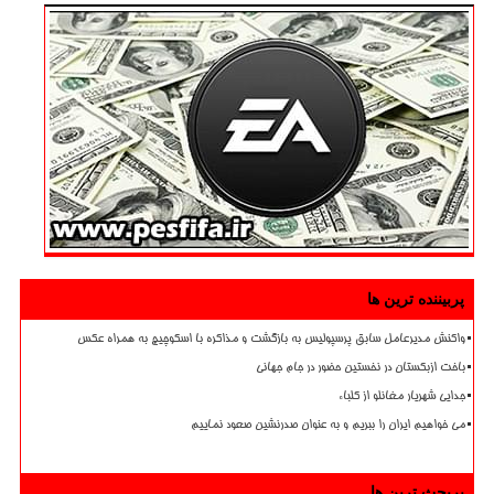
پربیننده ترین ها
واکنش مدیرعامل سابق پرسپولیس به بازگشت و مذاکره با اسکوچیچ به همراه عکس
باخت ازبکستان در نخستین حضور در جام جهانی
جدایی شهریار مغانلو از کلباء
می خواهیم ایران را ببریم و به عنوان صدرنشین صعود نماییم
پربحث ترین ها