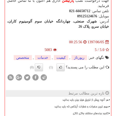
جهت درخواست نصب
پارتیشن
اداری هم اکنون با ما تماس حاصل
فرمایید.
تلفن تماس:
021-66650712
موبایل:
09125124676
آدرس:
شهرک صنعتی، چهاردانگه خيابان سوم آلومينيوم کاران،
خیابان سرو، پلاک 26
1397/06/05
00:25:56
5083
5
/
5.0
تگهای خبر:
رپورتاژ
,
كیفیت
,
خدمات
,
متخصص
این مطلب را می پسندید؟
(0)
(1)
تازه ترین مطالب مرتبط
هر آنچه پیش از تزریق فیلر بینی باید بدانید
مهم ترین مضرات و خطرات آیکاس که باید بدانید
کاربرد برندهای مختلف واکی تاکی