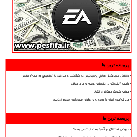
پربیننده ترین ها
واکنش مدیرعامل سابق پرسپولیس به بازگشت و مذاکره با اسکوچیچ به همراه عکس
باخت ازبکستان در نخستین حضور در جام جهانی
جدایی شهریار مغانلو از کلباء
می خواهیم ایران را ببریم و به عنوان صدرنشین صعود نماییم
پربحث ترین ها
میزبانی استقلال در آسیا به امارات می رسد؟