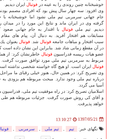
خوشبختانه چنین روندی را به عینه در
فوتبال
ایران دیدیم.
وی افزود: سه چهار سال پیش بود كه افرادی مصمم بودن
جام جهانی سرمربی تیم ملی نشود اما خوشبختانه با
گرفته وی در ایران ماند و نتایج این مورد را در میدان ر
دیدیم. تیم ملی
فوتبال
با اقتدار به جام جهانی صعود ك
مسابقات هم افتخار آفرید. به دنبال آن، پیام های مقا
سبب افتخار و مباهات جامعه
فوتبال
شد.
فوتبال
بعنوان یك 
در آن مقطع زمانی شاد شد. بنابراین این نشان داده است ك
عضو هیات رییسه فدراسیون
فوتبال
خاطرنشان كرد: از هم
مربوط به سرمربی تیم ملی مورد توافق صورت گرفت. كی
فوتبال
ایران است. او هیچ گاه خواسته شخصی نداشته است و
وی تصریح كرد: در همین حال، هنوز خیلی رقبای ما مراحل 
درباره تیم ملی وجود ندارد. مبحث مربوطه هم بزودی به ج
آسیا می گردد.
اسلامیان تصریح كرد: در راه موفقیت تیم ملی، فدراسیون 
و آقای كی روش صورت گرفت. جزئیات مربوطه هم طی هفت
خواهد پذیرفت.
1397/05/21
13:10:27
تگهای خبر:
تیم
,
تیم ملی
,
سرمربی
,
فوتبا