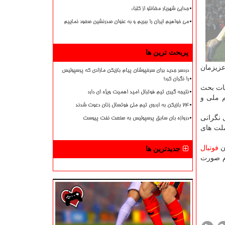
جدایی شهریار مغانلو از کلباء
می خواهیم ایران را ببریم و به عنوان صدرنشین صعود نماییم
پربحث ترین ها
عزیزمان
دردسر جدید برای سرخپوشان پیام بازیکن مازادی که پرسپولیس
را نگران کرد!
یات بحث
نتیجه گیری تیم فوتبال امید اهمیت ویژه ای دارد
 ملی و
۲۴ بازیکن به اردوی تیم ملی فوتسال زنان دعوت شدند
 نگرانی
دروازه بان سابق پرسپولیس به صنعت نفت پیوست
ملت های
ن
فوتبال
جدیدترین ها
زم صورت