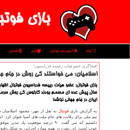
بازی فوتب
خانه
آرشیو بازی فوتبال
بازی
فوتبال
افشاگری عضو هیات رئیسه فدراسیون؛
اسلامیان: می خواستند كی روش در جام جه
بازی فوتبال: عضو هیات رییسه فدراسیون فوتبال اظهار
سال پیش عده ای مصمم بودند كارلوس كی روش سرمر
ایران در جام جهانی نباشد!
به گزارش بازی
فوتبال
به نقل از مهر، محمود اسلامیان 
تیم ملی برای رقابت های جام ملت های آسیا عنوان كرد: اس
داشتیم كه می گفت ۹۰ درصد موفقیت یك مدیر 
خوب است. این مورد در همه موارد اجرایی به شكل دقیق 