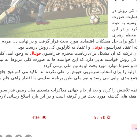
د كی روش در
 حمایت صورت
وسیه به عینه
رد و در این
م معظم رهبری
الگو برای حل مشكلات اقتصادی مورد بحث قرار گرفت و در نهایت دل مردم 
ه اعتقاد فدراسیون
فوتبال
و اعتماد به كارلوس كی روش درست بود.
ان تركیه كه آن مشكل برای ریاست محترم فدراسیون
فوتبال
به وجود آمد، كل
 روش خواسته هایی دارد كه این خواسته ها به صورت كلی مربوط به تیم
 عموما موارد مورد بحث او به تیم ملی برمی گردد.
اولیه را برای انتخاب سرمربی خویش را طی نكرده اند. تاكید می كنم هیچ جای
مع بندی نهایی می رسد و تیم ملی طبق برنامه تنظیمی با اقتدار راهی جام 
همه تلاشش را كرده و بعد از جام جهانی مذاكرات متعددی میان رییس فدراسیو
ه های گذشته مورد بحث قرار گرفته است و در این باره اطلاع رسانی لا
4166
5
/
5.0
ل