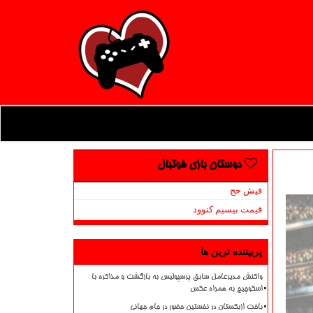
دوستان بازی فوتبال
فیش حج
قیمت بیسیم کنوود
پربیننده ترین ها
واکنش مدیرعامل سابق پرسپولیس به بازگشت و مذاکره با
اسکوچیچ به همراه عکس
باخت ازبکستان در نخستین حضور در جام جهانی